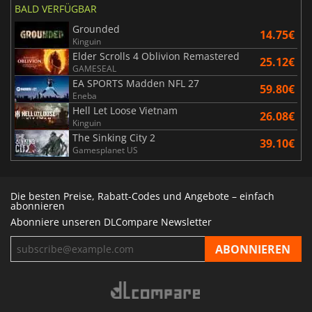
BALD VERFÜGBAR
Grounded
14.75€
Kinguin
Elder Scrolls 4 Oblivion Remastered
25.12€
GAMESEAL
EA SPORTS Madden NFL 27
59.80€
Eneba
Hell Let Loose Vietnam
26.08€
Kinguin
The Sinking City 2
39.10€
Gamesplanet US
Die besten Preise, Rabatt-Codes und Angebote – einfach
abonnieren
Abonniere unseren DLCompare Newsletter