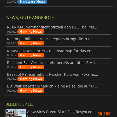
Hardware-News
29.07.26
NEWS, GUTE ANGEBOTE
REANIMAL veröffentlicht offiziell den DLC The Prisoner
Gaming News
08.08.26
ReStory: Chill Electronics Repairs bringt die 2000er zurück
Gaming News
08.08.26
MARVEL Tōkon startet – die Roadmap für das erste Jahr wurde vorgestellt
Gaming News
08.08.26
Resident Evil Veronica steht bereits auf über 2 Millionen Wunschlisten
Gaming News
05.08.26
Beast of Reincarnation: Frischer Kurs vom Pokémon-Studio
Gaming News
05.08.26
Big Walk ist jetzt erhältlich – eine Reise, die auf Freundschaft basiert
Gaming News
05.08.26
BELIEBTE SPIELE
Assassin's Creed Black Flag Resynced
38.18€
LootBar