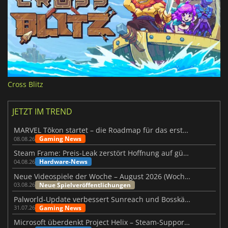
Cross Blitz
JETZT IM TREND
MARVEL Tōkon startet – die Roadmap für das erste Jahr wurde vorgestellt
Gaming News
08.08.26
Steam Frame: Preis-Leak zerstört Hoffnung auf günstiges VR-Headset
Hardware-News
04.08.26
Neue Videospiele der Woche – August 2026 (Woche 32)
Neue Spielveröffentlichungen
03.08.26
Palworld-Update verbessert Sunreach und Bosskämpfe deutlich
Gaming News
31.07.26
Microsoft überdenkt Project Helix – Steam-Support gefährdet