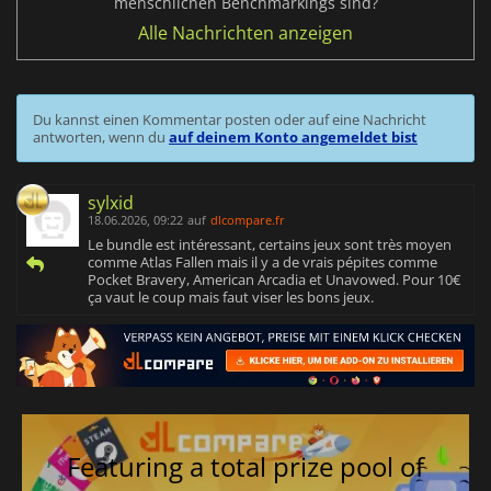
menschlichen Benchmarkings sind?
Alle Nachrichten anzeigen
Du kannst einen Kommentar posten oder auf eine Nachricht
antworten, wenn du
auf deinem Konto angemeldet bist
sylxid
18.06.2026, 09:22
auf
dlcompare.fr
Le bundle est intéressant, certains jeux sont très moyen
comme Atlas Fallen mais il y a de vrais pépites comme
Pocket Bravery, American Arcadia et Unavowed. Pour 10€
ça vaut le coup mais faut viser les bons jeux.
Featuring a total prize pool of