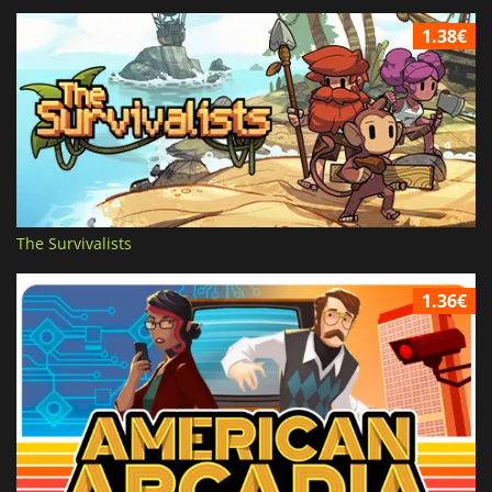
1.38€
The Survivalists
1.36€