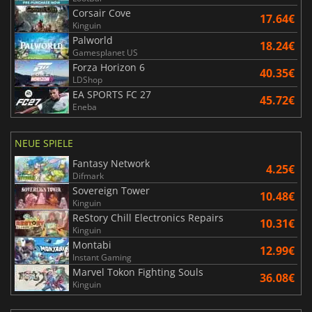
Corsair Cove
17.64€
Kinguin
Palworld
18.24€
Gamesplanet US
Forza Horizon 6
40.35€
LDShop
EA SPORTS FC 27
45.72€
Eneba
NEUE SPIELE
Fantasy Network
4.25€
Difmark
Sovereign Tower
10.48€
Kinguin
ReStory Chill Electronics Repairs
10.31€
Kinguin
Montabi
12.99€
Instant Gaming
Marvel Tokon Fighting Souls
36.08€
Kinguin