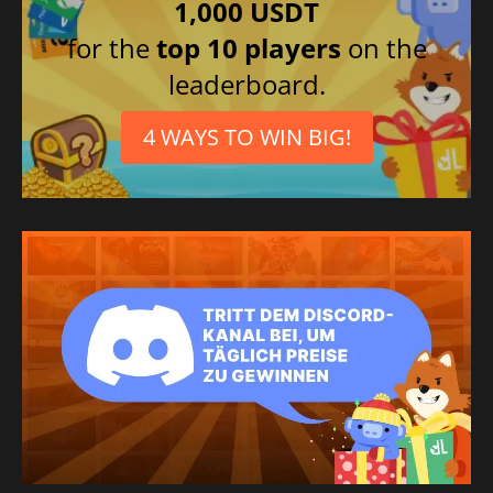
1,000 USDT
for the
top 10 players
on the
leaderboard.
4 WAYS TO WIN BIG!