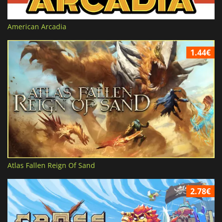
American Arcadia
1.44€
Atlas Fallen Reign Of Sand
2.78€