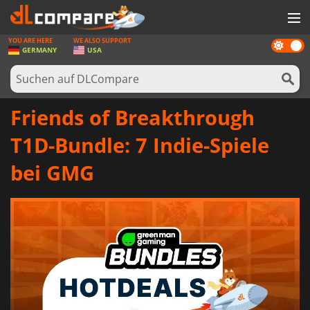
YOU ARE HERE
WE ALSO SUPPORT
Dark
SPIELE
GERMANY
USA
mode
SPIEL KARTEN
SOFTWARE
Friends of Breakthrough
REWARDS
T1D-Bundle: 7 Indie-Spiele
HARDWARE
bei GMG
NACHRICHTEN
ANMELDEN ODER REGISTRIEREN