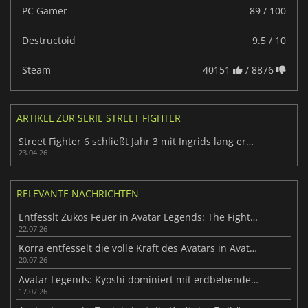
PC Gamer
89 / 100
Destructoid
9.5 / 10
Steam
40151
/ 8876
ARTIKEL ZUR SERIE STREET FIGHTER
Street Fighter 6 schließt Jahr 3 mit Ingrids lang erwarteter Rückkehr ab
23.04.26
RELEVANTE NACHRICHTEN
Entfesslt Zukos Feuer in Avatar Legends: The Fighting Game
22.07.26
Korra entfesselt die volle Kraft des Avatars in Avatar: Die Legenden
20.07.26
Avatar Legends: Kyoshi dominiert mit erdbebender Kraft
17.07.26