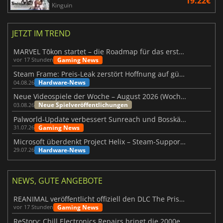
19.22€
Kinguin
JETZT IM TREND
MARVEL Tōkon startet – die Roadmap für das erste Jahr wurde vorgestellt
Gaming News
vor 17 Stunden
Steam Frame: Preis-Leak zerstört Hoffnung auf günstiges VR-Headset
Hardware-News
04.08.26
Neue Videospiele der Woche – August 2026 (Woche 32)
Neue Spielveröffentlichungen
03.08.26
Palworld-Update verbessert Sunreach und Bosskämpfe deutlich
Gaming News
31.07.26
Microsoft überdenkt Project Helix – Steam-Support gefährdet
Hardware-News
29.07.26
NEWS, GUTE ANGEBOTE
REANIMAL veröffentlicht offiziell den DLC The Prisoner
Gaming News
vor 17 Stunden
ReStory: Chill Electronics Repairs bringt die 2000er zurück