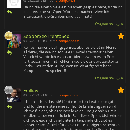
03.05.2023, 21:51
auf
dlcompare.fr
Da ich die alten Spiele ein bisschen gespielt habe, finde ich
die Idee, eine Art Open World zu machen, ziemlich
interessant, die Grafiken sind auch nett!
Original anzeigen
SeoperSeoTrentaSeo
03.05.2023, 21:31
auf
dlcompare.com
Keines meiner Lieblingsgenres, aber es bleibt im Herzen
all derer, die wie ich so viele PS1-Pads zerstört haben.
Vielleicht werde ich es ausprobieren, wenn es im Preis
fällt, zusammen mit Tekken 8 (so viele andere zerstörte
Pads). Das ist der Grund, warum ich aufgehört habe,
Kampfspiele zu spielen!!!!
Original anzeigen
Enilliav
03.05.2023, 21:00
auf
dlcompare.com
Ich bin sicher, dass sf6 für die meisten Leute eine gute
und für die meisten eine schlechte Erfahrung sein wird.
Ich weiß nicht, ob es seinen lokalen und globalen Preis
verdient, aber wenn du kein Fan dieses Spiels bist, wird es
dich sowieso nicht viel unterhalten, vielleicht gibt es
bessere Kampfspiele für diese Leute. Übrigens scheint es
eine Navigation auf der Karte zu geben. Ich finde, das