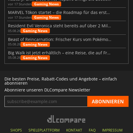
Gaming News
vor 17 Stunden
MARVEL Tōkon startet – die Roadmap für das erste Jahr wurde vorgestellt
Gaming News
vor 17 Stunden
Resident Evil Veronica steht bereits auf über 2 Millionen Wunschlisten
Gaming News
05.08.26
Beast of Reincarnation: Frischer Kurs vom Pokémon-Studio
Gaming News
05.08.26
Big Walk ist jetzt erhältlich – eine Reise, die auf Freundschaft basiert
Gaming News
05.08.26
Die besten Preise, Rabatt-Codes und Angebote – einfach
abonnieren
Abonniere unseren DLCompare Newsletter
SHOPS
SPIELEPLATTFORM
KONTAKT
FAQ
IMPRESSUM