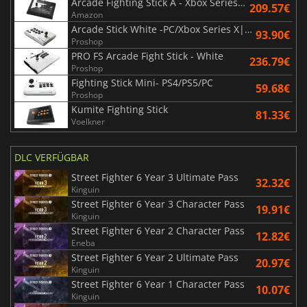
Arcade Fighting Stick A - Xbox Series X | S/Xbox One/PC
209.57€
Amazon
Arcade Stick White -PC/Xbox Series X|S/Xbox One
93.90€
Proshop
PRO FS Arcade Fight Stick - White
236.79€
Proshop
Fighting Stick Mini- PS4/PS5/PC
59.68€
Proshop
Kumite Fighting Stick
81.33€
Voelkner
DLC VERFÜGBAR
Street Fighter 6 Year 3 Ultimate Pass
32.32€
Kinguin
Street Fighter 6 Year 3 Character Pass
19.91€
Kinguin
Street Fighter 6 Year 2 Character Pass
12.82€
Eneba
Street Fighter 6 Year 2 Ultimate Pass
20.97€
Kinguin
Street Fighter 6 Year 1 Character Pass
10.07€
Kinguin