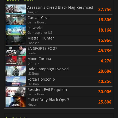
Assassin's Creed Black Flag Resynced
37.75€
Kinguin
Corsair Cove
16.80€
Game Boost
Palworld
18.16€
Gamesplanet US
Mistfall Hunter
15.96€
LootBar
EA SPORTS FC 27
45.73€
Eneba
Moon Corona
4.27€
Difmark
Halo Campaign Evolved
28.68€
LDShop
Forza Horizon 6
40.35€
LDShop
Resident Evil Requiem
30.00€
Game Boost
Call of Duty Black Ops 7
25.80€
Kinguin