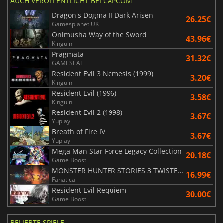
AUCH VERÖFFENTLICHT BEI CAPCOM
Dragon's Dogma II Dark Arisen
26.25€
Gamesplanet UK
Onimusha Way of the Sword
43.96€
Kinguin
Pragmata
31.32€
GAMESEAL
Resident Evil 3 Nemesis (1999)
3.20€
Kinguin
Resident Evil (1996)
3.58€
Kinguin
Resident Evil 2 (1998)
3.67€
Yuplay
Breath of Fire IV
3.67€
Yuplay
Mega Man Star Force Legacy Collection
20.18€
Game Boost
MONSTER HUNTER STORIES 3 TWISTED REFLECTION
16.99€
Fanatical
Resident Evil Requiem
30.00€
Game Boost
BELIEBTE SPIELE