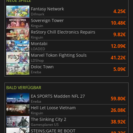
NEUE SPIELE
Fantasy Network
4.25€
Difmark
Sovereign Tower
10.48€
Kinguin
ReStory Chill Electronics Repairs
9.82€
Kinguin
Montabi
12.09€
LOADED
Marvel Tokon Fighting Souls
41.22€
LDShop
Doloc Town
5.09€
Eneba
BALD VERFÜGBAR
EA SPORTS Madden NFL 27
59.80€
Eneba
Hell Let Loose Vietnam
26.08€
Kinguin
The Sinking City 2
38.92€
Gamesplanet US
STEINS;GATE RE BOOT