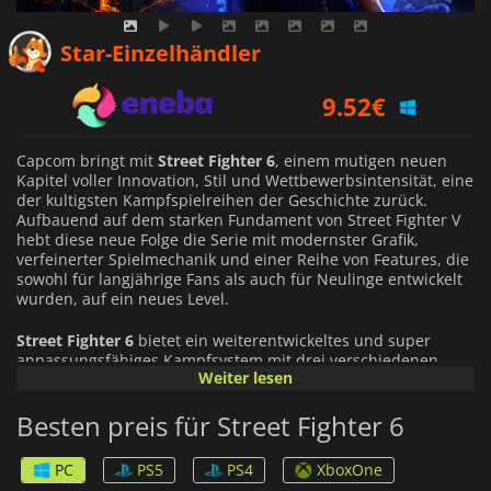
8.64
€
Star-Einzelhändler
9.52
€
36.99
€
Capcom bringt mit
Street Fighter 6
, einem mutigen neuen
Kapitel voller Innovation, Stil und Wettbewerbsintensität, eine
der kultigsten Kampfspielreihen der Geschichte zurück.
Aufbauend auf dem starken Fundament von Street Fighter V
hebt diese neue Folge die Serie mit modernster Grafik,
verfeinerter Spielmechanik und einer Reihe von Features, die
sowohl für langjährige Fans als auch für Neulinge entwickelt
wurden, auf ein neues Level.
Street Fighter 6
bietet ein weiterentwickeltes und super
anpassungsfähiges Kampfsystem mit drei verschiedenen
Weiter lesen
Steuerungsschemata (Classic, Modern und Dynamic), damit
Spieler aller Spielstärken sofort loslegen und sich wohlfühlen
Besten preis für Street Fighter 6
können. Egal, ob du die Präzision traditioneller Eingaben oder
die Zugänglichkeit vereinfachter Befehle bevorzugst, das
Spiel ermöglicht es dir, deinen eigenen Kampfstil zu
PC
PS5
PS4
XboxOne
entwickeln.