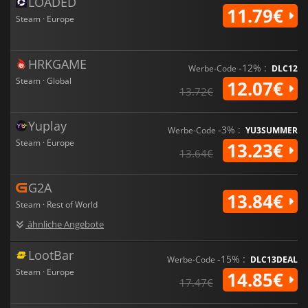
LOADED
11.79€
Steam · Europe
HRKGAME
-12% :
Werbe-Code
DLC12
Steam · Global
12.07€
13.72€
Yuplay
-3% :
Werbe-Code
YU3SUMMER
Steam · Europe
13.23€
13.64€
G2A
13.84€
Steam · Rest of World
ähnliche Angebote
LootBar
-15% :
Werbe-Code
DLC13DEAL
Steam · Europe
14.85€
17.47€