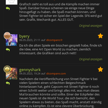
Grafisch sieht es toll aus und die Kämpfe machen immer
Spaß. Darüber hinaus scheinen sie einige neue Dinge
hinzugefügt zu haben, die Spaß machen können, und
Street Fighter ist sicher ein Spiel der Legende. SF6 wird gut
sein. Grafik, Mechanik gut. ALLES GUT.
Original anzeigen
byery
06.05.2023, 21:11
auf
dlcompare.fr
Da ich die alten Spiele ein bisschen gespielt habe, finde ich
die Idee, eine Art Open World zu machen, ziemlich
interessant, die Grafiken sind auch nett!
Original anzeigen
gennyshark
04.05.2023, 19:24
auf
dlcompare.com
Nachdem die Veröffentlichung von Street Fighter V bei
vielen Spielern einen schlechten Beigeschmack
hinterlassen hat, geht Capcom mit Street Fighter 6 noch
einen Schritt weiter und bringt alles mit, was man dieses
Mal brauchen könnte und sollte. Einer der Eckpfeiler des
neuen Spiels ist die World Tour, die sich bemüht, den
Spielern etwas zu bieten, das Spaß macht, anstatt ständig
online zu kämpfen. Es ist eine clevere Überbrückung,