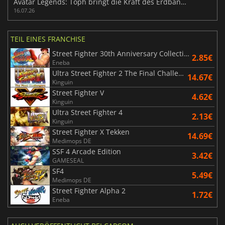
Avatar Legends: Toph bringt die Kraft des Erdbändigens in den Kampf ein
16.07.26
TEIL EINES FRANCHISE
Street Fighter 30th Anniversary Collection
2.85€
Eneba
Ultra Street Fighter 2 The Final Challengers
14.67€
Kinguin
Street Fighter V
4.62€
Kinguin
Ultra Street Fighter 4
2.13€
Kinguin
Street Fighter X Tekken
14.69€
Medimops DE
SSF 4 Arcade Edition
3.42€
GAMESEAL
SF4
5.49€
Medimops DE
Street Fighter Alpha 2
1.72€
Eneba