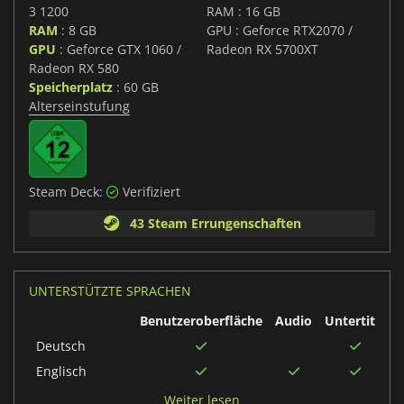
3 1200
RAM : 16 GB
RAM
: 8 GB
GPU : Geforce RTX2070 /
GPU
: Geforce GTX 1060 /
Radeon RX 5700XT
Radeon RX 580
Speicherplatz
: 60 GB
Alterseinstufung
Steam Deck:
Verifiziert
43 Steam Errungenschaften
UNTERSTÜTZTE SPRACHEN
Benutzeroberfläche
Audio
Untertitel
Deutsch
Englisch
Spanisch
Weiter lesen