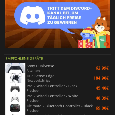
EMPFOHLENE GERÄTE
Sony DualSense
62.99€
Alternate
DualSense Edge
184.90€
Notebooksbilliger
Pro 2 Wired Controller - Black
45.40€
Proshop
Pro 2 Wired Controller - White
48.39€
Proshop
Ultimate 2 Bluetooth Controller - Black
69.00€
Proshop