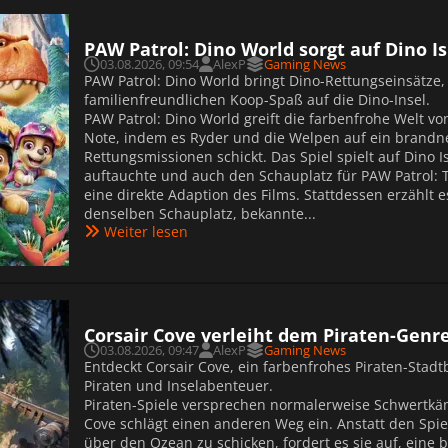
PAW Patrol: Dino World sorgt auf Dino I
03.08.2026, 09:54
AlexP
Gaming News
PAW Patrol: Dino World bringt Dino-Rettungseinsätze
familienfreundlichen Koop-Spaß auf die Dino-Insel.
PAW Patrol: Dino World greift die farbenfrohe Welt vo
Note, indem es Ryder und die Welpen auf ein brandn
Rettungsmissionen schickt. Das Spiel spielt auf Dino I
auftauchte und auch den Schauplatz für PAW Patrol: T
eine direkte Adaption des Films. Stattdessen erzählt 
denselben Schauplatz, bekannte...
Weiter lesen
Corsair Cove verleiht dem Piraten-Genr
03.08.2026, 09:47
AlexP
Gaming News
Entdeckt Corsair Cove, ein farbenfrohes Piraten-Stadt
Piraten und Inselabenteuer.
Piraten-Spiele versprechen normalerweise Schwertkä
Cove schlägt einen anderen Weg ein. Anstatt den Spi
über den Ozean zu schicken, fordert es sie auf, eine 