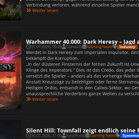
Verbindung verloren, während einzelne Spieler manc
Weiter lesen
Warhammer 40.000: Dark Heresy – Jagd a
31.07.2026, 09:28
Daniel-D
Gaming News
Industry
Werdet in Dark Heresy zum imperialen Inquisitor, deck
bekämpft die Korruption.
„In der düsteren Finsternis der fernen Zukunft ist Un
Klinge des Imperators.“ Dies ist das Credo, das jeder
versetzt die Spieler – anders als das vorherige Warha
Anstatt Kreuzzüge zu befehligen oder ferne Sternens
Heiligen Ordos, entsandt in den Calixis-Sektor, wo G
unaussprechliche Verderbnis ganze Welten zu verschl
Weiter lesen
Silent Hill: Townfall zeigt endlich sein
30.07.2026, 17:45
Fyra Frost
Gaming News
Systema