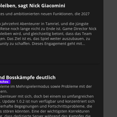
 bleiben, sagt Nick Giacomini
tes und ambitionierten neuen Funktionen, die 2027
m Jahrzehnt Abenteurer in Tamriel, und die jüngste
Reise noch lange nicht zu Ende ist. Game Director Nick
bleiben wird, und gleichzeitig betont, dass das Team
egen. Das Ziel ist es, das Spiel weiter auszubauen, zu
nity zu schaffen. Dieses Engagement geht mit...
nd Bosskämpfe deutlich
tches
robleme im Mehrspielermodus sowie Probleme mit der
uern.
 Abenteuer mit sich, doch bei einem so umfangreichen
 Update 1.0.2 ist nun verfügbar und konzentriert sich
hlerhafte Begegnungen und Fortschrittsprobleme, die
s stören könnten. Eine der wichtigsten Korrekturen
or, dass dedizierte Server während des Kampfes die