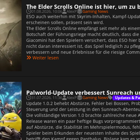
The Elder Scrolls Online ist hier, um zu
01.08.2026, 10:06
AlexP
Gaming News
ESO auch weiterhin mit Skyrim-Inhalten, Kampf-Upda
erscheinen sollen, präsent sein wird.
The Elder Scrolls Online empfängt seit mehr als eine
Botschaft der Führungsriege macht deutlich, dass die 
Giacomini hat den Spielern versichert, dass ESO hier 
nicht daran interessiert ist, das Spiel lediglich zu pfl
verbessern und neue Erlebnisse für die riesige Commu
Weiter lesen
Palworld-Update verbessert Sunreach u
31.07.2026, 11:36
AlexP
Gaming News
Updates & Pa
Update 1.0.2 behebt Abstürze, Fehler bei Bossen, P
Steuerung und der Leistung in den Sunreach-Abente
Die vollständige Version 1.0 brachte zahlreiche neue
Release waren ein paar heftige Bugs vorprogrammiert.
auf Abstürze, die Stabilität im Mehrspielermodus, fe
Spieler beim Erkunden der neuesten Inhalte des Spiel
betrifft den Kampf gegen Panthalus. Bislang kam es v