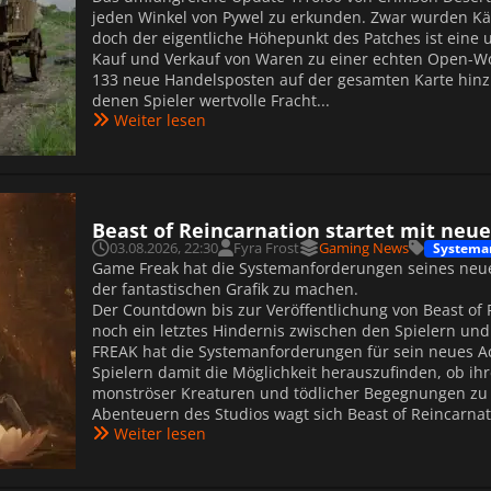
jeden Winkel von Pywel zu erkunden. Zwar wurden Käm
doch der eigentliche Höhepunkt des Patches ist ein
Kauf und Verkauf von Waren zu einer echten Open-Wo
133 neue Handelsposten auf der gesamten Karte hinzu
denen Spieler wertvolle Fracht...
Weiter lesen
Beast of Reincarnation startet mit ne
03.08.2026, 22:30
Fyra Frost
Gaming News
Systema
Game Freak hat die Systemanforderungen seines neuen
der fantastischen Grafik zu machen.
Der Countdown bis zur Veröffentlichung von Beast of 
noch ein letztes Hindernis zwischen den Spielern un
FREAK hat die Systemanforderungen für sein neues Ac
Spielern damit die Möglichkeit herauszufinden, ob ihre
monströser Kreaturen und tödlicher Begegnungen zu
Abenteuern des Studios wagt sich Beast of Reincarnati
Weiter lesen