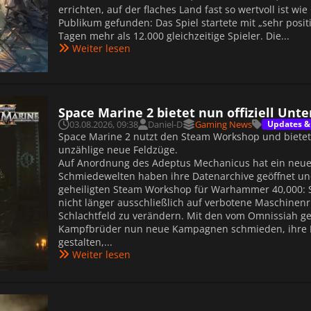
errichten, auf der flaches Land fast so wertvoll ist wi
Publikum gefunden: Das Spiel startete mit „sehr posi
Tagen mehr als 12.000 gleichzeitige Spieler. Die...
Weiter lesen
Space Marine 2 bietet nun offiziell Un
03.08.2026, 09:38
Daniel-D
Gaming News
Updates &
Space Marine 2 nutzt den Steam Workshop und bietet 
unzählige neue Feldzüge.
Auf Anordnung des Adeptus Mechanicus hat ein neues
Schmiedewelten haben ihre Datenarchive geöffnet u
geheiligten Steam Workshop für Warhammer 40,000: 
nicht länger ausschließlich auf verbotene Maschinenr
Schlachtfeld zu verändern. Mit den vom Omnissiah g
Kampfbrüder nun neue Kampagnen schmieden, ihre K
gestalten,...
Weiter lesen