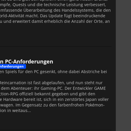
pfe, Quests und die technische Leistung verbessert,
e umfassende Überarbeitung des Handelssystems, die den
rld-Aktivität macht. Das Update fügt beeindruckende
 und erweitert damit erheblich die Anzahl der Orte, an
uen PC-Anforderungen
nforderungen
 Spiels für den PC gesenkt, ohne dabei Abstriche bei
Reincarnation ist fast abgelaufen, und nun steht nur
d dem Abenteuer: ihr Gaming-PC. Der Entwickler GAME
tion-RPG offiziell bekannt gegeben und gibt den
 Hardware bereit ist, sich in ein zerstörtes Japan voller
 wagen. Im Gegensatz zu den farbenfrohen Pokémon-
on in weitaus...