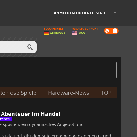
ANMELDEN ODER REGISTRIEREN
YOU ARE HERE
WE ALSO SUPPORT
Dark
GERMANY
USA
mode
tenlose Spiele
Hardware-News
TOP
t Abenteuer im Handel
tches
delsposten, ein dynamisches Angebot und
ist da und gibt den Spielern einen ganz neuen Grund,