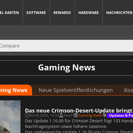
IEL KARTEN
SOFTWARE
REWARDS
HARDWARE
NACHRICHTEN
Gaming News
ming News
Neue Spielveröffentlichungen
Kos
Das neue Crimson-Desert-Update bring
04.08.2026, 10:59
AlexP
Gaming News
Updates & Pa
Das Update 1.16.00 für Crimson Desert fügt 133 Han
Nachfragesystem sowie höhere Gewinne.
Das umfangreiche Update 1.16.00 von Crimson Desert 