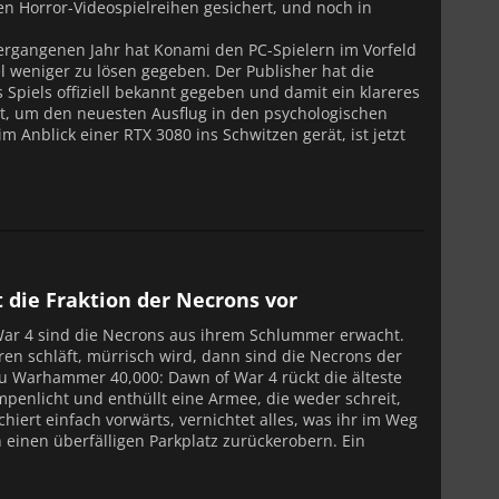
ten Horror-Videospielreihen gesichert, und noch in
m vergangenen Jahr hat Konami den PC-Spielern im Vorfeld
sel weniger zu lösen gegeben. Der Publisher hat die
iels offiziell bekannt gegeben und damit ein klareres
ist, um den neuesten Ausflug in den psychologischen
 Anblick einer RTX 3080 ins Schwitzen gerät, ist jetzt
 die Fraktion der Necrons vor
ar 4 sind die Necrons aus ihrem Schlummer erwacht.
ren schläft, mürrisch wird, dann sind die Necrons der
zu Warhammer 40,000: Dawn of War 4 rückt die älteste
nlicht und enthüllt eine Armee, die weder schreit,
chiert einfach vorwärts, vernichtet alles, was ihr im Weg
h einen überfälligen Parkplatz zurückerobern. Ein