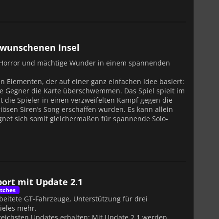
erwunschenen Insel
en Horror und mächtige Wunder in einem spannenden
hen Elementen, der auf einer ganz einfachen Idee basiert:
re Gegner die Karte überschwemmen. Das Spiel spielt im
t die Spieler in einen verzweifelten Kampf gegen die
iösen Siren’s Song erschaffen wurden. Es kann allein
ignet sich somit gleichermaßen für spannende Solo-
port mit Update 2.1
tches
rbeitete GT-Fahrzeuge, Unterstützung für drei
ieles mehr.
reichsten Updates erhalten: Mit Update 2.1 werden