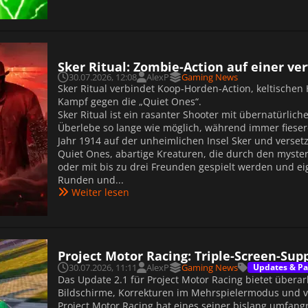
Sker Ritual: Zombie-Action auf einer v
30.07.2026, 12:08
AlexP
Gaming News
Sker Ritual verbindet Koop-Horden-Action, keltisch
Kampf gegen die „Quiet Ones“.
Sker Ritual ist ein rasanter Shooter mit übernatürlic
Überlebe so lange wie möglich, während immer fiese
Jahr 1914 auf der unheimlichen Insel Sker und versetz
Quiet Ones, abartige Kreaturen, die durch den myster
oder mit bis zu drei Freunden gespielt werden und e
Runden und...
Weiter lesen
Project Motor Racing: Triple-Screen-Sup
30.07.2026, 11:11
AlexP
Gaming News
Updates & Pa
Das Update 2.1 für Project Motor Racing bietet übera
Bildschirme, Korrekturen im Mehrspielermodus und v
Project Motor Racing hat eines seiner bislang umfang