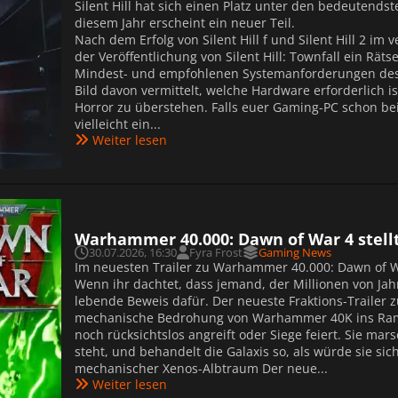
Silent Hill hat sich einen Platz unter den bedeutends
diesem Jahr erscheint ein neuer Teil.
Nach dem Erfolg von Silent Hill f und Silent Hill 2 i
der Veröffentlichung von Silent Hill: Townfall ein Rät
Mindest- und empfohlenen Systemanforderungen des Sp
Bild davon vermittelt, welche Hardware erforderlich 
Horror zu überstehen. Falls euer Gaming-PC schon beim
vielleicht ein...
Weiter lesen
Warhammer 40.000: Dawn of War 4 stellt
30.07.2026, 16:30
Fyra Frost
Gaming News
Im neuesten Trailer zu Warhammer 40.000: Dawn of W
Wenn ihr dachtet, dass jemand, der Millionen von Jah
lebende Beweis dafür. Der neueste Fraktions-Trailer 
mechanische Bedrohung von Warhammer 40K ins Rampe
noch rücksichtslos angreift oder Siege feiert. Sie mars
steht, und behandelt die Galaxis so, als würde sie sic
mechanischer Xenos-Albtraum Der neue...
Weiter lesen