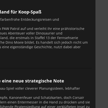
sland für Koop-Spaß
, farbenfrohe Entdeckungsreisen und
n PAW Patrol auf und verleiht ihr eine prähistorische
eues Abenteuer voller Dinosaurier und
sland, die erstmals in Staffel 13 der Fernsehserie
he Dino Movie bildet. Es handelt sich jedoch nicht um
es eine eigenständige Geschichte, nutzt dabei aber
e eine neue strategische Note
bau-Spiel voller cleverer Planungsideen, lebhafter
mpfe, Kanonenfeuer und Schatzkarten, doch Corsair
elern einen Entermesser in die Hand zu drücken und sie
blühende Piratensiedlung auf einer zerklüfteten Insel zu