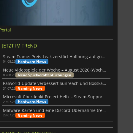
Portal
JETZT IM TREND
Steam Frame: Preis-Leak zerstört Hoffnung auf günstiges VR-Headset
Hardware-News
04.08.26
Neue Videospiele der Woche – August 2026 (Woche 32)
Neue Spielveröffentlichungen
03.08.26
Palworld-Update verbessert Sunreach und Bosskämpfe deutlich
Gaming News
31.07.26
Microsoft überdenkt Project Helix – Steam-Support gefährdet
Hardware-News
29.07.26
Malware-Karten und eine Discord-Übernahme treffen Meccha Chameleon
Gaming News
28.07.26