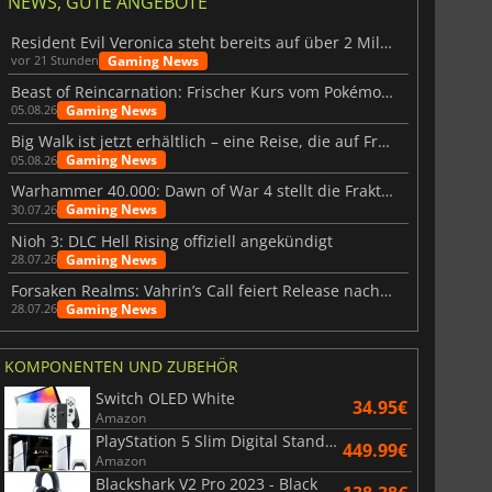
NEWS, GUTE ANGEBOTE
Resident Evil Veronica steht bereits auf über 2 Millionen Wunschlisten
Gaming News
vor 21 Stunden
Beast of Reincarnation: Frischer Kurs vom Pokémon-Studio
Gaming News
05.08.26
Big Walk ist jetzt erhältlich – eine Reise, die auf Freundschaft basiert
Gaming News
05.08.26
Warhammer 40.000: Dawn of War 4 stellt die Fraktion der Necrons vor
Gaming News
30.07.26
Nioh 3: DLC Hell Rising offiziell angekündigt
Gaming News
28.07.26
Forsaken Realms: Vahrin’s Call feiert Release nach 10 Jahren
Gaming News
28.07.26
KOMPONENTEN UND ZUBEHÖR
Switch OLED White
34.95€
Amazon
PlayStation 5 Slim Digital Standard
449.99€
Amazon
Blackshark V2 Pro 2023 - Black