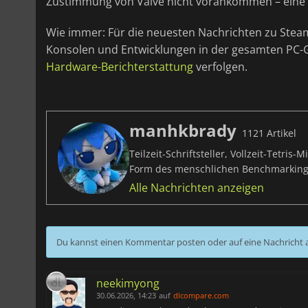
Zustimmung von Valve nicht vorankommen – eine t
Wie immer: Für die neuesten Nachrichten zu Ste
Konsolen und Entwicklungen in der gesamten PC-G
Hardware-Berichterstattung
verfolgen.
manhkbrady
1121 Artikel
Teilzeit-Schriftsteller, Vollzeit-Tetri
Form des menschlichen Benchmarking
Alle Nachrichten anzeigen
Du kannst einen Kommentar posten oder auf eine Nachricht
neekimyong
30.06.2026, 14:23
auf
dlcompare.com