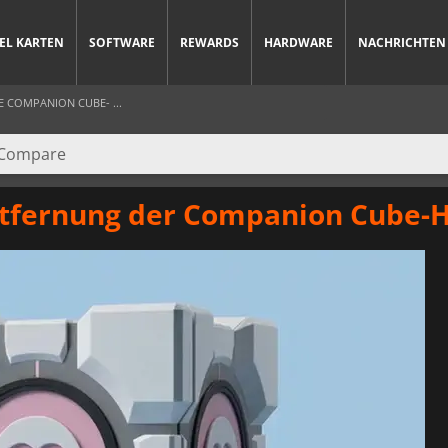
IEL KARTEN
SOFTWARE
REWARDS
HARDWARE
NACHRICHTEN
 COMPANION CUBE- ...
ntfernung der Companion Cube-H