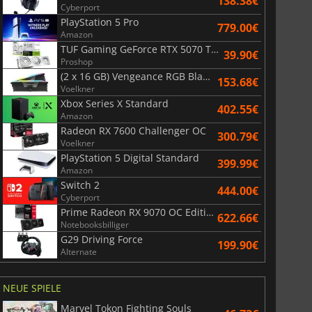
138.38€
Cyberport
PlayStation 5 Pro
779.00€
Amazon
TUF Gaming GeForce RTX 5070 Ti OC White Edition 16GB
39.90€
Proshop
(2 x 16 GB) Vengeance RGB Black AMD Expo 6000 MHz - CAS 30
153.68€
Voelkner
Xbox Series X Standard
402.55€
Amazon
Radeon RX 7600 Challenger OC
300.79€
Voelkner
PlayStation 5 Digital Standard
399.99€
Amazon
Switch 2
444.00€
Cyberport
Prime Radeon RX 9070 OC Edition 16GB
622.66€
Notebooksbilliger
G29 Driving Force
199.90€
Alternate
NEUE SPIELE
Marvel Tokon Fighting Souls