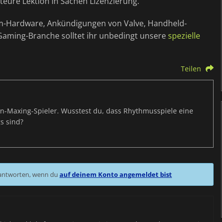
eure Lektion in Sachen Lizenzierung.
am-Hardware, Ankündigungen von Valve, Handheld-
aming-Branche solltet ihr unbedingt unsere
spezielle
Teilen
s-Min-Maxing-Spieler. Wusstest du, dass Rhythmusspiele eine
s sind?
 antworten, wenn du
auf deinem Konto angemeldet bist