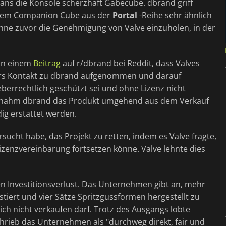
ans die Konsole scherzhaft Gabecube. dbrand griff
ie dem Companion Cube aus der
Portal
-Reihe sehr ähnlich
hne zuvor die Genehmigung von Valve einzuholen, in der
 in einem
Beitrag
auf r/dbrand bei Reddit, dass Valves
örs Kontakt zu dbrand aufgenommen und darauf
errechtlich geschützt sei und ohne Lizenz nicht
n nahm dbrand das Produkt umgehend aus dem Verkauf
dig erstattet werden.
cht habe, das Projekt zu retten, indem es Valve fragte,
Lizenzvereinbarung fortsetzen könne. Valve lehnte dies
n Investitionsverlust. Das Unternehmen gibt an, mehr
estiert und vier Sätze Spritzgussformen hergestellt zu
ich nicht verkaufen darf. Trotz des Ausgangs lobte
hrieb das Unternehmen als "durchweg direkt, fair und