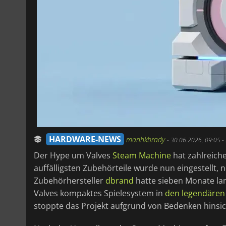
HARDWARE-NEWS
manhkbrady
-
30.06.2026, 09:05
-
Der Hype um Valves
Steam Machine
hat zahlreich
auffälligsten Zubehörteile wurde nun eingestellt,
Zubehörhersteller
dbrand
hatte sieben Monate lang
Valves kompaktes Spielesystem in
den legendären
stoppte das Projekt aufgrund von Bedenken hinsich