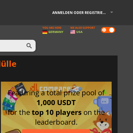
ANMELDEN ODER REGISTRIEREN
YOU ARE HERE
WE ALSO SUPPORT
Dark
GERMANY
USA
mode
ülle
Featuring a total prize pool of
1,000 USDT
for the
top 10 players
on the
leaderboard.