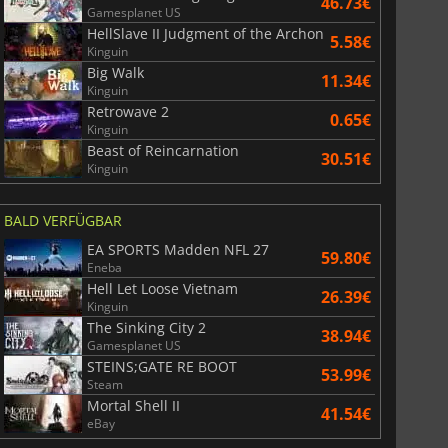
46.73€
Gamesplanet US
HellSlave II Judgment of the Archon
5.58€
Kinguin
Big Walk
11.34€
Kinguin
Retrowave 2
0.65€
Kinguin
Beast of Reincarnation
30.51€
Kinguin
BALD VERFÜGBAR
EA SPORTS Madden NFL 27
59.80€
Eneba
Hell Let Loose Vietnam
26.39€
Kinguin
The Sinking City 2
38.94€
Gamesplanet US
STEINS;GATE RE BOOT
53.99€
Steam
Mortal Shell II
41.54€
eBay