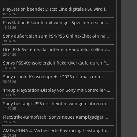
PlayStation beendet Discs: Eine digitale PS6 wird immer wahrscheinlicher
02.07.26
PlayStation 6 könnte mit weniger Speicher erscheinen
13.05.26
Sony äußert sich zum PS4/PS5 Online-Check-in nach Kritik
30.04.26
Drei PS6-Systeme, darunter ein Handheld, sollen von Sony kommen
20.04.26
289.00
€
165.54
€
Sonys PS5-Konsole erzielt Rekordverkäufe durch Panikkäufe
16.04.26
Sony erhöht Konsolenpreise 2026 erstmals unter Top-Marken
30.03.26
1440p PlayStation-Display von Sony mit Controller-Halterung
13.11.25
t Xbox Series S
Nintendo Switch Lite
Sony bestätigt: PS6 erscheint in wenigen Jahren mit neuer AMD-GPU
11.10.25
FlexStrike-Kampfstab: Sonys neues Kampfgadget ab 2026 in der Arena
29.07.25
AMDs RDNA 4: Verbesserte Raytracing-Leistung für Spiele der nächsten Generation
22.07.24