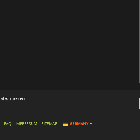
h abonnieren
FAQ
IMPRESSUM
SITEMAP
GERMANY