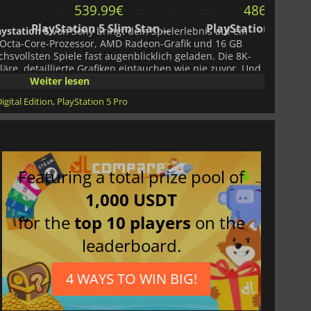
539.99
€
486.00
€
PlayStation 5 Slim Standard
PlayStation 5 Stan
aystation 5
von Sony bringt dein Spielerlebnis auf ein
 Octa-Core-Prozessor, AMD Radeon-Grafik und 16 GB
svollsten Spiele fast augenblicklich geladen. Die 8K-
uläre, detaillierte Grafiken eintauchen wie nie zuvor. Und
is zu 120 Bildern pro Sekunde noch flüssiger und
Weiter lesen
igital Edition
,
PlayStation 5 Pro
en brandneuen
DualSense-Controller
integriert, der dich
 Vibrationen und fortschrittlicher Bewegungssensoren
üren lässt. Mit dem eingebauten Mikrofon und den
n Online-Multiplayer-Spielen ganz einfach mit deinen
 alles geben.
Featuring a total prize pool of
1,000 USDT
 außerdem Zugang zum
PlayStation Network
, wo du
ehr findest. Entdecke 3D-Audio der nächsten Generation
for the
top 10 players
on the
ation-Inhalte. Und mit Wi-Fi 6 kannst du jetzt schneller
n oder Filme auf Streaming-Plattformen ansehen.
leaderboard.
4 WAYS TO WIN BIG!