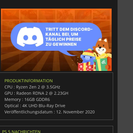
PRODUKTINFORMATION
CPU : Ryzen Zen 2 @ 3.5GHz
GPU : Radeon RDNA 2 @ 2.23GH
Memory : 16GB GDDR6
Optical : 4K UHD Blu-Ray Drive
Veröffentlichungsdatum : 12. November 2020
PS 5 NACHRICHTEN