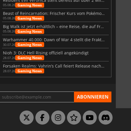
Resident Evil Veronica steht bereits auf über 2 Millionen Wunschlisten
Gaming News
05.08.26
Beast of Reincarnation: Frischer Kurs vom Pokémon-Studio
Gaming News
05.08.26
Big Walk ist jetzt erhältlich – eine Reise, die auf Freundschaft basiert
Gaming News
05.08.26
Warhammer 40.000: Dawn of War 4 stellt die Fraktion der Necrons vor
Gaming News
30.07.26
Nioh 3: DLC Hell Rising offiziell angekündigt
Gaming News
28.07.26
Forsaken Realms: Vahrin’s Call feiert Release nach 10 Jahren
Gaming News
28.07.26