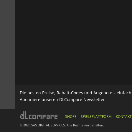
Die besten Preise, Rabatt-Codes und Angebote – einfac
Abonniere unseren DLCompare Newsletter
SHOPS
SPIELEPLATTFORM
KONTAKT
© 2026 SAS DIGITAL SERVICES, Alle Rechte vorbehalten.