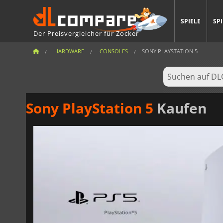
SPIELE
SP
Der Preisvergleicher für Zocker
HARDWARE
CONSOLES
SONY PLAYSTATION 5
Sony PlayStation 5
Kaufen