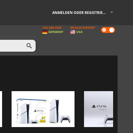
ANMELDEN ODER REGISTRIEREN
YOU ARE HERE
WE ALSO SUPPORT
Dark
GERMANY
USA
mode