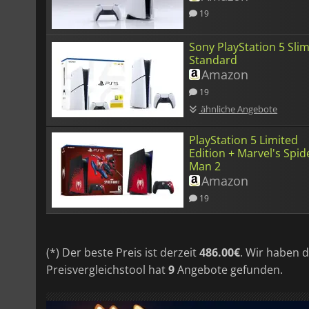
19
Sony PlayStation 5 Sli
Standard
Amazon
19
ähnliche Angebote
PlayStation 5 Limited
Edition + Marvel's Spid
Man 2
Amazon
19
(*) Der beste Preis ist derzeit
486.00€
. Wir haben 
Preisvergleichstool hat
9
Angebote gefunden.