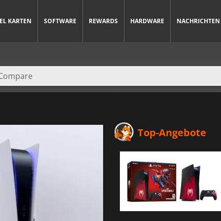
IEL KARTEN
SOFTWARE
REWARDS
HARDWARE
NACHRICHTEN
Top-Angebote