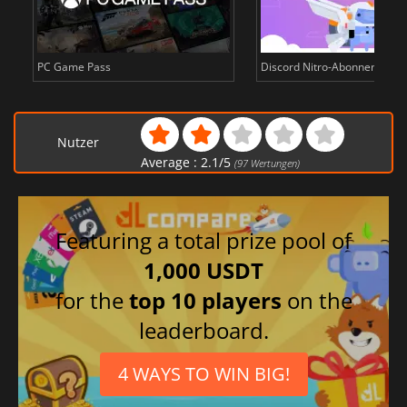
PC Game Pass
Discord Nitro-Abonnementk
Nutzer
Average :
2.1
/
5
(
97
Wertungen)
Featuring a total prize pool of
1,000 USDT
for the
top 10 players
on the
leaderboard.
4 WAYS TO WIN BIG!