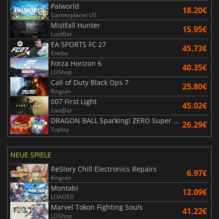
Palworld
18.20€
Gamesplanet US
Mistfall Hunter
15.95€
LootBar
EA SPORTS FC 27
45.73€
Eneba
Forza Horizon 6
40.35€
LDShop
Call of Duty Black Ops 7
25.80€
Kinguin
007 First Light
45.02€
LootBar
DRAGON BALL Sparking! ZERO Super Limit Breaking NEO
26.29€
Yuplay
NEUE SPIELE
ReStory Chill Electronics Repairs
6.97€
Kinguin
Montabi
12.09€
LOADED
Marvel Tokon Fighting Souls
41.22€
LDShop