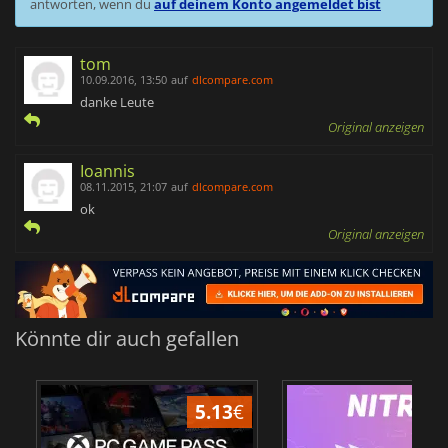
antworten, wenn du
auf deinem Konto angemeldet bist
tom
10.09.2016, 13:50
auf
dlcompare.com
danke Leute
Original anzeigen
Ioannis
08.11.2015, 21:07
auf
dlcompare.com
ok
Original anzeigen
Könnte dir auch gefallen
5.13
€