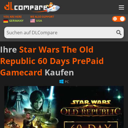
YOU ARE HERE
WE ALSO SUPPORT
Dark
SPIELE
GERMANY
USA
mode
SPIEL KARTEN
SOFTWARE
Ihre
Star Wars The Old
REWARDS
Republic 60 Days PrePaid
HARDWARE
Gamecard
Kaufen
NACHRICHTEN
PC
ANMELDEN ODER REGISTRIEREN