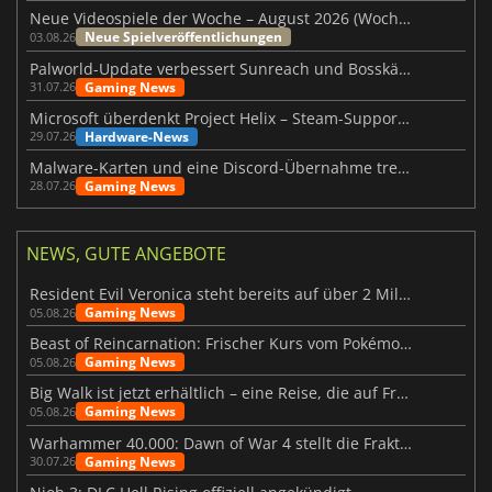
Neue Videospiele der Woche – August 2026 (Woche 32)
Neue Spielveröffentlichungen
03.08.26
Palworld-Update verbessert Sunreach und Bosskämpfe deutlich
Gaming News
31.07.26
Microsoft überdenkt Project Helix – Steam-Support gefährdet
Hardware-News
29.07.26
Malware-Karten und eine Discord-Übernahme treffen Meccha Chameleon
Gaming News
28.07.26
NEWS, GUTE ANGEBOTE
Resident Evil Veronica steht bereits auf über 2 Millionen Wunschlisten
Gaming News
05.08.26
Beast of Reincarnation: Frischer Kurs vom Pokémon-Studio
Gaming News
05.08.26
Big Walk ist jetzt erhältlich – eine Reise, die auf Freundschaft basiert
Gaming News
05.08.26
Warhammer 40.000: Dawn of War 4 stellt die Fraktion der Necrons vor
Gaming News
30.07.26