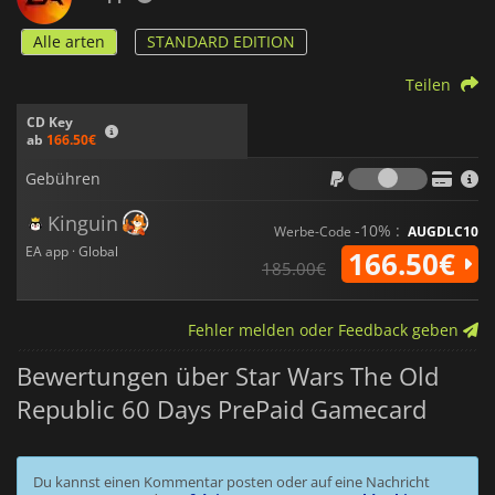
Alle arten
STANDARD EDITION
Teilen
CD Key
ab
166.50€
Gebühr
Gebühren
Kinguin
-10% :
Werbe-Code
AUGDLC10
EA app · Global
166.50€
185.00€
Fehler melden oder Feedback geben
Bewertungen über Star Wars The Old
Republic 60 Days PrePaid Gamecard
Du kannst einen Kommentar posten oder auf eine Nachricht