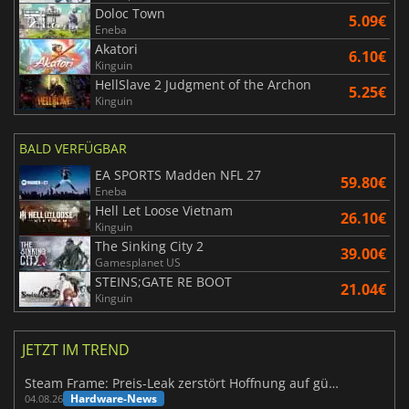
Doloc Town
5.09€
Eneba
Akatori
6.10€
Kinguin
HellSlave 2 Judgment of the Archon
5.25€
Kinguin
BALD VERFÜGBAR
EA SPORTS Madden NFL 27
59.80€
Eneba
Hell Let Loose Vietnam
26.10€
Kinguin
The Sinking City 2
39.00€
Gamesplanet US
STEINS;GATE RE BOOT
21.04€
Kinguin
JETZT IM TREND
Steam Frame: Preis-Leak zerstört Hoffnung auf günstiges VR-Headset
Hardware-News
04.08.26