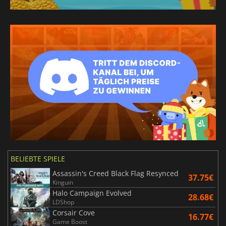
BELIEBTE SPIELE
Assassin's Creed Black Flag Resynced
37.75€
Kinguin
Halo Campaign Evolved
28.68€
LDShop
Corsair Cove
16.77€
Game Boost