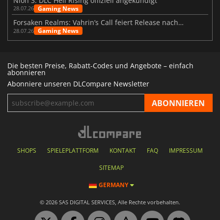
Nioh 3: DLC Hell Rising offiziell angekündigt
Gaming News
28.07.26
Forsaken Realms: Vahrin’s Call feiert Release nach 10 Jahren
Gaming News
28.07.26
Die besten Preise, Rabatt-Codes und Angebote – einfach
abonnieren
Abonniere unseren DLCompare Newsletter
SHOPS
SPIELEPLATTFORM
KONTAKT
FAQ
IMPRESSUM
SITEMAP
GERMANY
© 2026 SAS DIGITAL SERVICES, Alle Rechte vorbehalten.