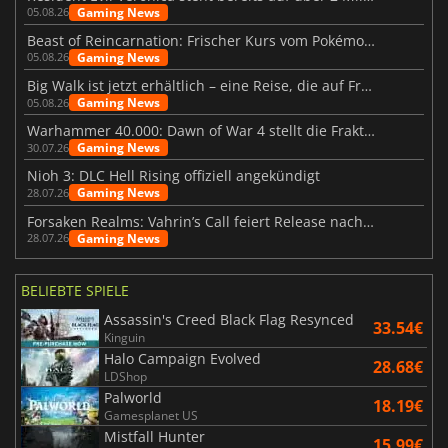
Gaming News
05.08.26
Beast of Reincarnation: Frischer Kurs vom Pokémon-Studio
Gaming News
05.08.26
Big Walk ist jetzt erhältlich – eine Reise, die auf Freundschaft basiert
Gaming News
05.08.26
Warhammer 40.000: Dawn of War 4 stellt die Fraktion der Necrons vor
Gaming News
30.07.26
Nioh 3: DLC Hell Rising offiziell angekündigt
Gaming News
28.07.26
Forsaken Realms: Vahrin’s Call feiert Release nach 10 Jahren
Gaming News
28.07.26
BELIEBTE SPIELE
Assassin's Creed Black Flag Resynced
33.54€
Kinguin
Halo Campaign Evolved
28.68€
LDShop
Palworld
18.19€
Gamesplanet US
Mistfall Hunter
15.99€