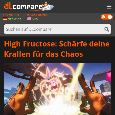
YOU ARE HERE
WE ALSO SUPPORT
Dark
SPIELE
GERMANY
USA
mode
SPIEL KARTEN
SOFTWARE
High Fructose: Schärfe deine
REWARDS
Krallen für das Chaos
HARDWARE
NACHRICHTEN
ANMELDEN ODER REGISTRIEREN