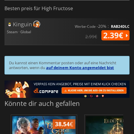
Besten preis für High Fructose
Kinguin
-20% :
Werbe-Code
RAB24DLC
Steam · Global
2.39€
2.99€
Du kannst einen Kommentar posten oder auf eine Nachricht
antworten, wenn du
auf deinem Konto angemeldet bist
Könnte dir auch gefallen
38.54
€