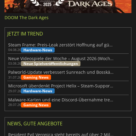
DOOM The Dark Ages
JETZT IM TREND
Steam Frame: Preis-Leak zerstört Hoffnung auf günstiges VR-Headset
Hardware-News
04.08.26
Neue Videospiele der Woche – August 2026 (Woche 32)
Neue Spielveröffentlichungen
03.08.26
Palworld-Update verbessert Sunreach und Bosskämpfe deutlich
Gaming News
31.07.26
Microsoft überdenkt Project Helix – Steam-Support gefährdet
Hardware-News
29.07.26
Malware-Karten und eine Discord-Übernahme treffen Meccha Chameleon
Gaming News
28.07.26
NEWS, GUTE ANGEBOTE
Resident Evil Veronica steht bereits auf über 2 Millionen Wunschlisten