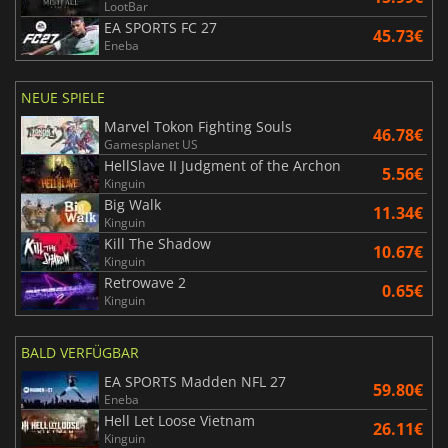
LootBar
EA SPORTS FC 27
45.73€
Eneba
NEUE SPIELE
Marvel Tokon Fighting Souls
46.78€
Gamesplanet US
HellSlave II Judgment of the Archon
5.56€
Kinguin
Big Walk
11.34€
Kinguin
Kill The Shadow
10.67€
Kinguin
Retrowave 2
0.65€
Kinguin
BALD VERFÜGBAR
EA SPORTS Madden NFL 27
59.80€
Eneba
Hell Let Loose Vietnam
26.11€
Kinguin