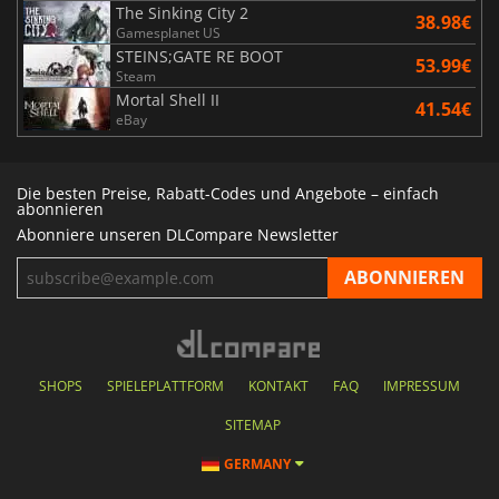
The Sinking City 2
38.98€
Gamesplanet US
STEINS;GATE RE BOOT
53.99€
Steam
Mortal Shell II
41.54€
eBay
Die besten Preise, Rabatt-Codes und Angebote – einfach
abonnieren
Abonniere unseren DLCompare Newsletter
SHOPS
SPIELEPLATTFORM
KONTAKT
FAQ
IMPRESSUM
SITEMAP
GERMANY