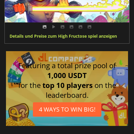
Details und Preise zum High Fructose spiel anzeigen
Featuring a total prize pool of
1,000 USDT
for the
top 10 players
on the
leaderboard.
4 WAYS TO WIN BIG!