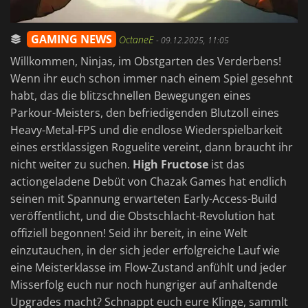
GAMING NEWS
OctaneE
-
09.12.2025, 11:05
Willkommen, Ninjas, im Obstgarten des Verderbens!
Wenn ihr euch schon immer nach einem Spiel gesehnt
habt, das die blitzschnellen Bewegungen eines
Parkour-Meisters, den befriedigenden Blutzoll eines
Heavy-Metal-FPS und die endlose Wiederspielbarkeit
eines erstklassigen Roguelite vereint, dann braucht ihr
nicht weiter zu suchen.
High Fructose
ist das
actiongeladene Debüt von Chazak Games hat endlich
seinen mit Spannung erwarteten Early-Access-Build
veröffentlicht, und die Obstschlacht-Revolution hat
offiziell begonnen! Seid ihr bereit, in eine Welt
einzutauchen, in der sich jeder erfolgreiche Lauf wie
eine Meisterklasse im Flow-Zustand anfühlt und jeder
Misserfolg euch nur noch hungriger auf anhaltende
Upgrades macht? Schnappt euch eure Klinge, sammlt