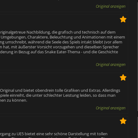
Original anzeigen
 originalgetreue Nachbildung, die grafisch und technisch auf dem
 um Umgebungen, Charaktere, Beleuchtung und Animationen mit einem
ng umschreibt, während die Seele des Spiels intakt bleibt (vor allem
n hat, mit äußerster Vorsicht vorzugehen und dieselben Sprecher
nderung in Bezug auf das Snake Eater-Thema - und die Geschichte
Original anzeigen
 Original und bietet obendrein tolle Grafiken und Extras. Allerdings
5-Spiele einreiht, die unter schlechter Leistung leiden, so dass man
hen zu können.
Original anzeigen
rgang zu UE5 bietet eine sehr schöne Darstellung mit tollen