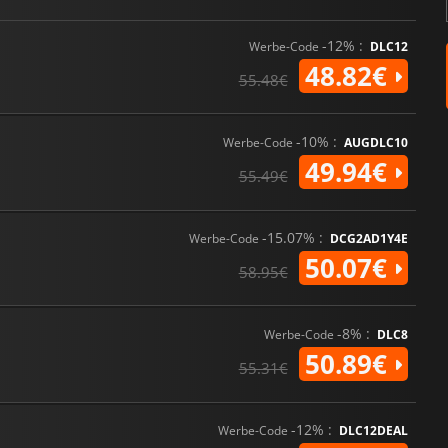
zeitlosen Legende.
-12% :
Werbe-Code
DLC12
48.82€
55.48€
-10% :
Werbe-Code
AUGDLC10
49.94€
55.49€
-15.07% :
Werbe-Code
DCG2AD1Y4E
50.07€
58.95€
-8% :
Werbe-Code
DLC8
50.89€
55.31€
-12% :
Werbe-Code
DLC12DEAL