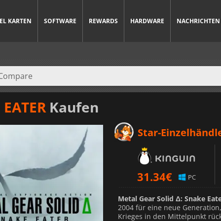
IEL KARTEN
SOFTWARE
REWARDS
HARDWARE
NACHRICHTEN
 EATER
Kaufen
Star-Einzelhändl
31.34
€
PC
Metal Gear Solid Δ: Snake Eat
2004 für eine neue Generation
Krieges in den Mittelpunkt rüc