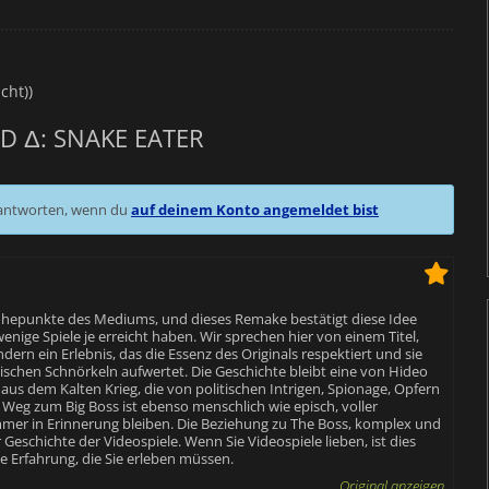
cht))
D Δ: SNAKE EATER
 antworten, wenn du
auf deinem Konto angemeldet bist
 Höhepunkte des Mediums, und dieses Remake bestätigt diese Idee
wenige Spiele je erreicht haben. Wir sprechen hier von einem Titel,
ndern ein Erlebnis, das die Essenz des Originals respektiert und sie
ischen Schnörkeln aufwertet. Die Geschichte bleibt eine von Hideo
us dem Kalten Krieg, die von politischen Intrigen, Spionage, Opfern
eg zum Big Boss ist ebenso menschlich wie episch, voller
mer in Erinnerung bleiben. Die Beziehung zu The Boss, komplex und
Geschichte der Videospiele. Wenn Sie Videospiele lieben, ist dies
ine Erfahrung, die Sie erleben müssen.
Original anzeigen