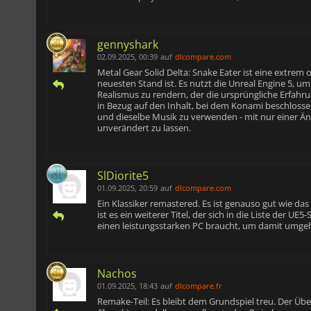
gennyshark
02.09.2025, 00:39
auf
dlcompare.com
Metal Gear Solid Delta: Snake Eater ist eine extrem
neuesten Stand ist. Es nutzt die Unreal Engine 5,
Realismus zu rendern, der die ursprüngliche Erfahru
in Bezug auf den Inhalt, bei dem Konami beschlosse
und dieselbe Musik zu verwenden - mit nur einer Ä
unverändert zu lassen.
SlDiorite5
01.09.2025, 20:59
auf
dlcompare.com
Ein Klassiker remastered. Es ist genauso gut wie das
ist es ein weiterer Titel, der sich in die Liste der UE
einen leistungsstarken PC braucht, um damit umge
Nachos
01.09.2025, 18:43
auf
dlcompare.fr
Remake-Teil: Es bleibt dem Grundspiel treu. Der Übe