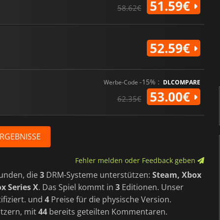
51.59€
58.62€
52.59€
-15% :
Werbe-Code
DLCOMPARE
53.00€
62.35€
ERGEBNISSE
Fehler melden oder Feedback geben
unden, die
3
DRM-Systeme unterstützen:
Steam, Xbox
x Series X
. Das Spiel kommt in
3
Editionen. Unser
ifiziert. und
4
Preise für die physische Version.
utzern, mit
44
bereits geteilten Kommentaren.