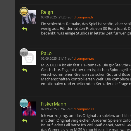
Reign
03.09.2025, 21:20
auf
dlcompare.fr
Ein schlechtes Remake, das Spiel ist schön, aber schl
wenig aus. Für den süßen Preis von 80 Euro (dank Dlc
bedenkt, was einige Studios in letzter Zeit für weni
PaLo
02.09.2025, 21:17
auf
dlcompare.es
MGS DELTA ist ein fast 1:1-Remake. Die größte Stärke
Geschichte. Es geht über den typischen Spionagethri
verschwommenen Grenzen zwischen Gut und Böse und
Machenschaften kontrollierten Welt. Die komplexe 
emotionalen und erheiternden Kern, der die Frage n
FiskerMann
02.09.2025, 07:45
auf
dlcompare.es
Ich war zu jung, um das Original zu spielen, und ich 
mit dem Original vergleichen. Anderen Spielern zufol
ist. Auf jeden Fall hatte ich viel Spaß dabei, Metal
das Gameplay von MGS V mochte, sollte man wahrsch