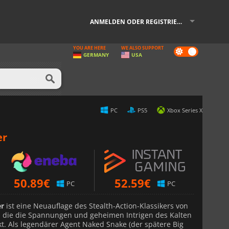
ANMELDEN ODER REGISTRIEREN
YOU ARE HERE
WE ALSO SUPPORT
Dark
GERMANY
USA
mode
PC
PS5
Xbox Series X
er
50.89
€
52.59
€
PC
PC
er
ist eine Neuauflage des Stealth-Action-Klassikers von
, die die Spannungen und geheimen Intrigen des Kalten
kt. Als legendärer Agent Naked Snake (der spätere Big