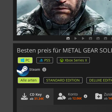
Besten preis für METAL GEAR SO
PC
PS5
Xbox Series X
Steam
Alle arten
STANDARD EDITION
DELUXE EDIT
Konto
Zusä
CD Key
ab
12.06€
ab
14
ab
31.34€