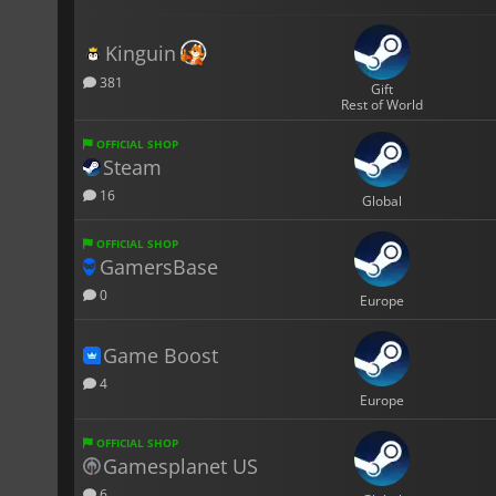
Kinguin
381
Gift
Rest of World
OFFICIAL SHOP
Steam
16
Global
OFFICIAL SHOP
GamersBase
0
Europe
Game Boost
4
Europe
OFFICIAL SHOP
Gamesplanet US
6