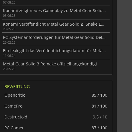
07.08.25
Konami zeigt neues Gameplay zu Metal Gear Solid Δ: Snake Eater
05.06.25
Konami Veröffentlicht Metal Gear Solid Δ: Snake Eater Opening Movie
23.05.25
PC-Systemanforderungen für Metal Gear Solid Delta: Snake Eater enthüllt
26.02.25
Ein leak gibt das Veröffentlichungsdatum für Metal Gear Solid Delta: Snake Eater
11.06.24
Metal Gear Solid 3 Remake offiziell angekündigt
25.05.23
BEWERTUNG
Opencritic
85 / 100
GamePro
81 / 100
Destructoid
9.5 / 10
PC Gamer
87 / 100