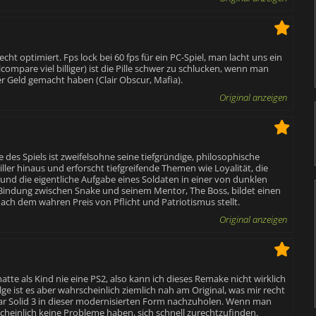
echt optimiert. Fps lock bei 60 fps für ein PC-Spiel, man lacht uns ein
ompare viel billiger) ist die Pille schwer zu schlucken, wenn man
ger Geld gemacht haben (Clair Obscur, Mafia).
Original anzeigen
 des Spiels ist zweifelsohne seine tiefgründige, philosophische
ller hinaus und erforscht tiefgreifende Themen wie Loyalität, die
 die eigentliche Aufgabe eines Soldaten in einer von dunklen
Bindung zwischen Snake und seinem Mentor, The Boss, bildet einen
ach dem wahren Preis von Pflicht und Patriotismus stellt.
Original anzeigen
hatte als Kind nie eine PS2, also kann ich dieses Remake nicht wirklich
ge ist es aber wahrscheinlich ziemlich nah am Original, was mir recht
 Gear Solid 3 in dieser modernisierten Form nachzuholen. Wenn man
einlich keine Probleme haben, sich schnell zurechtzufinden.