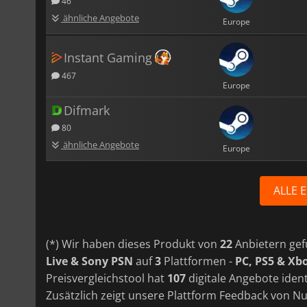
46
ähnliche Angebote
Europe
Instant Gaming
467
Europe
Difmark
80
ähnliche Angebote
Europe
ALLE 
(*) Wir haben dieses Produkt von
22
Anbietern gef
Live & Sony PSN
auf
3
Plattformen -
PC, PS5 & Xbo
Preisvergleichstool hat
107
digitale Angebote ident
Zusätzlich zeigt unsere Plattform Feedback von N