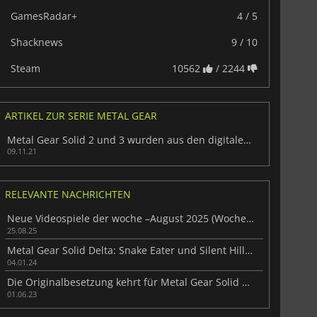
GamesRadar+
4 / 5
Shacknews
9 / 10
Steam
10562
/ 2244
ARTIKEL ZUR SERIE METAL GEAR
Metal Gear Solid 2 und 3 wurden aus den digitalen Stores entfernt
09.11.21
RELEVANTE NACHRICHTEN
Neue Videospiele der woche –August 2025 (Woche 35)
25.08.25
Metal Gear Solid Delta: Snake Eater und Silent Hill 2 Remake erscheinen dieses Jahr
04.01.24
Die Originalbesetzung kehrt für Metal Gear Solid Delta zurück - aber kein Kojima
01.06.23