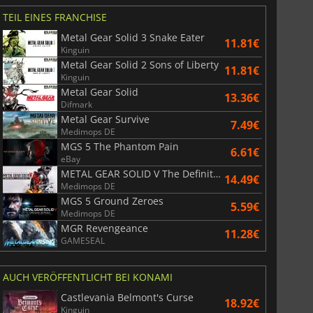
TEIL EINES FRANCHISE
Metal Gear Solid 3 Snake Eater
11.81€
Kinguin
Metal Gear Solid 2 Sons of Liberty
11.81€
Kinguin
Metal Gear Solid
13.36€
Difmark
Metal Gear Survive
7.49€
Medimops DE
MGS 5 The Phantom Pain
6.61€
eBay
METAL GEAR SOLID V The Definitive Experience
14.49€
Medimops DE
MGS 5 Ground Zeroes
5.59€
Medimops DE
MGR Revengeance
11.28€
GAMESEAL
AUCH VERÖFFENTLICHT BEI KONAMI
Castlevania Belmont's Curse
18.92€
Kinguin