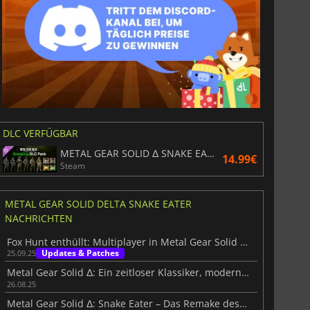
DLC VERFÜGBAR
METAL GEAR SOLID Δ SNAKE EATER Sneaking DLC Pack
14.99€
Steam
METAL GEAR SOLID DELTA SNAKE EATER
NACHRICHTEN
Fox Hunt enthüllt: Multiplayer in Metal Gear Solid Delta
Updates & Patches
25.09.25
Metal Gear Solid Δ: Ein zeitloser Klassiker, modernisiert
26.08.25
Metal Gear Solid Δ: Snake Eater – Das Remake des Stealth-Kults