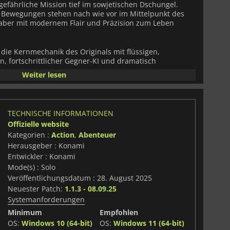
 gefährliche Mission tief im sowjetischen Dschungel.
e Bewegungen stehen nach wie vor im Mittelpunkt des
t aber mit modernem Flair und Präzision zum Leben
die Kernmechanik des Originals mit flüssigen,
, fortschrittlicher Gegner-KI und dramatisch
 Tauche in die Schatten ein, passe dich dynamischen
Weiter lesen
ze die Deckung der Umgebung auf intelligentere,
ination mit verbessertem Tempo und neuen Ergebnissen
sch an. Das Spiel eignet sich perfekt für wiederholtes
chen Strategien.
TECHNISCHE INFORMATIONEN
Offizielle website
ieft. Snakes Mission, einen gefangenen Wissenschaftler
Kategorien :
Action
,
Abenteuer
nigen Anführer namens „The Boss“ zu stellen, bekommt
weiterte Hintergrundgeschichten, vielschichtige
Herausgeber : Konami
unerwartete Wendungen in der Handlung erkunden
Entwickler : Konami
Ehre und Opferbereitschaft so tiefgründig wie nie zuvor
Mode(s) : Solo
 filmische Geschichte, die noch lange nach dem letzten
Veröffentlichungsdatum : 28. August 2025
Neuester Patch:
1.1.3 - 08.09.25
Systemanforderungen
r Authentizität. Üppiges Dschungelgrün, fleckiges
Ruinen und lebensechte Animationen kommen in 4K HDR
Minimum
Empfohlen
en und PC zusammen. Raytracing-Beleuchtung bereichert
OS:
Windows 10 (64-bit)
OS:
Windows 11 (64-bit)
Umgebungen, und detailliertes Motion Capture erweckt