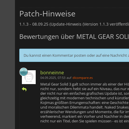
Patch-Hinweise
1.1.3 -
08.09.25 (Update-Hinweis (Version 1.1.3 veröffentli
Bewertungen über METAL GEAR SOLI
Du kannst einen Kommentar posten oder auf eine Nachricht
bonneinne
04.09.2025, 07:53
auf
dlcompare.es
Metal Gear Solid 3 galt schon immer als einer der
nicht nur, sondern hebt sie auf ein Niveau, das nur 
der nicht nur ein einfaches grafisches Update ist, so
gleichzeitig mit modernen technischen und künstler
Kojimas größten Errungenschaften: eine Geschichte a
und moralischen Dilemmata handelt. Naked Snakes W
erzählerischer Wendungen und Momente, die für im
verheerend, markiert ein Vorher und Nachher in der 
nicht nur ein Titel, den Sie spielen müssen - es ist e