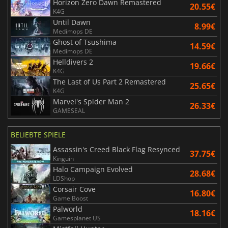
Horizon Zero Dawn Remastered
20.55€
K4G
Until Dawn
8.99€
Medimops DE
Ghost of Tsushima
14.59€
Medimops DE
Helldivers 2
19.66€
K4G
The Last of Us Part 2 Remastered
25.65€
K4G
Marvel's Spider Man 2
26.33€
GAMESEAL
BELIEBTE SPIELE
Assassin's Creed Black Flag Resynced
37.75€
Kinguin
Halo Campaign Evolved
28.68€
LDShop
Corsair Cove
16.80€
Game Boost
Palworld
18.16€
Gamesplanet US