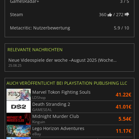
GamesRadar+
3 / 5
Steam
360
/ 272
Metacritic: Nutzerbewertung
5.9 / 10
RELEVANTE NACHRICHTEN
Neue Videospiele der woche –August 2025 (Woche 35)
25.08.25
AUCH VERÖFFENTLICHT BEI PLAYSTATION PUBLISHING LLC
Marvel Tokon Fighting Souls
41.22€
LDShop
Death Stranding 2
41.01€
GAMESEAL
Midnight Murder Club
5.54€
Kinguin
Lego Horizon Adventures
11.17€
eBay