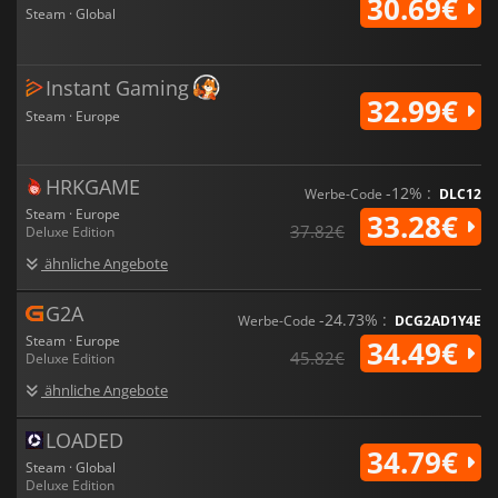
30.69€
Steam · Global
Instant Gaming
32.99€
Steam · Europe
HRKGAME
-12% :
Werbe-Code
DLC12
Steam · Europe
33.28€
37.82€
Deluxe Edition
ähnliche Angebote
G2A
-24.73% :
Werbe-Code
DCG2AD1Y4E
Steam · Europe
34.49€
45.82€
Deluxe Edition
ähnliche Angebote
LOADED
34.79€
Steam · Global
Deluxe Edition