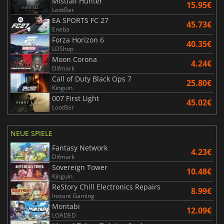
Mistfall Hunter
15.95€
LootBar
EA SPORTS FC 27
45.73€
Eneba
Forza Horizon 6
40.35€
LDShop
Moon Corona
4.24€
Difmark
Call of Duty Black Ops 7
25.80€
Kinguin
007 First Light
45.02€
LootBar
NEUE SPIELE
Fantasy Network
4.23€
Difmark
Sovereign Tower
10.48€
Kinguin
ReStory Chill Electronics Repairs
8.99€
Instant Gaming
Montabi
12.09€
LOADED