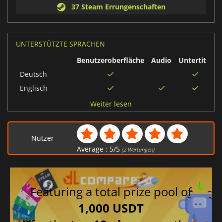
37 Steam Errungenschaften
UNTERSTÜTZTE SPRACHEN
Benutzeroberfläche
Audio
Untertitel
Deutsch
Englisch
Chinesisch
Weiter lesen
traditionell
Chinesisch
vereinfacht
Nutzer
Französisch
Average :
5
/
5
(
2
Wertungen)
Italienisch
Spanisch
Featuring a total prize pool of
Russisch
Japanisch
1,000 USDT
Brasilianisches