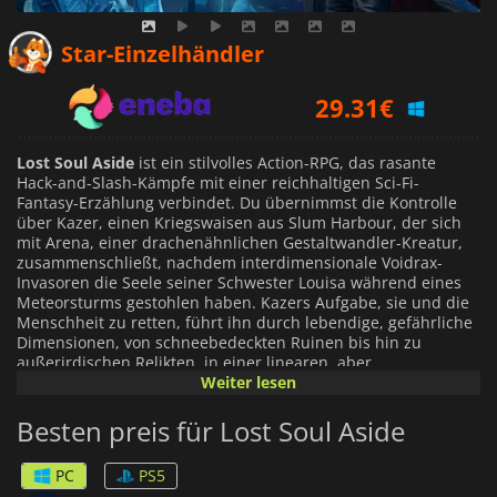
28.72
€
Star-Einzelhändler
29.31
€
32.99
€
Lost Soul Aside
ist ein stilvolles Action-RPG, das rasante
Hack-and-Slash-Kämpfe mit einer reichhaltigen Sci-Fi-
Fantasy-Erzählung verbindet. Du übernimmst die Kontrolle
über Kazer, einen Kriegswaisen aus Slum Harbour, der sich
mit Arena, einer drachenähnlichen Gestaltwandler-Kreatur,
zusammenschließt, nachdem interdimensionale Voidrax-
Invasoren die Seele seiner Schwester Louisa während eines
Meteorsturms gestohlen haben. Kazers Aufgabe, sie und die
Menschheit zu retten, führt ihn durch lebendige, gefährliche
Dimensionen, von schneebedeckten Ruinen bis hin zu
außerirdischen Relikten, in einer linearen, aber
erkundungsreichen Welt.
Weiter lesen
Besten preis für Lost Soul Aside
Der Kampf ist das Herzstück des Spiels, mit blitzschnellen
Kombos, Ausweichmanövern und Paraden. Kazers Arsenal
verwandelt sich mit Hilfe von Arena in verschiedene Waffen -
PC
PS5
Schwerter, Fernkampfblaster oder bewegungsorientierte