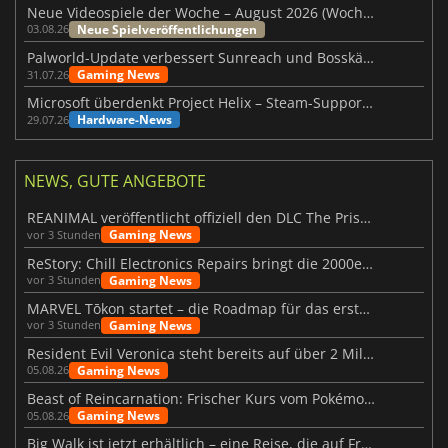
Neue Videospiele der Woche – August 2026 (Woche 32)
Neue Spielveröffentlichungen
03.08.26
Palworld-Update verbessert Sunreach und Bosskämpfe deutlich
Gaming News
31.07.26
Microsoft überdenkt Project Helix – Steam-Support gefährdet
Hardware-News
29.07.26
NEWS, GUTE ANGEBOTE
REANIMAL veröffentlicht offiziell den DLC The Prisoner
Gaming News
vor 3 Stunden
ReStory: Chill Electronics Repairs bringt die 2000er zurück
Gaming News
vor 3 Stunden
MARVEL Tōkon startet – die Roadmap für das erste Jahr wurde vorgestellt
Gaming News
vor 3 Stunden
Resident Evil Veronica steht bereits auf über 2 Millionen Wunschlisten
Gaming News
05.08.26
Beast of Reincarnation: Frischer Kurs vom Pokémon-Studio
Gaming News
05.08.26
Big Walk ist jetzt erhältlich – eine Reise, die auf Freundschaft basiert