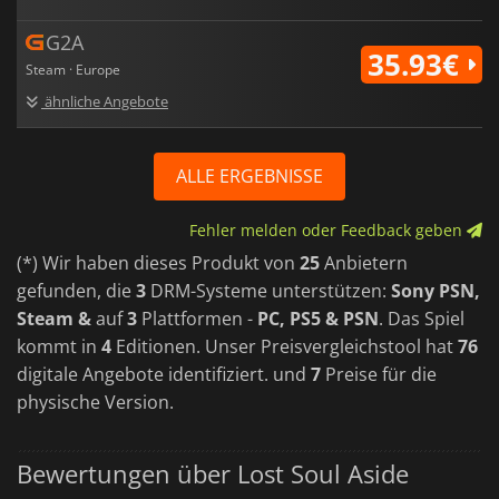
G2A
35.93€
Steam · Europe
ähnliche Angebote
ALLE ERGEBNISSE
Fehler melden oder Feedback geben
(*) Wir haben dieses Produkt von
25
Anbietern
gefunden, die
3
DRM-Systeme unterstützen:
Sony PSN,
Steam &
auf
3
Plattformen -
PC, PS5 & PSN
. Das Spiel
kommt in
4
Editionen. Unser Preisvergleichstool hat
76
digitale Angebote identifiziert. und
7
Preise für die
physische Version.
Bewertungen über Lost Soul Aside