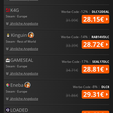
für Fans von charakterorientierten Action-RPGs.
K4G
-12% :
Werbe-Code
DLC12DEAL
Steam · Europe
28.15€
31.99€
ähnliche Angebote
Kinguin
-14% :
Werbe-Code
RAB14VDLC
Steam · Rest of World
28.72€
33.39€
ähnliche Angebote
GAMESEAL
-17% :
Werbe-Code
SEAL17DLC
Steam · Europe
28.81€
34.71€
ähnliche Angebote
Eneba
-8% :
Werbe-Code
DLC8
Steam · Europe
29.31€
31.86€
ähnliche Angebote
LOADED