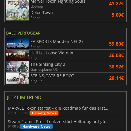
Marvel Tokon Fighting Souls
41.22€
LDShop
Doloc Town
5.09€
Eneba
BALD VERFÜGBAR
EA SPORTS Madden NFL 27
59.80€
Eneba
Hell Let Loose Vietnam
26.08€
Kinguin
The Sinking City 2
38.92€
Gamesplanet US
STEINS;GATE RE BOOT
20.14€
Kinguin
JETZT IM TREND
MARVEL Tōkon startet – die Roadmap für das erste Jahr wurde vorgestellt
Gaming News
vor 3 Stunden
Steam Frame: Preis-Leak zerstört Hoffnung auf günstiges VR-Headset
Hardware-News
04.08.26