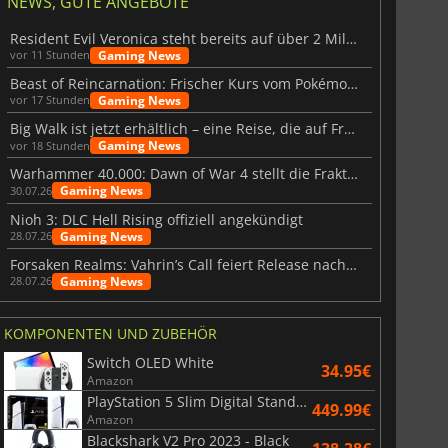
NEWS, GUTE ANGEBOTE
Resident Evil Veronica steht bereits auf über 2 Millionen Wunschlisten
Gaming News
vor 11 Stunden
Beast of Reincarnation: Frischer Kurs vom Pokémon-Studio
Gaming News
vor 17 Stunden
Big Walk ist jetzt erhältlich – eine Reise, die auf Freundschaft basiert
Gaming News
vor 18 Stunden
Warhammer 40.000: Dawn of War 4 stellt die Fraktion der Necrons vor
Gaming News
30.07.26
Nioh 3: DLC Hell Rising offiziell angekündigt
Gaming News
28.07.26
Forsaken Realms: Vahrin’s Call feiert Release nach 10 Jahren
Gaming News
28.07.26
KOMPONENTEN UND ZUBEHÖR
Switch OLED White
34.95€
Amazon
PlayStation 5 Slim Digital Standard
449.99€
Amazon
Blackshark V2 Pro 2023 - Black