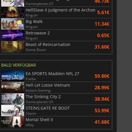
46.73€
Gamesplanet US
HellSlave II Judgment of the Archon
5.61€
Kinguin
Big Walk
11.34€
Kinguin
Retrowave 2
0.65€
Kinguin
Beast of Reincarnation
31.60€
Game Boost
BALD VERFÜGBAR
EA SPORTS Madden NFL 27
59.80€
Eneba
Hell Let Loose Vietnam
28.99€
Instant Gaming
The Sinking City 2
38.94€
Gamesplanet US
STEINS;GATE RE BOOT
53.99€
Steam
Mortal Shell II
41.68€
eBay