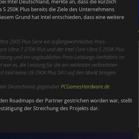
i Intel Deutschland, merkte an, dass die kürzlich
ra 5 250K Plus bereits die Ziele des Unternehmens
 diesem Grund hat Intel entschieden, dass eine weitere
 Ultra 200S Plus Serie ein außergewöhnliches Preis-
ore Ultra 7 270K Plus und der Intel Core Ultra 5 250K Plus
eistung und ein unglaubliches Preis-Leistungs-Verhältnis im
 war es, die Leistung für die am weitesten verbreiteten
 Intel keine U9 290K Plus SKU auf den Markt bringen.
ntel Deutschland, gegenüber
PCGamesHardware.de
den Roadmaps der Partner gestrichen worden war, stellt
estätigung der Streichung des Projekts dar.