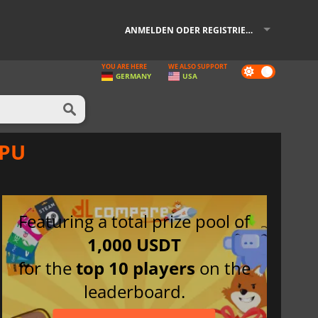
ANMELDEN ODER REGISTRIEREN
YOU ARE HERE
WE ALSO SUPPORT
Dark
GERMANY
USA
mode
CPU
Featuring a total prize pool of
1,000 USDT
for the
top 10 players
on the
leaderboard.