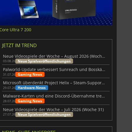
Core Ultra 7 200
JETZT IM TREND
Neue Videospiele der Woche – August 2026 (Woche 32)
Neue Spielveröffentlichungen
03.08.26
Palworld-Update verbessert Sunreach und Bosskämpfe deutlich
Gaming News
31.07.26
Microsoft überdenkt Project Helix – Steam-Support gefährdet
Hardware-News
29.07.26
Malware-Karten und eine Discord-Übernahme treffen Meccha Chameleon
Gaming News
28.07.26
Neue Videospiele der Woche – Juli 2026 (Woche 31)
Neue Spielveröffentlichungen
27.07.26