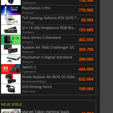
138.38€
Cyberport
PlayStation 5 Pro
779.00€
Amazon
TUF Gaming GeForce RTX 5070 Ti OC White Edition 16GB
39.90€
Proshop
(2 x 16 GB) Vengeance RGB Black AMD Expo 6000 MHz - CAS 30
153.68€
Voelkner
Xbox Series X Standard
402.55€
Amazon
Radeon RX 7600 Challenger OC
300.79€
Voelkner
PlayStation 5 Digital Standard
399.99€
Amazon
Switch 2
444.00€
Cyberport
Prime Radeon RX 9070 OC Edition 16GB
622.66€
Notebooksbilliger
G29 Driving Force
199.90€
Alternate
NEUE SPIELE
Marvel Tokon Fighting Souls