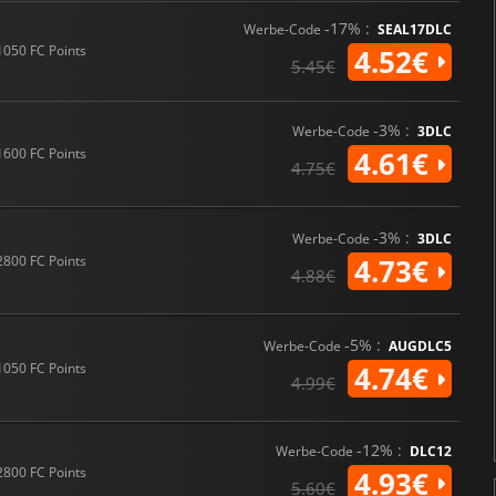
-17% :
Werbe-Code
SEAL17DLC
1050 FC Points
4.52€
5.45€
-3% :
Werbe-Code
3DLC
1600 FC Points
4.61€
4.75€
-3% :
Werbe-Code
3DLC
2800 FC Points
4.73€
4.88€
-5% :
Werbe-Code
AUGDLC5
1050 FC Points
4.74€
4.99€
-12% :
Werbe-Code
DLC12
2800 FC Points
4.93€
5.60€