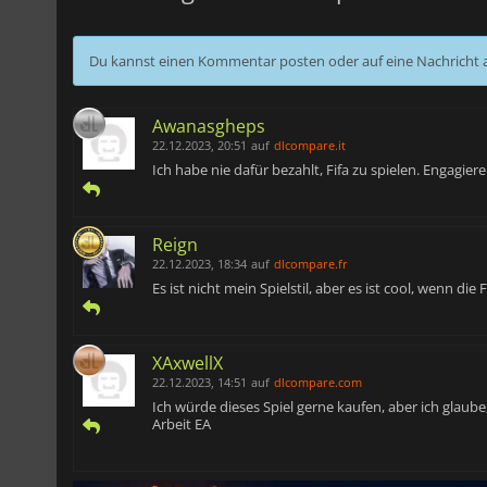
Du kannst einen Kommentar posten oder auf eine Nachricht
Awanasgheps
22.12.2023, 20:51
auf
dlcompare.it
Ich habe nie dafür bezahlt, Fifa zu spielen. Engagier
Reign
22.12.2023, 18:34
auf
dlcompare.fr
Es ist nicht mein Spielstil, aber es ist cool, wenn d
XAxwellX
22.12.2023, 14:51
auf
dlcompare.com
Ich würde dieses Spiel gerne kaufen, aber ich glaube
Arbeit EA