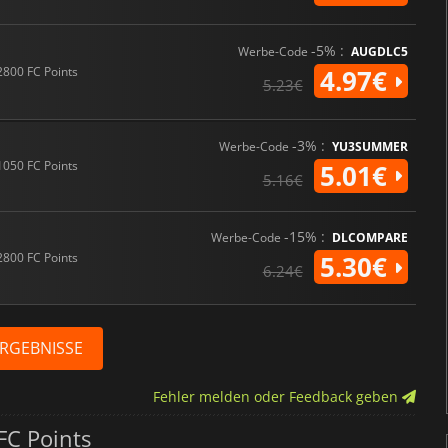
-5% :
Werbe-Code
AUGDLC5
2800 FC Points
4.97€
5.23€
-3% :
Werbe-Code
YU3SUMMER
1050 FC Points
5.01€
5.16€
-15% :
Werbe-Code
DLCOMPARE
2800 FC Points
5.30€
6.24€
ERGEBNISSE
Fehler melden oder Feedback geben
FC Points