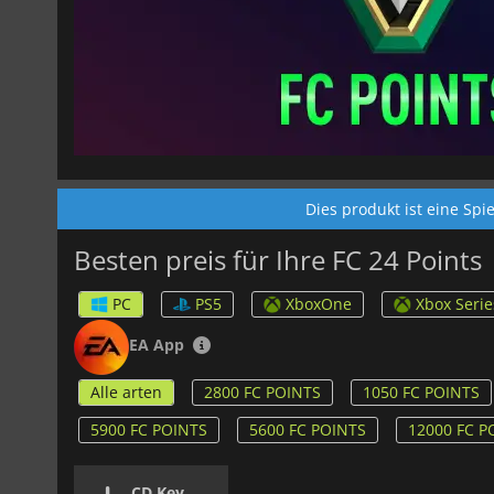
Dies produkt ist eine Sp
Besten preis für Ihre FC 24 Points
PC
PS5
XboxOne
Xbox Serie
EA App
Alle arten
2800 FC POINTS
1050 FC POINTS
5900 FC POINTS
5600 FC POINTS
12000 FC P
CD Key