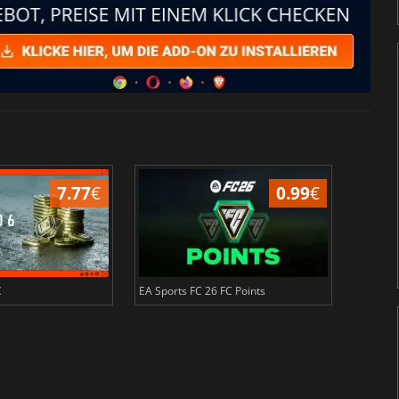
7.77
€
0.99
€
C
EA Sports FC 26 FC Points
NBA 2K2