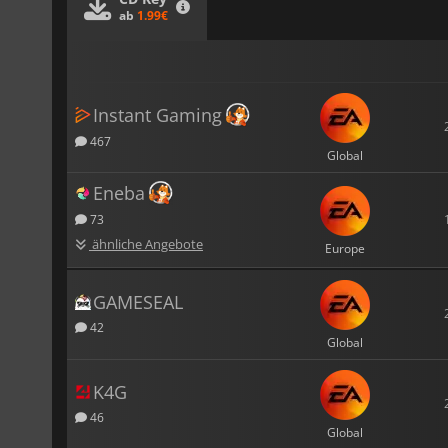
ab
1.99€
Instant Gaming
467
Global
Eneba
73
ähnliche Angebote
Europe
GAMESEAL
42
Global
K4G
46
Global