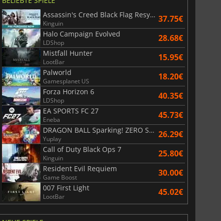
BELIEBTE SPIELE
Assassin's Creed Black Flag Resynced
37.75€
Kinguin
Halo Campaign Evolved
28.68€
LDShop
Mistfall Hunter
15.95€
LootBar
Palworld
18.20€
Gamesplanet US
Forza Horizon 6
40.35€
LDShop
EA SPORTS FC 27
45.73€
Eneba
DRAGON BALL Sparking! ZERO Super Limit Breaking NEO
26.29€
Yuplay
Call of Duty Black Ops 7
25.80€
Kinguin
Resident Evil Requiem
30.00€
Game Boost
007 First Light
45.02€
LootBar