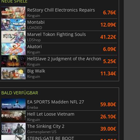
NEUE SPIELE
ReStory Chill Electronics Repairs
6.76€
Kinguin
Montabi
12.09€
LOADED
Marvel Tokon Fighting Souls
41.22€
LDShop
Akatori
6.09€
Kinguin
HellSlave 2 Judgment of the Archon
5.25€
Kinguin
Big Walk
11.34€
Kinguin
BALD VERFÜGBAR
EA SPORTS Madden NFL 27
59.80€
Eneba
Hell Let Loose Vietnam
26.10€
Kinguin
The Sinking City 2
39.00€
Gamesplanet US
STEINS;GATE RE BOOT