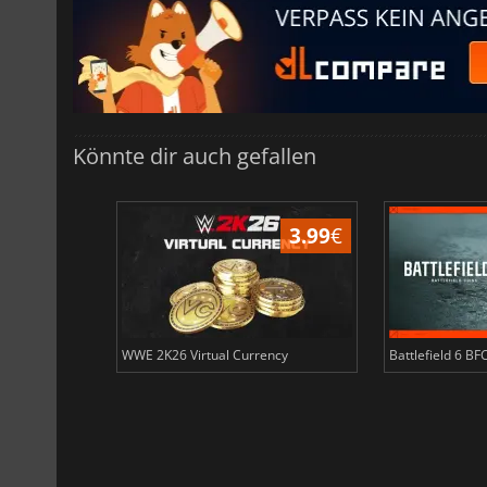
Könnte dir auch gefallen
3.99
€
3.99
€
ency
WWE 2K26 Virtual Currency
Battlefield 6 BF