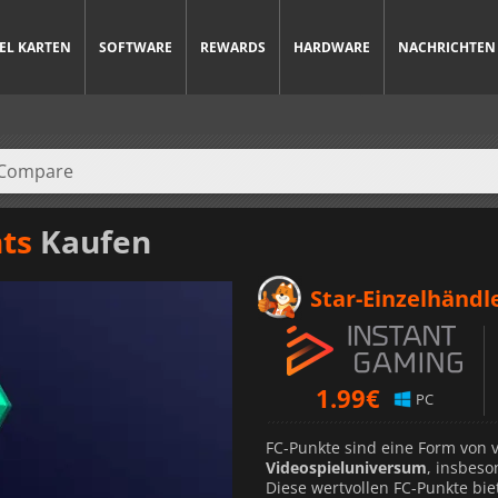
IEL KARTEN
SOFTWARE
REWARDS
HARDWARE
NACHRICHTEN
nts
Kaufen
Star-Einzelhändl
1.99
€
PC
FC-Punkte sind eine Form von 
Videospieluniversum
, insbes
Diese wertvollen FC-Punkte bie