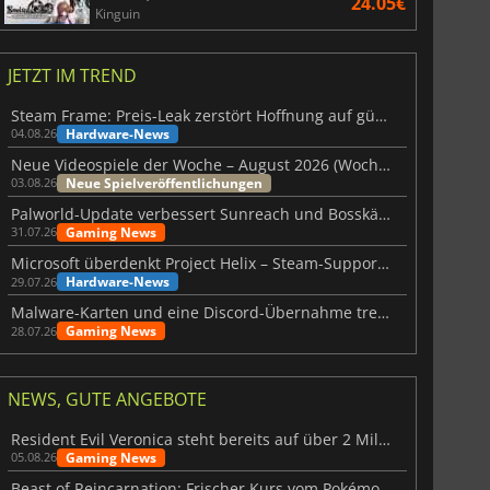
24.05€
Kinguin
JETZT IM TREND
Steam Frame: Preis-Leak zerstört Hoffnung auf günstiges VR-Headset
Hardware-News
04.08.26
Neue Videospiele der Woche – August 2026 (Woche 32)
Neue Spielveröffentlichungen
03.08.26
Palworld-Update verbessert Sunreach und Bosskämpfe deutlich
3.64
€
7.44
€
Gaming News
31.07.26
Microsoft überdenkt Project Helix – Steam-Support gefährdet
Hardware-News
29.07.26
Malware-Karten und eine Discord-Übernahme treffen Meccha Chameleon
Gaming News
28.07.26
6 Virtual Currency
Madden NFL 26 Points
NEWS, GUTE ANGEBOTE
Resident Evil Veronica steht bereits auf über 2 Millionen Wunschlisten
Gaming News
05.08.26
Beast of Reincarnation: Frischer Kurs vom Pokémon-Studio