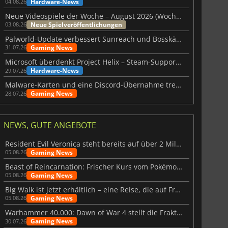
Hardware-News
04.08.26
Neue Videospiele der Woche – August 2026 (Woche 32)
Neue Spielveröffentlichungen
03.08.26
Palworld-Update verbessert Sunreach und Bosskämpfe deutlich
Gaming News
31.07.26
Microsoft überdenkt Project Helix – Steam-Support gefährdet
Hardware-News
29.07.26
Malware-Karten und eine Discord-Übernahme treffen Meccha Chameleon
Gaming News
28.07.26
NEWS, GUTE ANGEBOTE
Resident Evil Veronica steht bereits auf über 2 Millionen Wunschlisten
Gaming News
05.08.26
Beast of Reincarnation: Frischer Kurs vom Pokémon-Studio
Gaming News
05.08.26
Big Walk ist jetzt erhältlich – eine Reise, die auf Freundschaft basiert
Gaming News
05.08.26
Warhammer 40.000: Dawn of War 4 stellt die Fraktion der Necrons vor
Gaming News
30.07.26