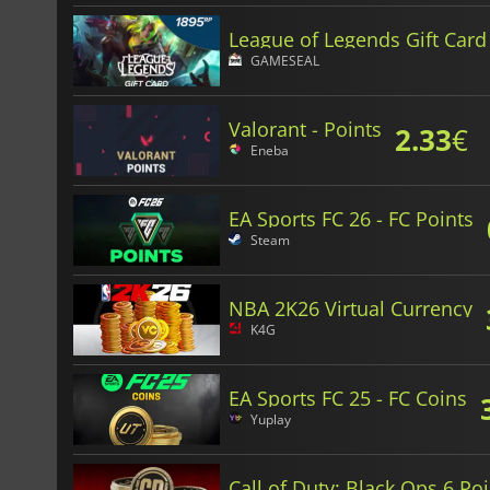
League of Legends Gift Card
GAMESEAL
Valorant - Points
2.33
€
Eneba
EA Sports FC 26 - FC Points
Steam
NBA 2K26 Virtual Currency
K4G
EA Sports FC 25 - FC Coins
Yuplay
Call of Duty: Black Ops 6 Po