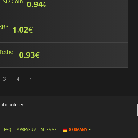
 USD Coin
0.94
€
 XRP
1.02
€
Tether
0.93
€
3
4
›
h abonnieren
FAQ
IMPRESSUM
SITEMAP
GERMANY