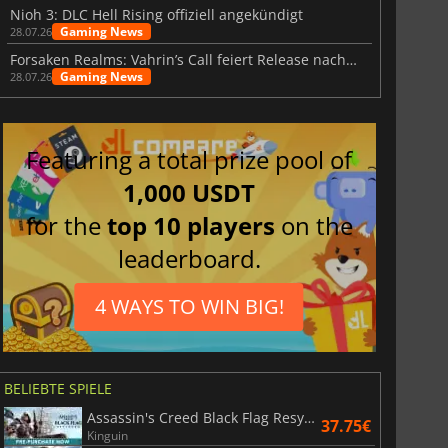
Nioh 3: DLC Hell Rising offiziell angekündigt
Gaming News
28.07.26
Forsaken Realms: Vahrin’s Call feiert Release nach 10 Jahren
Gaming News
28.07.26
Featuring a total prize pool of
1,000 USDT
for the
top 10 players
on the
leaderboard.
4 WAYS TO WIN BIG!
BELIEBTE SPIELE
Assassin's Creed Black Flag Resynced
37.75€
Kinguin