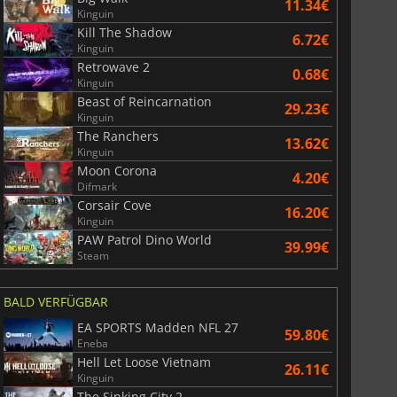
11.34€
Kinguin
Kill The Shadow
6.72€
Kinguin
Retrowave 2
0.68€
Kinguin
Beast of Reincarnation
29.23€
Kinguin
The Ranchers
13.62€
Kinguin
Moon Corona
4.20€
Difmark
Corsair Cove
16.20€
Kinguin
PAW Patrol Dino World
39.99€
Steam
BALD VERFÜGBAR
EA SPORTS Madden NFL 27
59.80€
Eneba
Hell Let Loose Vietnam
26.11€
Kinguin
The Sinking City 2