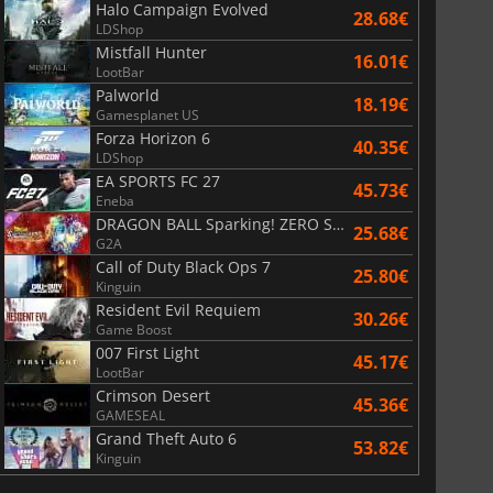
Halo Campaign Evolved
28.68€
LDShop
Mistfall Hunter
16.01€
LootBar
Palworld
18.19€
Gamesplanet US
Forza Horizon 6
40.35€
LDShop
EA SPORTS FC 27
45.73€
Eneba
DRAGON BALL Sparking! ZERO Super Limit Breaking NEO
25.68€
G2A
Call of Duty Black Ops 7
25.80€
Kinguin
Resident Evil Requiem
30.26€
Game Boost
007 First Light
45.17€
LootBar
Crimson Desert
45.36€
GAMESEAL
Grand Theft Auto 6
53.82€
Kinguin