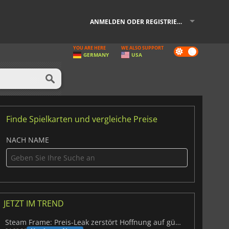
ANMELDEN ODER REGISTRIEREN
YOU ARE HERE
WE ALSO SUPPORT
Dark
GERMANY
USA
mode
Finde Spielkarten und vergleiche Preise
NACH NAME
JETZT IM TREND
Steam Frame: Preis-Leak zerstört Hoffnung auf günstiges VR-Headset