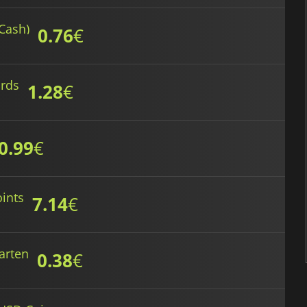
Cash)
0.76
€
ards
1.28
€
0.99
€
ints
7.14
€
arten
0.38
€