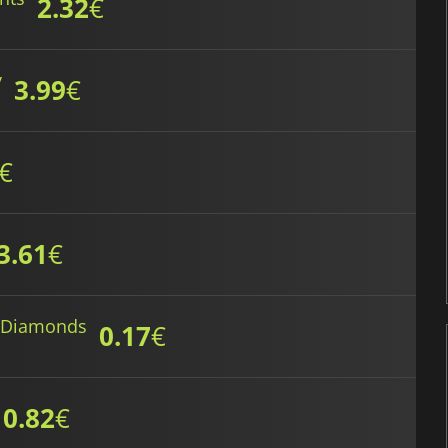
2.32
€
y
3.99
€
€
3.61
€
g Diamonds
0.17
€
0.82
€