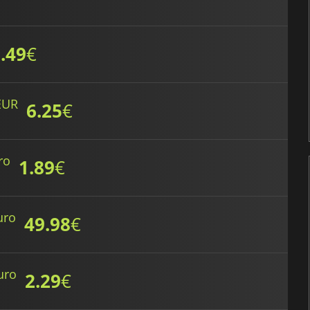
.49
€
EUR
6.25
€
ro
1.89
€
uro
49.98
€
uro
2.29
€