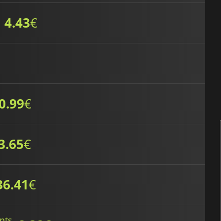
4.43
€
0.99
€
3.65
€
36.41
€
ints