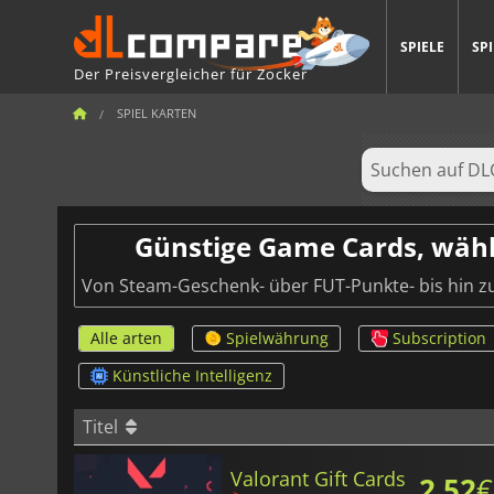
SPIELE
SP
Der Preisvergleicher für Zocker
SPIEL KARTEN
Günstige Game Cards, wähl
Von Steam-Geschenk- über FUT-Punkte- bis hin zu 
Alle arten
Spielwährung
Subscription
Künstliche Intelligenz
Titel
Valorant Gift Cards
2.52
€