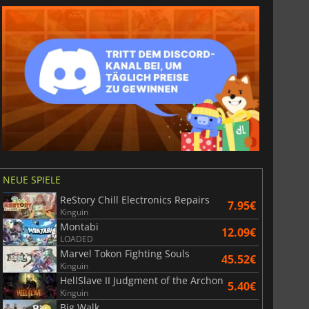
NEUE SPIELE
ReStory Chill Electronics Repairs
7.95€
Kinguin
Montabi
12.09€
LOADED
Marvel Tokon Fighting Souls
45.52€
Kinguin
HellSlave II Judgment of the Archon
5.40€
Kinguin
Big Walk