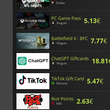
Eneba
PC Game Pass
5.13
€
Kinguin
Battlefield 6 : BFC
7.77
€
Kinguin
ChatGPT Giftcards
18.81
Kinguin
TikTok Gift Card
5.47
€
Difmark
Riot Points
2.63
€
K4G