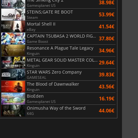
38.98€
Gamesplanet US
STEINS;GATE RE BOOT
53.99€
Steam
Mortal Shell II
41.54€
eBay
CAPTAIN TSUBASA 2 WORLD FIGHTERS
37.80€
Game Boost
Resonance A Plague Tale Legacy
34.96€
Kinguin
METAL GEAR SOLID MASTER COLLECTION Vol.2
29.64€
Kinguin
STAR WARS Zero Company
39.83€
GAMESEAL
The Blood of Dawnwalker
43.56€
Kinguin
BioEden
16.19€
Gamesplanet US
Onimusha Way of the Sword
44.06€
K4G