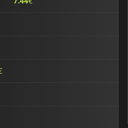
7.44
€
€