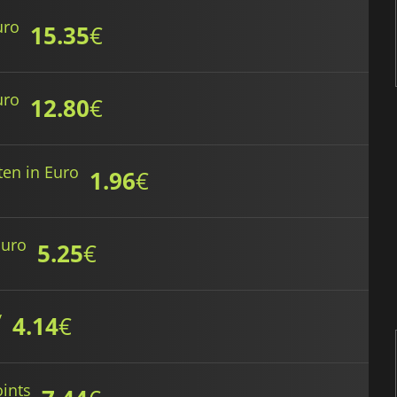
uro
15.35
€
uro
12.80
€
ten in Euro
1.96
€
Euro
5.25
€
y
4.14
€
ints