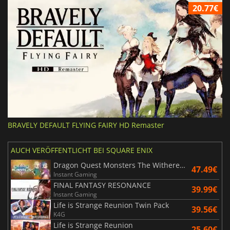
20.77€
BRAVELY DEFAULT FLYING FAIRY HD Remaster
AUCH VERÖFFENTLICHT BEI SQUARE ENIX
Dragon Quest Monsters The Withered World
47.49€
Instant Gaming
FINAL FANTASY RESONANCE
39.99€
Instant Gaming
Life is Strange Reunion Twin Pack
39.56€
K4G
Life is Strange Reunion
25.60€