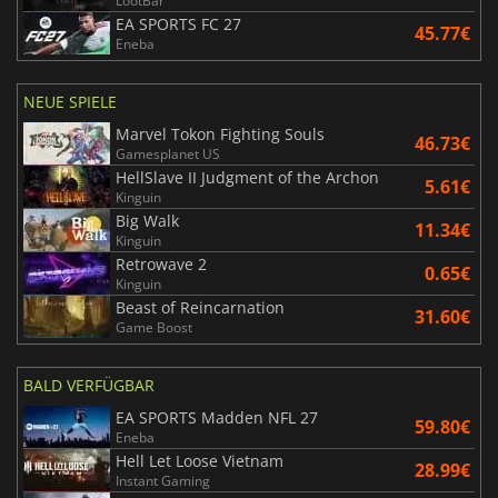
LootBar
EA SPORTS FC 27
45.77€
Eneba
NEUE SPIELE
Marvel Tokon Fighting Souls
46.73€
Gamesplanet US
HellSlave II Judgment of the Archon
5.61€
Kinguin
Big Walk
11.34€
Kinguin
Retrowave 2
0.65€
Kinguin
Beast of Reincarnation
31.60€
Game Boost
BALD VERFÜGBAR
EA SPORTS Madden NFL 27
59.80€
Eneba
Hell Let Loose Vietnam
28.99€
Instant Gaming