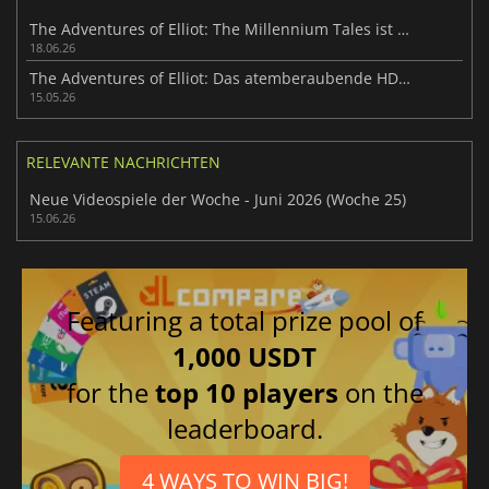
The Adventures of Elliot: The Millennium Tales ist erschienen
18.06.26
The Adventures of Elliot: Das atemberaubende HD-2D-Rollenspiel
15.05.26
RELEVANTE NACHRICHTEN
Neue Videospiele der Woche - Juni 2026 (Woche 25)
15.06.26
Featuring a total prize pool of
1,000 USDT
for the
top 10 players
on the
leaderboard.
4 WAYS TO WIN BIG!