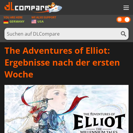
YOU ARE HERE
WE ALSO SUPPORT
Dark
SPIELE
GERMANY
USA
mode
SPIEL KARTEN
SOFTWARE
The Adventures of Elliot:
REWARDS
Ergebnisse nach der ersten
HARDWARE
Woche
NACHRICHTEN
ANMELDEN ODER REGISTRIEREN