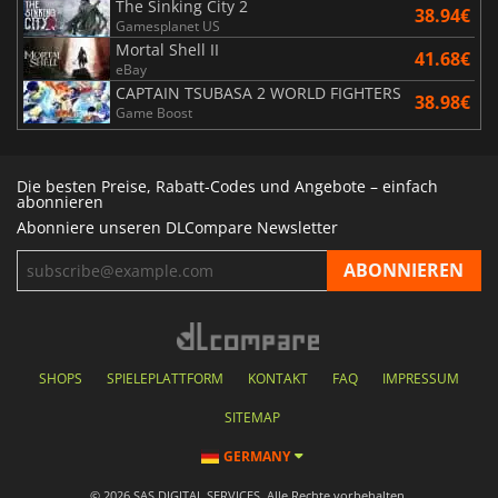
The Sinking City 2
38.94€
Gamesplanet US
Mortal Shell II
41.68€
eBay
CAPTAIN TSUBASA 2 WORLD FIGHTERS
38.98€
Game Boost
Die besten Preise, Rabatt-Codes und Angebote – einfach
abonnieren
Abonniere unseren DLCompare Newsletter
SHOPS
SPIELEPLATTFORM
KONTAKT
FAQ
IMPRESSUM
SITEMAP
GERMANY
© 2026 SAS DIGITAL SERVICES, Alle Rechte vorbehalten.