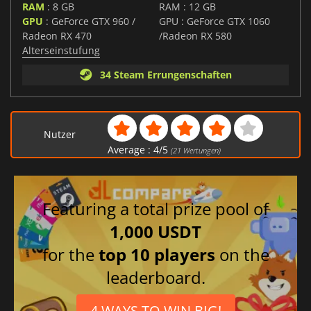
RAM
: 8 GB
RAM : 12 GB
GPU
: GeForce GTX 960 /
GPU : GeForce GTX 1060
Radeon RX 470
/Radeon RX 580
Alterseinstufung
34 Steam Errungenschaften
Nutzer
Average :
4
/
5
(
21
Wertungen)
Featuring a total prize pool of
1,000 USDT
for the
top 10 players
on the
leaderboard.
4 WAYS TO WIN BIG!