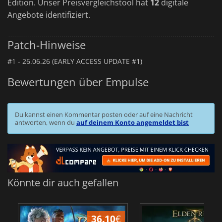
Edition. Unser Preisvergleichstool hat
12
digitale
Angebote identifiziert.
Patch-Hinweise
#1 -
26.06.26 (EARLY ACCESS UPDATE #1)
Bewertungen über Empulse
Du kannst einen Kommentar posten oder auf eine Nachricht
antworten, wenn du
auf deinem Konto angemeldet bist
Könnte dir auch gefallen
36.10
€