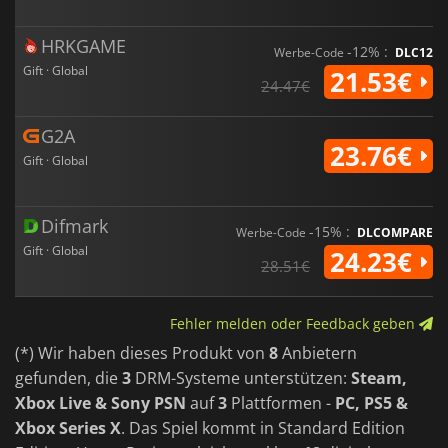
HRKGAME
-12% :
Werbe-Code
DLC12
Gift · Global
21.53€
24.47€
G2A
23.76€
Gift · Global
Difmark
-15% :
Werbe-Code
DLCOMPARE
Gift · Global
24.23€
28.51€
Fehler melden oder Feedback geben
(*) Wir haben dieses Produkt von
8
Anbietern
gefunden, die
3
DRM-Systeme unterstützen:
Steam,
Xbox Live & Sony PSN
auf
3
Plattformen -
PC, PS5 &
Xbox Series X
. Das Spiel kommt in Standard Edition