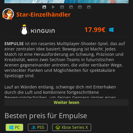
17.47
€
Star-Einzelhändler
17.99
€
19.99
€
EMPULSE
ist ein rasantes Multiplayer-Shooter-Spiel, das auf
einer zentralen Idee basiert: Bewegung ist Macht. Jedes
Match ist eine Herausforderung an Schwung, Präzision und
Kreativität, wenn zwei Sechser-Teams in futuristischen
Arenen gegeneinander antreten, die voller vertikaler Wege,
versteckter Flanken und Möglichkeiten für spektakuläre
Spielzüge sind.
Lauf an Wänden entlang, schwinge dich mit Enterhaken
durch die Luft und kombiniere fortgeschrittene
Bewegungstechniken, um deinen Gegnern immer einen
Weiter lesen
Schritt voraus zu sein. In
EMPULSE
ist die Beherrschung der
Mobilität genauso wichtig wie die Beherrschung deiner
Besten preis für Empulse
Waffen, wodurch jede Begegnung zu einem schnellen,
fließenden Tanz aus Geschicklichkeit und Reflexen wird.
PC
PS5
Xbox Series X
Das Schlachtfeld verändert sich ständig dank des P.A.I.N.T.-