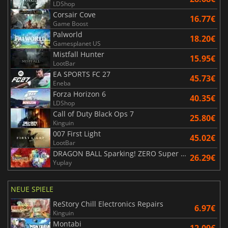
LDShop
Corsair Cove
16.77€
Game Boost
Palworld
18.20€
Gamesplanet US
Mistfall Hunter
15.95€
LootBar
EA SPORTS FC 27
45.73€
Eneba
Forza Horizon 6
40.35€
LDShop
Call of Duty Black Ops 7
25.80€
Kinguin
007 First Light
45.02€
LootBar
DRAGON BALL Sparking! ZERO Super Limit Breaking NEO
26.29€
Yuplay
NEUE SPIELE
ReStory Chill Electronics Repairs
6.97€
Kinguin
Montabi