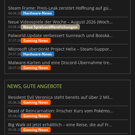
Steam Frame: Preis-Leak zerstört Hoffnung auf günstiges VR-Headset
Hardware-News
04.08.26
Neue Videospiele der Woche – August 2026 (Woche 32)
Neue Spielveröffentlichungen
03.08.26
Palworld-Update verbessert Sunreach und Bosskämpfe deutlich
Gaming News
31.07.26
Microsoft überdenkt Project Helix – Steam-Support gefährdet
Hardware-News
29.07.26
Malware-Karten und eine Discord-Übernahme treffen Meccha Chameleon
Gaming News
28.07.26
NEWS, GUTE ANGEBOTE
Resident Evil Veronica steht bereits auf über 2 Millionen Wunschlisten
Gaming News
05.08.26
Beast of Reincarnation: Frischer Kurs vom Pokémon-Studio
Gaming News
05.08.26
Big Walk ist jetzt erhältlich – eine Reise, die auf Freundschaft basiert
Gaming News
05.08.26