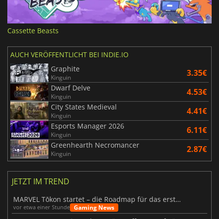
Cassette Beasts
AUCH VERÖFFENTLICHT BEI INDIE.IO
Graphite
3.35€
Kinguin
Dwarf Delve
4.53€
Kinguin
City States Medieval
4.41€
Kinguin
Esports Manager 2026
6.11€
Kinguin
Greenhearth Necromancer
2.87€
Kinguin
JETZT IM TREND
MARVEL Tōkon startet – die Roadmap für das erste Jahr wurde vorgestellt
Gaming News
vor etwa einer Stunde