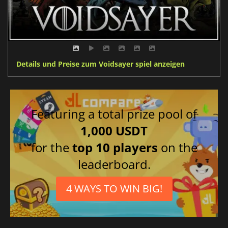
Details und Preise zum Voidsayer spiel anzeigen
Featuring a total prize pool of
1,000 USDT
for the
top 10 players
on the
leaderboard.
4 WAYS TO WIN BIG!