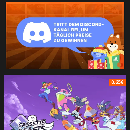
0.65€