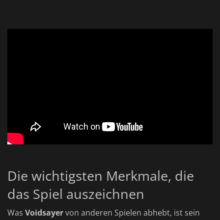
Die wichtigsten Merkmale, die
das Spiel auszeichnen
Was
Voidsayer
von anderen Spielen abhebt, ist sein