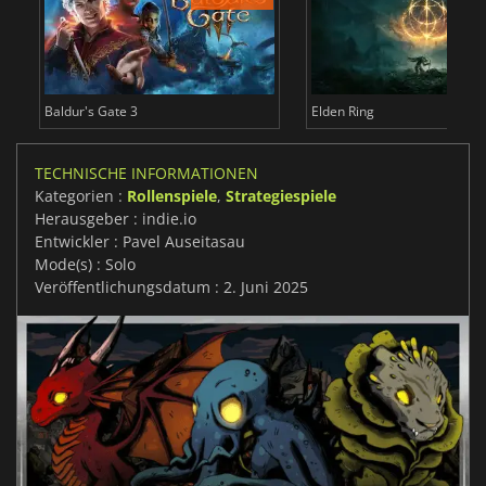
Baldur's Gate 3
Elden Ring
TECHNISCHE INFORMATIONEN
Kategorien :
Rollenspiele
,
Strategiespiele
Herausgeber : indie.io
Entwickler : Pavel Auseitasau
Mode(s) : Solo
Veröffentlichungsdatum : 2. Juni 2025