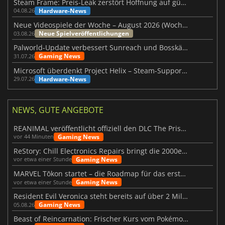
Steam Frame: Preis-Leak zerstört Hoffnung auf günstiges VR-Headset
Hardware-News
04.08.26
Neue Videospiele der Woche – August 2026 (Woche 32)
Neue Spielveröffentlichungen
03.08.26
Palworld-Update verbessert Sunreach und Bosskämpfe deutlich
Gaming News
31.07.26
Microsoft überdenkt Project Helix – Steam-Support gefährdet
Hardware-News
29.07.26
NEWS, GUTE ANGEBOTE
REANIMAL veröffentlicht offiziell den DLC The Prisoner
Gaming News
vor 44 Minuten
ReStory: Chill Electronics Repairs bringt die 2000er zurück
Gaming News
vor etwa einer Stunde
MARVEL Tōkon startet – die Roadmap für das erste Jahr wurde vorgestellt
Gaming News
vor etwa einer Stunde
Resident Evil Veronica steht bereits auf über 2 Millionen Wunschlisten
Gaming News
05.08.26
Beast of Reincarnation: Frischer Kurs vom Pokémon-Studio