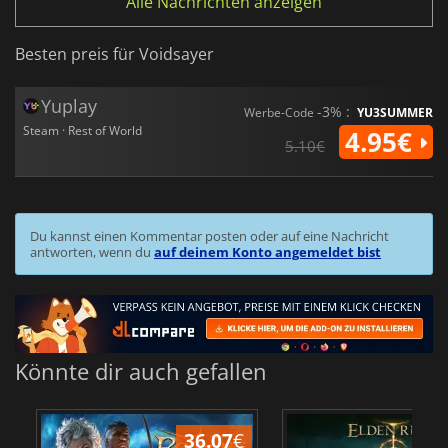
Alle Nachrichten anzeigen
Besten preis für Voidsayer
Yuplay
-3% :
Werbe-Code
YU3SUMMER
Steam · Rest of World
4.95€
5.10€
Du kannst einen Kommentar posten oder auf eine Nachricht
antworten, wenn du
auf deinem Konto angemeldet bist
Könnte dir auch gefallen
36.07
€