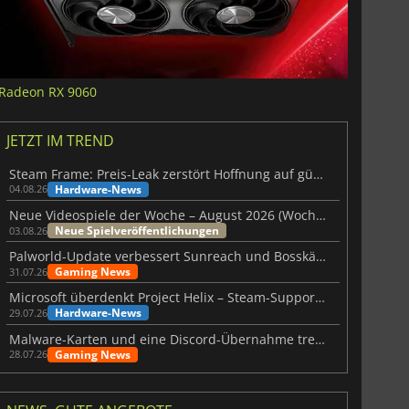
Radeon RX 9060
JETZT IM TREND
Steam Frame: Preis-Leak zerstört Hoffnung auf günstiges VR-Headset
Hardware-News
04.08.26
Neue Videospiele der Woche – August 2026 (Woche 32)
Neue Spielveröffentlichungen
03.08.26
Palworld-Update verbessert Sunreach und Bosskämpfe deutlich
Gaming News
31.07.26
Microsoft überdenkt Project Helix – Steam-Support gefährdet
Hardware-News
29.07.26
Malware-Karten und eine Discord-Übernahme treffen Meccha Chameleon
Gaming News
28.07.26