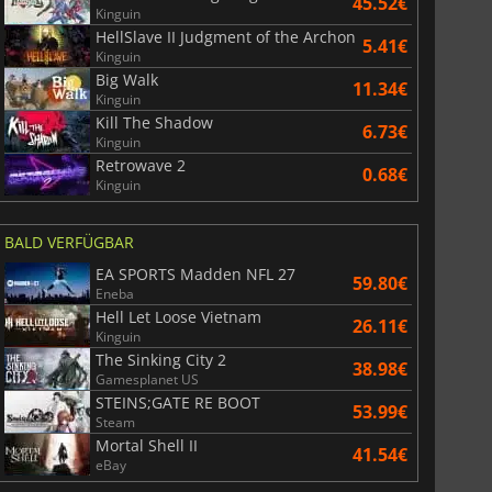
45.52€
Kinguin
HellSlave II Judgment of the Archon
5.41€
Kinguin
Big Walk
11.34€
Kinguin
Kill The Shadow
6.73€
Kinguin
Retrowave 2
0.68€
Kinguin
BALD VERFÜGBAR
EA SPORTS Madden NFL 27
59.80€
Eneba
Hell Let Loose Vietnam
26.11€
Kinguin
The Sinking City 2
38.98€
Gamesplanet US
STEINS;GATE RE BOOT
53.99€
Steam
Mortal Shell II
41.54€
eBay