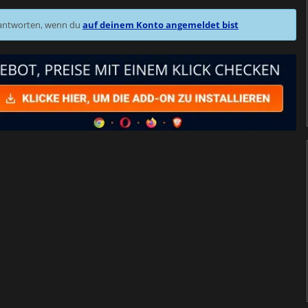
 antworten, wenn du
auf deinem Konto angemeldet bist