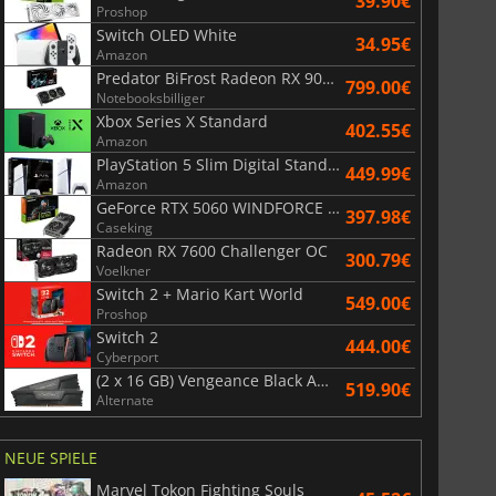
39.90€
Proshop
Switch OLED White
34.95€
Amazon
Predator BiFrost Radeon RX 9070 XT OC 16 Go
799.00€
Notebooksbilliger
Xbox Series X Standard
402.55€
Amazon
PlayStation 5 Slim Digital Standard
449.99€
Amazon
GeForce RTX 5060 WINDFORCE OC 8G
397.98€
Caseking
Radeon RX 7600 Challenger OC
300.79€
Voelkner
Switch 2 + Mario Kart World
549.00€
Proshop
Switch 2
444.00€
Cyberport
(2 x 16 GB) Vengeance Black AMD Expo 6000 MHz - CAS 30
519.90€
Alternate
NEUE SPIELE
Marvel Tokon Fighting Souls