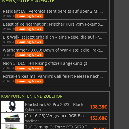
NEWS, GUTE ANGEBOTE
Resident Evil Veronica steht bereits auf über 2 Millionen Wunschlisten
Gaming News
05.08.26
Beast of Reincarnation: Frischer Kurs vom Pokémon-Studio
Gaming News
05.08.26
Big Walk ist jetzt erhältlich – eine Reise, die auf Freundschaft basiert
Gaming News
05.08.26
Warhammer 40.000: Dawn of War 4 stellt die Fraktion der Necrons vor
Gaming News
30.07.26
Nioh 3: DLC Hell Rising offiziell angekündigt
Gaming News
28.07.26
Forsaken Realms: Vahrin’s Call feiert Release nach 10 Jahren
Gaming News
28.07.26
KOMPONENTEN UND ZUBEHÖR
Blackshark V2 Pro 2023 - Black
138.38€
Cyberport
(2 x 16 GB) Vengeance RGB Black AMD Expo 6000 MHz - CAS 30
153.68€
Voelkner
TUF Gaming GeForce RTX 5070 Ti OC White Edition 16GB