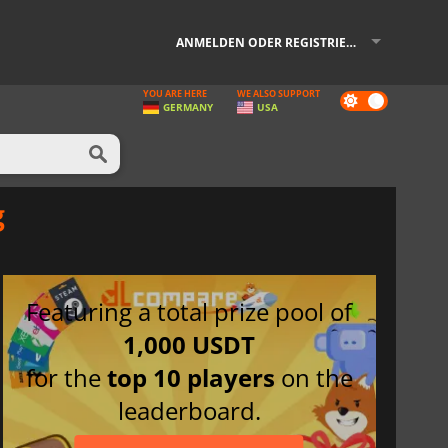
ANMELDEN ODER REGISTRIEREN
YOU ARE HERE
WE ALSO SUPPORT
Dark
GERMANY
USA
mode
g
Featuring a total prize pool of
1,000 USDT
for the
top 10 players
on the
leaderboard.