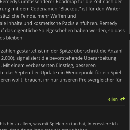
in Remedys umfassenderer Roadmap für die Zeit nach der
erung mit dem Codenamen "Blackout" ist für den Winter
usätzliche Feinde, mehr Waffen und
le Inhalte und kosmetische Packs einführen. Remedy
auf das eigentliche Spielgeschehen haben werden, so dass
os bleiben.
ahlen gestartet ist (in der Spitze überschritt die Anzahl
 2.000), signalisiert die bevorstehende Überarbeitung
 Mit einem verbesserten Einstieg, besseren
e das September-Update ein Wendepunkt für ein Spiel
ieren wollt, braucht ihr nur unseren Preisvergleicher für
Teilen
s hin zu allem, was mit Spielen zu tun hat, interessiere ich