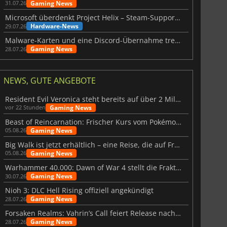
Gaming News
31.07.26
Microsoft überdenkt Project Helix – Steam-Support gefährdet
Hardware-News
29.07.26
Malware-Karten und eine Discord-Übernahme treffen Meccha Chameleon
Gaming News
28.07.26
NEWS, GUTE ANGEBOTE
Resident Evil Veronica steht bereits auf über 2 Millionen Wunschlisten
Gaming News
vor 22 Stunden
Beast of Reincarnation: Frischer Kurs vom Pokémon-Studio
Gaming News
05.08.26
Big Walk ist jetzt erhältlich – eine Reise, die auf Freundschaft basiert
Gaming News
05.08.26
Warhammer 40.000: Dawn of War 4 stellt die Fraktion der Necrons vor
Gaming News
30.07.26
Nioh 3: DLC Hell Rising offiziell angekündigt
Gaming News
28.07.26
Forsaken Realms: Vahrin’s Call feiert Release nach 10 Jahren
Gaming News
28.07.26