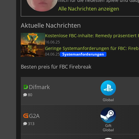
mich für die neuesten Spiele und Ga
Alle Nachrichten anzeigen
Aktuelle Nachrichten
Kostenlose FBC-Inhalte: Remedy präsentiert 
16.06.25
Geringe Systemanforderungen für FBC: Firebr
04.06.25
Systemanforderungen
Besten preis für FBC Firebreak
Difmark
80
Global
G2A
313
Gift
Global