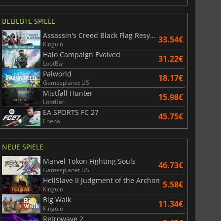
BELIEBTE SPIELE
Assassin's Creed Black Flag Resynced
33.54€
Kinguin
Halo Campaign Evolved
31.22€
LootBar
Palworld
18.17€
Gamesplanet US
Mistfall Hunter
15.98€
LootBar
EA SPORTS FC 27
45.75€
Eneba
NEUE SPIELE
Marvel Tokon Fighting Souls
46.73€
Gamesplanet US
HellSlave II Judgment of the Archon
5.58€
Kinguin
Big Walk
11.34€
Kinguin
Retrowave 2