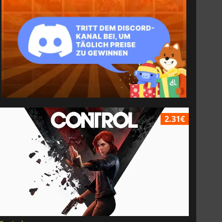
2.31€