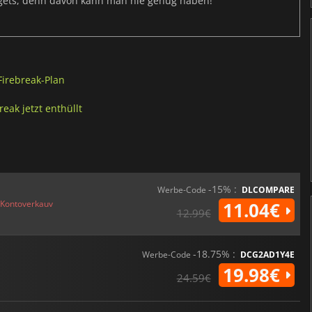
dgets, denn davon kann man nie genug haben!
Firebreak-Plan
eak jetzt enthüllt
-15% :
Werbe-Code
DLCOMPARE
Kontoverkauv
11.04€
12.99€
-18.75% :
Werbe-Code
DCG2AD1Y4E
19.98€
24.59€