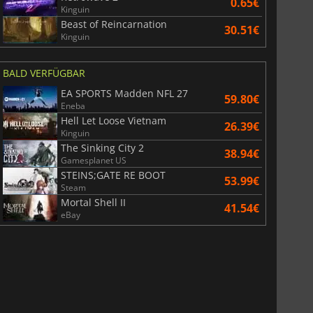
0.65€
Kinguin
Beast of Reincarnation
30.51€
Kinguin
BALD VERFÜGBAR
EA SPORTS Madden NFL 27
59.80€
Eneba
Hell Let Loose Vietnam
26.39€
Kinguin
The Sinking City 2
38.94€
Gamesplanet US
STEINS;GATE RE BOOT
53.99€
Steam
Mortal Shell II
41.54€
eBay
6.76
€
15.48
€