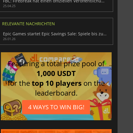
FBC: Firebreak hat einen offiziellen Veröffentlichungstermin
25.04.25
RELEVANTE NACHRICHTEN
Epic Games startet Epic Savings Sale: Spiele bis zu 95 % günstiger
26.01.26
Featuring a total prize pool of
1,000 USDT
for the
top 10 players
on the
leaderboard.
4 WAYS TO WIN BIG!