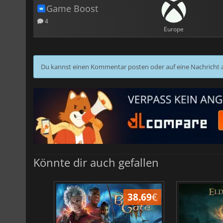
Game Boost
4
Europe
Du kannst einen Kommentar posten oder auf eine Nachricht
Könnte dir auch gefallen
50.00
€
38.69
€