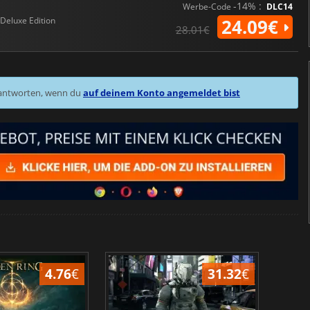
-14% :
Werbe-Code
DLC14
Deluxe Edition
24.09€
28.01€
 antworten, wenn du
auf deinem Konto angemeldet bist
4.76
€
31.32
€