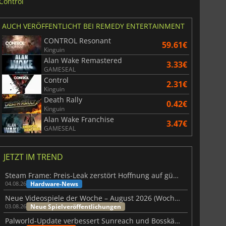
Control
AUCH VERÖFFENTLICHT BEI REMEDY ENTERTAINMENT
CONTROL Resonant
59.61€
Kinguin
Alan Wake Remastered
3.33€
GAMESEAL
Control
2.31€
Kinguin
Death Rally
0.42€
Kinguin
Alan Wake Franchise
3.47€
GAMESEAL
JETZT IM TREND
Steam Frame: Preis-Leak zerstört Hoffnung auf günstiges VR-Headset
Hardware-News
04.08.26
Neue Videospiele der Woche – August 2026 (Woche 32)
Neue Spielveröffentlichungen
03.08.26
Palworld-Update verbessert Sunreach und Bosskämpfe deutlich