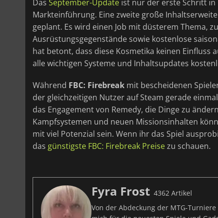
Das
September-Update
ist nur der erste Schritt 
Markteinführung. Eine zweite große Inhaltserweit
geplant. Es wird einen Job mit düsterem Thema, z
Ausrüstungsgegenstände sowie kostenlose saisona
hat betont, dass diese Kosmetika keinen Einfluss 
alle wichtigen Systeme und Inhaltsupdates kostenl
Während
FBC: Firebreak
mit bescheidenen Spielerz
der gleichzeitigen Nutzer auf Steam gerade einmal
das Engagement von Remedy, die Dinge zu ändern.
Kampfsystemen und neuen Missionsinhalten könnt
mit viel Potenzial sein. Wenn ihr das Spiel ausprob
das
günstigste FBC: Firebreak Preise
zu schauen.
Fyra Frost
4362 Artikel
Von der Abdeckung der MTG-Turniere bi