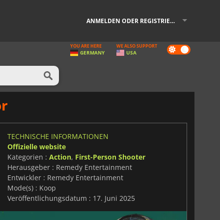
ANMELDEN ODER REGISTRIEREN
YOU ARE HERE
WE ALSO SUPPORT
Dark
GERMANY
USA
mode
or
TECHNISCHE INFORMATIONEN
Offizielle website
Kategorien :
Action
,
First-Person Shooter
Herausgeber : Remedy Entertainment
Entwickler : Remedy Entertainment
Mode(s) : Koop
Veröffentlichungsdatum : 17. Juni 2025