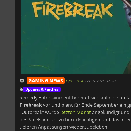
GAMING NEWS
Fyra Frost
-
21.07.2025, 14:30
Updates & Patches
Remedy Entertainment bereitet sich auf eine umf
Firebreak
vor und plant für Ende September ein 
"Outbreak" wurde
letzten Monat
angekündigt und z
des Spiels im Juni zu berücksichtigen und das Int
tieferen Anpassungen wiederzubeleben.