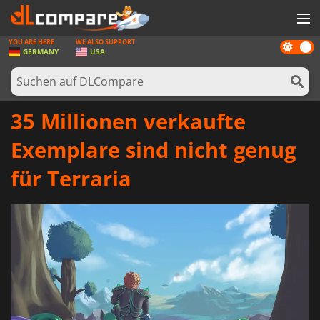
YOU ARE HERE
WE ALSO SUPPORT
Dark
SPIELE
GERMANY
USA
mode
SPIEL KARTEN
SOFTWARE
35 Millionen verkaufte
REWARDS
Exemplare sind nicht genug
HARDWARE
für Terraria
NACHRICHTEN
ANMELDEN ODER REGISTRIEREN