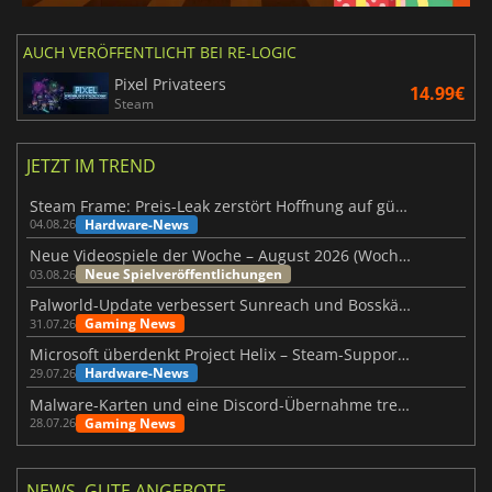
AUCH VERÖFFENTLICHT BEI RE-LOGIC
Pixel Privateers
14.99€
Steam
JETZT IM TREND
Steam Frame: Preis-Leak zerstört Hoffnung auf günstiges VR-Headset
Hardware-News
04.08.26
Neue Videospiele der Woche – August 2026 (Woche 32)
Neue Spielveröffentlichungen
03.08.26
Palworld-Update verbessert Sunreach und Bosskämpfe deutlich
Gaming News
31.07.26
Microsoft überdenkt Project Helix – Steam-Support gefährdet
Hardware-News
29.07.26
Malware-Karten und eine Discord-Übernahme treffen Meccha Chameleon
Gaming News
28.07.26
NEWS, GUTE ANGEBOTE