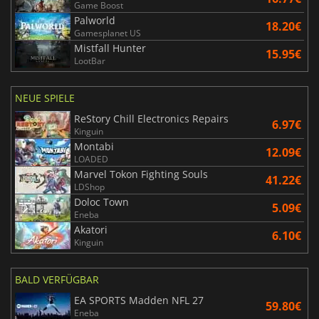
Game Boost
Palworld
18.20€
Gamesplanet US
Mistfall Hunter
15.95€
LootBar
NEUE SPIELE
ReStory Chill Electronics Repairs
6.97€
Kinguin
Montabi
12.09€
LOADED
Marvel Tokon Fighting Souls
41.22€
LDShop
Doloc Town
5.09€
Eneba
Akatori
6.10€
Kinguin
BALD VERFÜGBAR
EA SPORTS Madden NFL 27
59.80€
Eneba