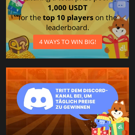
1,000 USDT
for the
top 10 players
on the
leaderboard.
4 WAYS TO WIN BIG!