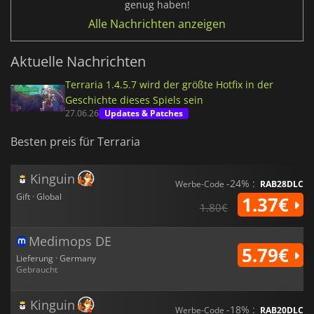
genug haben!
Alle Nachrichten anzeigen
Aktuelle Nachrichten
Terraria 1.4.5.7 wird der größte Hotfix in der
Geschichte dieses Spiels sein
27.06.26
Updates & Patches
Besten preis für Terraria
Kinguin
-24% :
Werbe-Code
RAB28DLC
Gift · Global
1.37€
1.80€
Medimops DE
5.79€
Lieferung · Germany
Gebraucht
Kinguin
-18% :
Werbe-Code
RAB20DLC