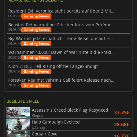
Resident Evil Veronica steht bereits auf über 2 Millionen Wunschlisten
Gaming News
05.08.26
Beast of Reincarnation: Frischer Kurs vom Pokémon-Studio
Gaming News
05.08.26
Big Walk ist jetzt erhältlich – eine Reise, die auf Freundschaft basiert
Gaming News
05.08.26
Warhammer 40.000: Dawn of War 4 stellt die Fraktion der Necrons vor
Gaming News
30.07.26
Nioh 3: DLC Hell Rising offiziell angekündigt
Gaming News
28.07.26
Forsaken Realms: Vahrin’s Call feiert Release nach 10 Jahren
Gaming News
28.07.26
BELIEBTE SPIELE
Assassin's Creed Black Flag Resynced
37.75€
Kinguin
Halo Campaign Evolved
28.68€
LDShop
Corsair Cove
16.77€