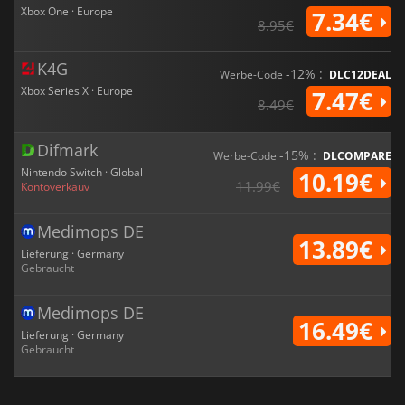
Xbox One · Europe
7.34€
8.95€
K4G
-12% :
Werbe-Code
DLC12DEAL
Xbox Series X · Europe
7.47€
8.49€
Difmark
-15% :
Werbe-Code
DLCOMPARE
Nintendo Switch · Global
10.19€
11.99€
Kontoverkauv
Medimops DE
13.89€
Lieferung · Germany
Gebraucht
Medimops DE
16.49€
Lieferung · Germany
Gebraucht