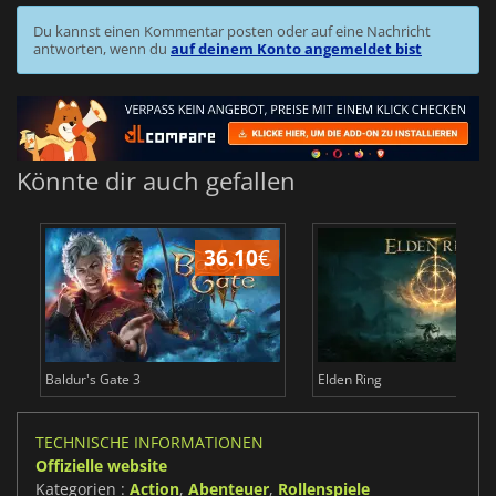
Du kannst einen Kommentar posten oder auf eine Nachricht
antworten, wenn du
auf deinem Konto angemeldet bist
Könnte dir auch gefallen
36.10
€
Baldur's Gate 3
Elden Ring
TECHNISCHE INFORMATIONEN
Offizielle website
Kategorien :
Action
,
Abenteuer
,
Rollenspiele