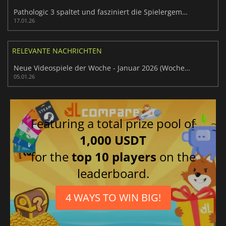
Pathologic 3 spaltet und fasziniert die Spielergemeinschaft
17.01.26
RELEVANTE NACHRICHTEN
Neue Videospiele der Woche - Januar 2026 (Woche 2)
05.01.26
Featuring a total prize pool of
1,000 USDT
for the
top 10 players
on the
leaderboard.
4 WAYS TO WIN BIG!