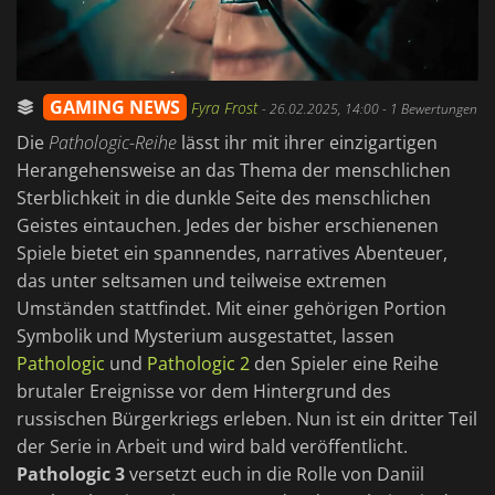
GAMING NEWS
Fyra Frost
-
26.02.2025, 14:00
- 1 Bewertungen
Die
Pathologic-Reihe
lässt ihr mit ihrer einzigartigen
Herangehensweise an das Thema der menschlichen
Sterblichkeit in die dunkle Seite des menschlichen
Geistes eintauchen. Jedes der bisher erschienenen
Spiele bietet ein spannendes, narratives Abenteuer,
das unter seltsamen und teilweise extremen
Umständen stattfindet. Mit einer gehörigen Portion
Symbolik und Mysterium ausgestattet, lassen
Pathologic
und
Pathologic 2
den Spieler eine Reihe
brutaler Ereignisse vor dem Hintergrund des
russischen Bürgerkriegs erleben. Nun ist ein dritter Teil
der Serie in Arbeit und wird bald veröffentlicht.
Pathologic 3
versetzt euch in die Rolle von Daniil