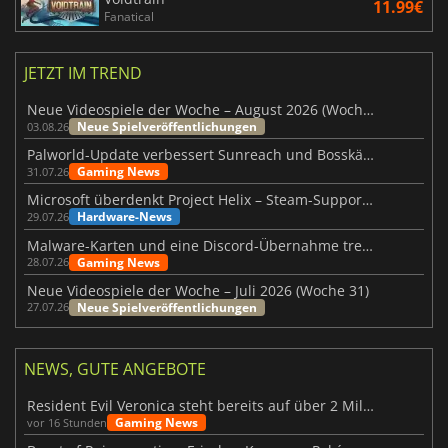
11.99€
Fanatical
JETZT IM TREND
Neue Videospiele der Woche – August 2026 (Woche 32)
Neue Spielveröffentlichungen
03.08.26
Palworld-Update verbessert Sunreach und Bosskämpfe deutlich
Gaming News
31.07.26
Microsoft überdenkt Project Helix – Steam-Support gefährdet
Hardware-News
29.07.26
Malware-Karten und eine Discord-Übernahme treffen Meccha Chameleon
Gaming News
28.07.26
Neue Videospiele der Woche – Juli 2026 (Woche 31)
Neue Spielveröffentlichungen
27.07.26
NEWS, GUTE ANGEBOTE
Resident Evil Veronica steht bereits auf über 2 Millionen Wunschlisten
Gaming News
vor 16 Stunden