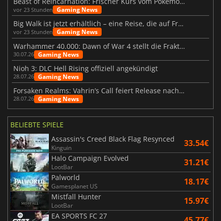
Beast of Reincarnation: Frischer Kurs vom Pokémon-Studio
Gaming News
vor 23 Stunden
Big Walk ist jetzt erhältlich – eine Reise, die auf Freundschaft basiert
Gaming News
vor 23 Stunden
Warhammer 40.000: Dawn of War 4 stellt die Fraktion der Necrons vor
Gaming News
30.07.26
Nioh 3: DLC Hell Rising offiziell angekündigt
Gaming News
28.07.26
Forsaken Realms: Vahrin’s Call feiert Release nach 10 Jahren
Gaming News
28.07.26
BELIEBTE SPIELE
Assassin's Creed Black Flag Resynced
33.54€
Kinguin
Halo Campaign Evolved
31.21€
LootBar
Palworld
18.17€
Gamesplanet US
Mistfall Hunter
15.97€
LootBar
EA SPORTS FC 27
45.77€