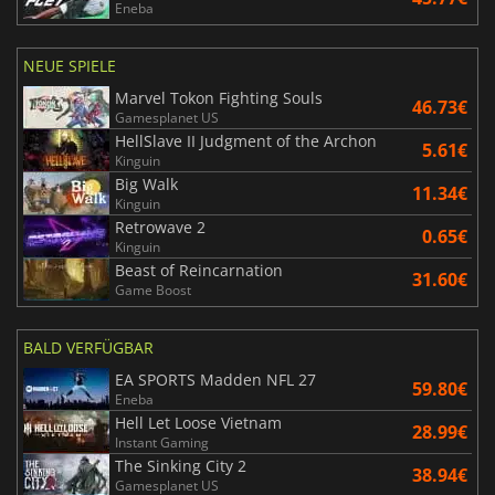
Eneba
NEUE SPIELE
Marvel Tokon Fighting Souls
46.73€
Gamesplanet US
HellSlave II Judgment of the Archon
5.61€
Kinguin
Big Walk
11.34€
Kinguin
Retrowave 2
0.65€
Kinguin
Beast of Reincarnation
31.60€
Game Boost
BALD VERFÜGBAR
EA SPORTS Madden NFL 27
59.80€
Eneba
Hell Let Loose Vietnam
28.99€
Instant Gaming
The Sinking City 2
38.94€
Gamesplanet US