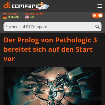
YOU ARE HERE
WE ALSO SUPPORT
Dark
SPIELE
GERMANY
USA
mode
SPIEL KARTEN
SOFTWARE
Der Prolog von Pathologic 3
REWARDS
bereitet sich auf den Start
HARDWARE
vor
NACHRICHTEN
ANMELDEN ODER REGISTRIEREN