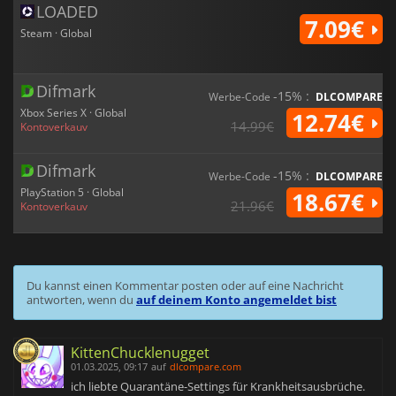
LOADED
7.09€
Steam · Global
Difmark
-15% :
Werbe-Code
DLCOMPARE
Xbox Series X · Global
12.74€
14.99€
Kontoverkauv
Difmark
-15% :
Werbe-Code
DLCOMPARE
PlayStation 5 · Global
18.67€
21.96€
Kontoverkauv
Du kannst einen Kommentar posten oder auf eine Nachricht
antworten, wenn du
auf deinem Konto angemeldet bist
KittenChucklenugget
01.03.2025, 09:17
auf
dlcompare.com
ich liebte Quarantäne-Settings für Krankheitsausbrüche.