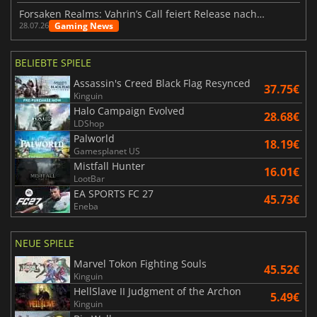
Forsaken Realms: Vahrin’s Call feiert Release nach 10 Jahren
Gaming News
28.07.26
BELIEBTE SPIELE
Assassin's Creed Black Flag Resynced
37.75€
Kinguin
Halo Campaign Evolved
28.68€
LDShop
Palworld
18.19€
Gamesplanet US
Mistfall Hunter
16.01€
LootBar
EA SPORTS FC 27
45.73€
Eneba
NEUE SPIELE
Marvel Tokon Fighting Souls
45.52€
Kinguin
HellSlave II Judgment of the Archon
5.49€
Kinguin