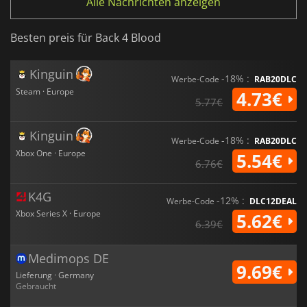
Alle Nachrichten anzeigen
Besten preis für Back 4 Blood
Kinguin
-18% :
Werbe-Code
RAB20DLC
Steam · Europe
4.73€
5.77€
Kinguin
-18% :
Werbe-Code
RAB20DLC
Xbox One · Europe
5.54€
6.76€
K4G
-12% :
Werbe-Code
DLC12DEAL
Xbox Series X · Europe
5.62€
6.39€
Medimops DE
9.69€
Lieferung · Germany
Gebraucht