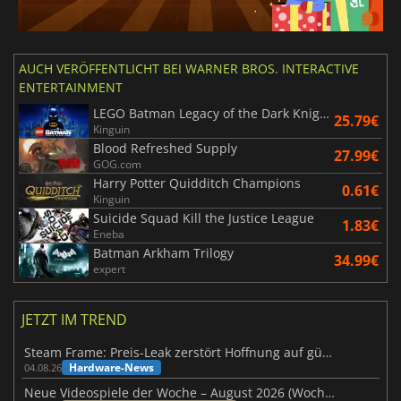
AUCH VERÖFFENTLICHT BEI WARNER BROS. INTERACTIVE
ENTERTAINMENT
LEGO Batman Legacy of the Dark Knight
25.79€
Kinguin
Blood Refreshed Supply
27.99€
GOG.com
Harry Potter Quidditch Champions
0.61€
Kinguin
Suicide Squad Kill the Justice League
1.83€
Eneba
Batman Arkham Trilogy
34.99€
expert
JETZT IM TREND
Steam Frame: Preis-Leak zerstört Hoffnung auf günstiges VR-Headset
Hardware-News
04.08.26
Neue Videospiele der Woche – August 2026 (Woche 32)