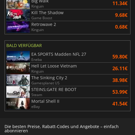
Big Walk
11.34€
Kinguin
Kill The Shadow
9.68€
Game Boost
Retrowave 2
0.68€
Kinguin
BALD VERFÜGBAR
EA SPORTS Madden NFL 27
59.80€
Eneba
Hell Let Loose Vietnam
26.11€
Kinguin
The Sinking City 2
38.98€
Gamesplanet US
STEINS;GATE RE BOOT
53.99€
Steam
Mortal Shell II
41.54€
eBay
Die besten Preise, Rabatt-Codes und Angebote – einfach
abonnieren