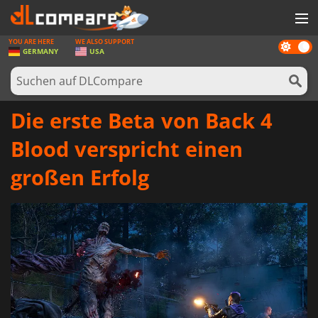
YOU ARE HERE
WE ALSO SUPPORT
Dark
SPIELE
GERMANY
USA
mode
SPIEL KARTEN
SOFTWARE
Die erste Beta von Back 4
REWARDS
Blood verspricht einen
HARDWARE
großen Erfolg
NACHRICHTEN
ANMELDEN ODER REGISTRIEREN