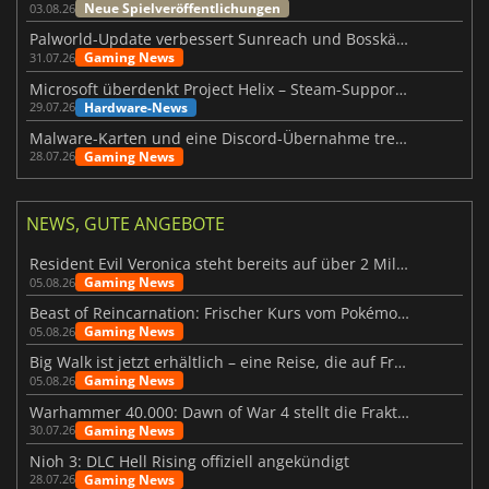
Neue Spielveröffentlichungen
03.08.26
Palworld-Update verbessert Sunreach und Bosskämpfe deutlich
Gaming News
31.07.26
Microsoft überdenkt Project Helix – Steam-Support gefährdet
Hardware-News
29.07.26
Malware-Karten und eine Discord-Übernahme treffen Meccha Chameleon
Gaming News
28.07.26
NEWS, GUTE ANGEBOTE
Resident Evil Veronica steht bereits auf über 2 Millionen Wunschlisten
Gaming News
05.08.26
Beast of Reincarnation: Frischer Kurs vom Pokémon-Studio
Gaming News
05.08.26
Big Walk ist jetzt erhältlich – eine Reise, die auf Freundschaft basiert
Gaming News
05.08.26
Warhammer 40.000: Dawn of War 4 stellt die Fraktion der Necrons vor
Gaming News
30.07.26
Nioh 3: DLC Hell Rising offiziell angekündigt
Gaming News
28.07.26