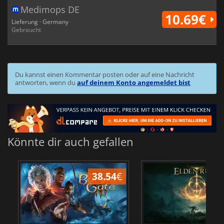
Medimops DE
10.69€
Lieferung · Germany
Gebraucht
Du kannst einen Kommentar posten oder auf eine Nachricht
antworten, wenn du
auf deinem Konto angemeldet bist
Könnte dir auch gefallen
38.54
€