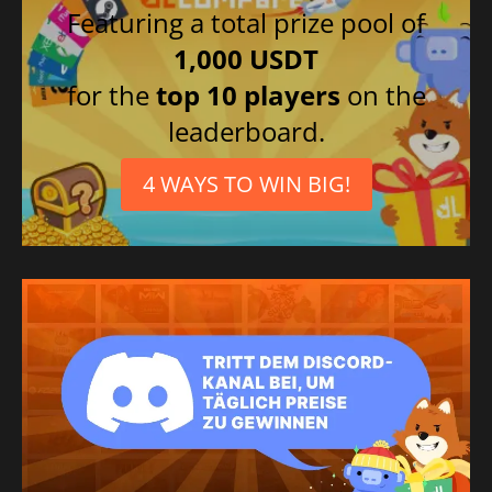
Featuring a total prize pool of
1,000 USDT
for the
top 10 players
on the
leaderboard.
4 WAYS TO WIN BIG!