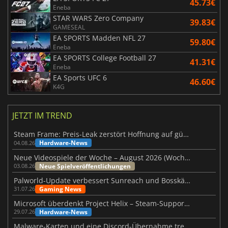
45.73€
Eneba
STAR WARS Zero Company
39.83€
GAMESEAL
EA SPORTS Madden NFL 27
59.80€
Eneba
EA SPORTS College Football 27
41.31€
Eneba
EA Sports UFC 6
46.60€
K4G
JETZT IM TREND
Steam Frame: Preis-Leak zerstört Hoffnung auf günstiges VR-Headset
Hardware-News
04.08.26
Neue Videospiele der Woche – August 2026 (Woche 32)
Neue Spielveröffentlichungen
03.08.26
Palworld-Update verbessert Sunreach und Bosskämpfe deutlich
Gaming News
31.07.26
Microsoft überdenkt Project Helix – Steam-Support gefährdet
Hardware-News
29.07.26
Malware-Karten und eine Discord-Übernahme treffen Meccha Chameleon