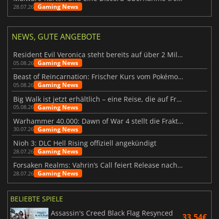
Gaming News
28.07.26
NEWS, GUTE ANGEBOTE
Resident Evil Veronica steht bereits auf über 2 Millionen Wunschlisten
Gaming News
05.08.26
Beast of Reincarnation: Frischer Kurs vom Pokémon-Studio
Gaming News
05.08.26
Big Walk ist jetzt erhältlich – eine Reise, die auf Freundschaft basiert
Gaming News
05.08.26
Warhammer 40.000: Dawn of War 4 stellt die Fraktion der Necrons vor
Gaming News
30.07.26
Nioh 3: DLC Hell Rising offiziell angekündigt
Gaming News
28.07.26
Forsaken Realms: Vahrin’s Call feiert Release nach 10 Jahren
Gaming News
28.07.26
BELIEBTE SPIELE
Assassin's Creed Black Flag Resynced
33.54€