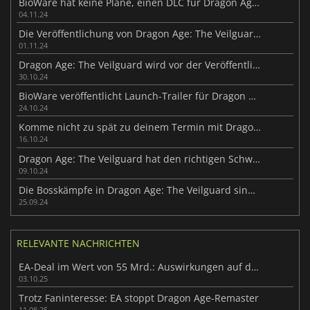
BioWare hat keine Pläne, einen DLC für Dragon Age: The Veilguard zu veröffentlichen
04.11.24
Die Veröffentlichung von Dragon Age: The Veilguard in Zahlen
01.11.24
Dragon Age: The Veilguard wird vor der Veröffentlichung kontrovers diskutiert
30.10.24
BioWare veröffentlicht Launch-Trailer für Dragon Age: The Veilguard
24.10.24
Komme nicht zu spät zu deinem Termin mit Dragon Age: The Veilguard
16.10.24
Dragon Age: The Veilguard hat den richtigen Schwierigkeitsgrad für dich
09.10.24
Die Bosskämpfe in Dragon Age: The Veilguard sind spektakulär
25.09.24
RELEVANTE NACHRICHTEN
EA-Deal im Wert von 55 Mrd.: Auswirkungen auf die Spieleindustrie
03.10.25
Trotz Faninteresse: EA stoppt Dragon Age-Remaster
11.08.25