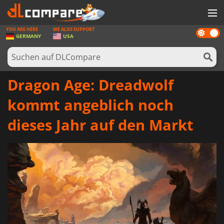
YOU ARE HERE
WE ALSO SUPPORT
Dark
SPIELE
GERMANY
USA
mode
SPIEL KARTEN
SOFTWARE
Dragon Age: Dreadwolf
REWARDS
kommt angeblich noch
HARDWARE
dieses Jahr auf den Markt
NACHRICHTEN
ANMELDEN ODER REGISTRIEREN