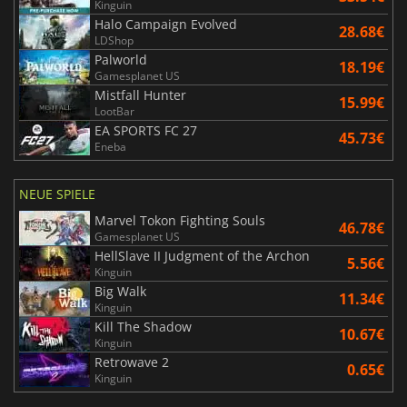
Kinguin
Halo Campaign Evolved
28.68€
LDShop
Palworld
18.19€
Gamesplanet US
Mistfall Hunter
15.99€
LootBar
EA SPORTS FC 27
45.73€
Eneba
NEUE SPIELE
Marvel Tokon Fighting Souls
46.78€
Gamesplanet US
HellSlave II Judgment of the Archon
5.56€
Kinguin
Big Walk
11.34€
Kinguin
Kill The Shadow
10.67€
Kinguin
Retrowave 2
0.65€
Kinguin