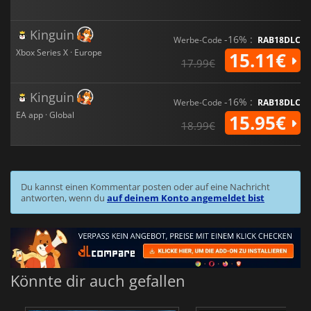
Kinguin
-16% :
Werbe-Code
RAB18DLC
Xbox Series X · Europe
15.11€
17.99€
Kinguin
-16% :
Werbe-Code
RAB18DLC
EA app · Global
15.95€
18.99€
Du kannst einen Kommentar posten oder auf eine Nachricht
antworten, wenn du
auf deinem Konto angemeldet bist
Könnte dir auch gefallen