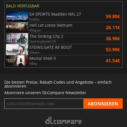
BALD VERFÜGBAR
EA SPORTS Madden NFL 27
59.80€
Eneba
Hell Let Loose Vietnam
26.11€
Kinguin
The Sinking City 2
38.98€
Gamesplanet US
STEINS;GATE RE BOOT
53.99€
Steam
Mortal Shell II
41.54€
eBay
Die besten Preise, Rabatt-Codes und Angebote – einfach
abonnieren
Abonniere unseren DLCompare Newsletter