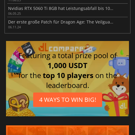
Nvidias RTX 5060 Ti 8GB hat Leistungsabfall bis 10 % mit PCIe 4.0
06.05.25
Der erste große Patch für Dragon Age: The Veilguard ist auf dem Weg
06.11.24
Featuring a total prize pool of
1,000 USDT
for the
top 10 players
on the
leaderboard.
4 WAYS TO WIN BIG!