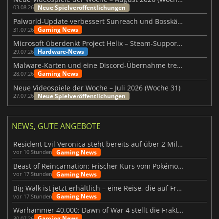
Neue Spielveröffentlichungen
03.08.26
Palworld-Update verbessert Sunreach und Bosskämpfe deutlich
Gaming News
31.07.26
Microsoft überdenkt Project Helix – Steam-Support gefährdet
Hardware-News
29.07.26
Malware-Karten und eine Discord-Übernahme treffen Meccha Chameleon
Gaming News
28.07.26
Neue Videospiele der Woche – Juli 2026 (Woche 31)
Neue Spielveröffentlichungen
27.07.26
NEWS, GUTE ANGEBOTE
Resident Evil Veronica steht bereits auf über 2 Millionen Wunschlisten
Gaming News
vor 10 Stunden
Beast of Reincarnation: Frischer Kurs vom Pokémon-Studio
Gaming News
vor 17 Stunden
Big Walk ist jetzt erhältlich – eine Reise, die auf Freundschaft basiert
Gaming News
vor 17 Stunden
Warhammer 40.000: Dawn of War 4 stellt die Fraktion der Necrons vor
Gaming News
30.07.26