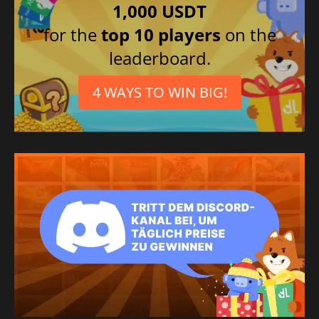
1,000 USDT
for the
top 10 players
on the
leaderboard.
4 WAYS TO WIN BIG!