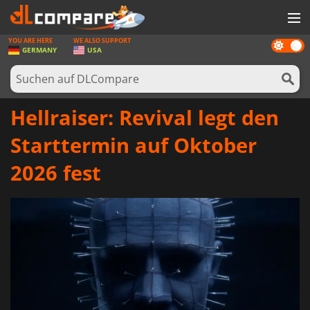
YOU ARE HERE
WE ALSO SUPPORT
Dark
SPIELE
GERMANY
USA
mode
SPIEL KARTEN
SOFTWARE
Hellraiser: Revival legt den
REWARDS
Starttermin auf Oktober
HARDWARE
2026 fest
NACHRICHTEN
ANMELDEN ODER REGISTRIEREN