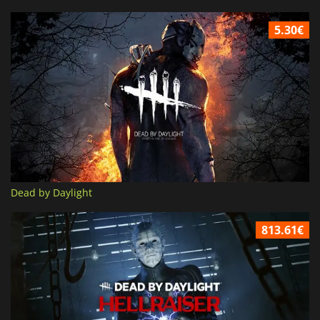
5.30€
Dead by Daylight
813.61€