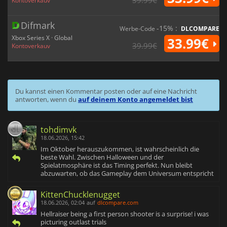
39.99€
Kontoverkauv
Difmark
-15% :
Werbe-Code
DLCOMPARE
Xbox Series X · Global
33.99€
39.99€
Kontoverkauv
Du kannst einen Kommentar posten oder auf eine Nachricht
antworten, wenn du
auf deinem Konto angemeldet bist
tohdimvk
18.06.2026, 15:42
Im Oktober herauszukommen, ist wahrscheinlich die
beste Wahl. Zwischen Halloween und der
Spielatmosphäre ist das Timing perfekt. Nun bleibt
abzuwarten, ob das Gameplay dem Universum entspricht
KittenChucklenugget
18.06.2026, 02:04
auf
dlcompare.com
Hellraiser being a first person shooter is a surprise! i was
picturing outlast trials