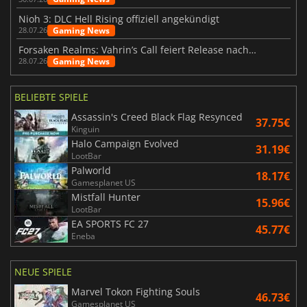
Nioh 3: DLC Hell Rising offiziell angekündigt
Gaming News
28.07.26
Forsaken Realms: Vahrin’s Call feiert Release nach 10 Jahren
Gaming News
28.07.26
BELIEBTE SPIELE
Assassin's Creed Black Flag Resynced
37.75€
Kinguin
Halo Campaign Evolved
31.19€
LootBar
Palworld
18.17€
Gamesplanet US
Mistfall Hunter
15.96€
LootBar
EA SPORTS FC 27
45.77€
Eneba
NEUE SPIELE
Marvel Tokon Fighting Souls
46.73€
Gamesplanet US