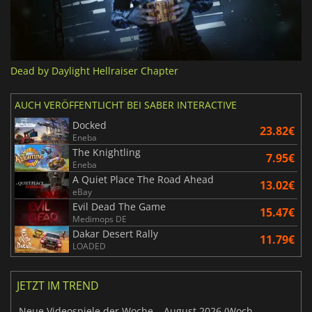
Dead by Daylight Hellraiser Chapter
AUCH VERÖFFENTLICHT BEI SABER INTERACTIVE
Docked
23.82€
Eneba
The Knightling
7.95€
Eneba
A Quiet Place The Road Ahead
13.02€
eBay
Evil Dead The Game
15.47€
Medimops DE
Dakar Desert Rally
11.79€
LOADED
JETZT IM TREND
Neue Videospiele der Woche – August 2026 (Woche 32)