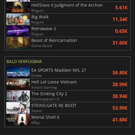
HellSlave II Judgment of the Archon
5.61€
Kinguin
Big Walk
11.34€
Kinguin
Retrowave 2
0.65€
Kinguin
Beast of Reincarnation
31.60€
Game Boost
BALD VERFÜGBAR
EA SPORTS Madden NFL 27
59.80€
Eneba
Hell Let Loose Vietnam
28.99€
Instant Gaming
The Sinking City 2
38.94€
Gamesplanet US
STEINS;GATE RE BOOT
53.99€
Steam
Mortal Shell II
41.68€
eBay