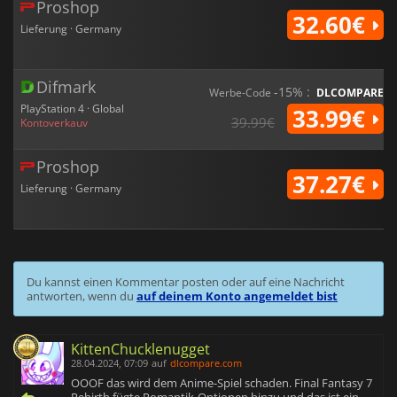
Proshop
32.60€
Lieferung · Germany
Difmark
-15% :
Werbe-Code
DLCOMPARE
PlayStation 4 · Global
33.99€
39.99€
Kontoverkauv
Proshop
37.27€
Lieferung · Germany
Du kannst einen Kommentar posten oder auf eine Nachricht
antworten, wenn du
auf deinem Konto angemeldet bist
KittenChucklenugget
28.04.2024, 07:09
auf
dlcompare.com
OOOF das wird dem Anime-Spiel schaden. Final Fantasy 7