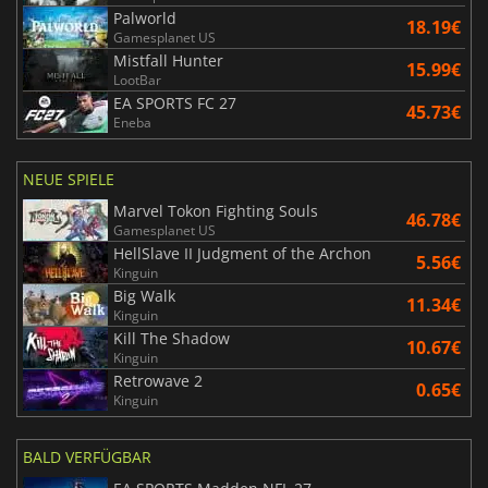
Palworld
18.19€
Gamesplanet US
Mistfall Hunter
15.99€
LootBar
EA SPORTS FC 27
45.73€
Eneba
NEUE SPIELE
Marvel Tokon Fighting Souls
46.78€
Gamesplanet US
HellSlave II Judgment of the Archon
5.56€
Kinguin
Big Walk
11.34€
Kinguin
Kill The Shadow
10.67€
Kinguin
Retrowave 2
0.65€
Kinguin
BALD VERFÜGBAR