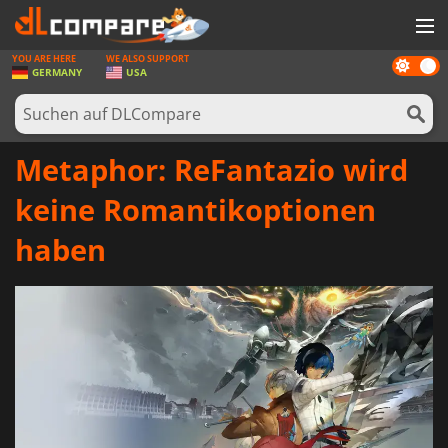
YOU ARE HERE
WE ALSO SUPPORT
Dark
SPIELE
GERMANY
USA
mode
SPIEL KARTEN
SOFTWARE
Metaphor: ReFantazio wird
REWARDS
keine Romantikoptionen
HARDWARE
haben
NACHRICHTEN
ANMELDEN ODER REGISTRIEREN