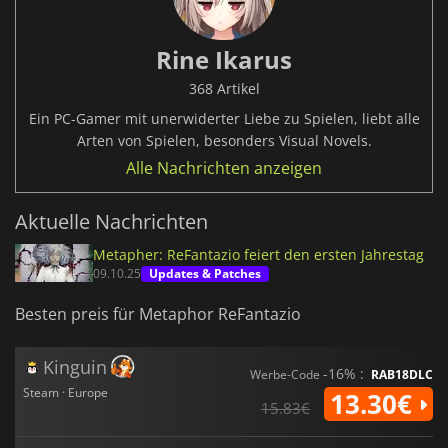
Rine Ikarus
368 Artikel
Ein PC-Gamer mit unerwiderter Liebe zu Spielen, liebt alle
Arten von Spielen, besonders Visual Novels.
Alle Nachrichten anzeigen
Aktuelle Nachrichten
Metapher: ReFantazio feiert den ersten Jahrestag
09.10.25
Updates & Patches
Besten preis für Metaphor ReFantazio
Kinguin
-16% :
Werbe-Code
RAB18DLC
Steam · Europe
13.30€
15.83€