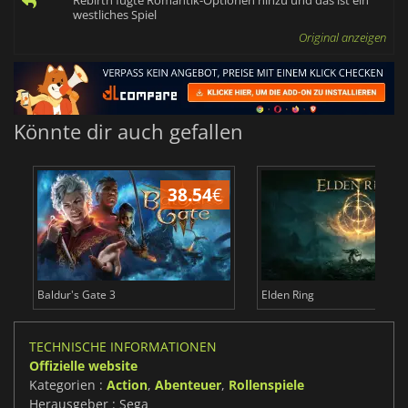
Rebirth fügte Romantik-Optionen hinzu und das ist ein
westliches Spiel
Original anzeigen
Könnte dir auch gefallen
38.54
€
Baldur's Gate 3
Elden Ring
TECHNISCHE INFORMATIONEN
Offizielle website
Kategorien :
Action
,
Abenteuer
,
Rollenspiele
Herausgeber : Sega