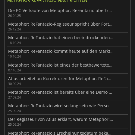
METAPHOR REFANTAZIO NACHRICHTEN
Die PC-Verkäufe von Metaphor: ReFantazio übertreffen die Erwartungen
26.04.25
Metapher: ReFantazio-Regisseur spricht über Fortsetzungen
26.12.24
Metaphor: ReFantazio hat einen beeindruckenden Start
18.10.24
Metaphor: ReFantazio kommt heute auf den Markt, verpasst nicht die Systemanforderungen für den PC
10.10.24
Metaphor: ReFantazio ist eines der bestbewerteten Spiele des Jahres 2024
07.10.24
Atlus arbeitet an Korrekturen für Metaphor: ReFantazio
30.09.24
Metaphor: ReFantazio ist bereits über eine Demo spielbar
27.09.24
Metaphor: ReFantazio wird so lang sein wie Persona 5
25.09.24
Der Regisseur von Atlus erklärt, warum Metaphor: ReFantazio keine Romantikoptionen bietet
25.06.24
Metaphor: ReFantazio's Erscheinungsdatum bekannt gegeben