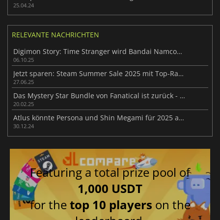
25.04.24
RELEVANTE NACHRICHTEN
Digimon Story: Time Stranger wird Bandai Namcos größter PC-JRPG-Launch
06.10.25
Jetzt sparen: Steam Summer Sale 2025 mit Top-Rabatten!
27.06.25
Das Mystery Star Bundle von Fanatical ist zurück - holt euch ein Überraschungsspiel für nur 1€!
20.02.25
Atlus könnte Persona und Shin Megami für 2025 ankündigen
30.12.24
Featuring a total prize pool of
1,000 USDT
for the
top 10 players
on the