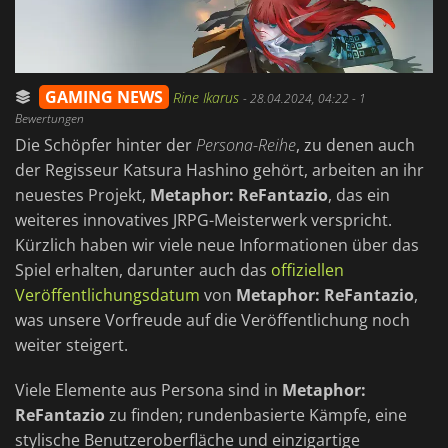
GAMING NEWS
Rine Ikarus
-
28.04.2024, 04:22
- 1
Bewertungen
Die Schöpfer hinter der
Persona-Reihe
, zu denen auch
der Regisseur Katsura Hashino gehört, arbeiten an ihr
neuestes Projekt,
Metaphor: ReFantazio
, das ein
weiteres innovatives JRPG-Meisterwerk verspricht.
Kürzlich haben wir viele neue Informationen über das
Spiel erhalten, darunter auch das
offiziellen
Veröffentlichungsdatum
von
Metaphor: ReFantazio
,
was unsere Vorfreude auf die Veröffentlichung noch
weiter steigert.
Viele Elemente aus Persona sind in
Metaphor:
ReFantazio
zu finden; rundenbasierte Kämpfe, eine
stylische Benutzeroberfläche und einzigartige