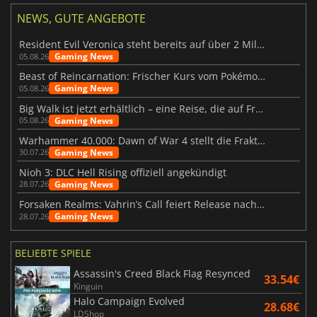
NEWS, GUTE ANGEBOTE
Resident Evil Veronica steht bereits auf über 2 Millionen Wunschlisten
Gaming News
05.08.26
Beast of Reincarnation: Frischer Kurs vom Pokémon-Studio
Gaming News
05.08.26
Big Walk ist jetzt erhältlich – eine Reise, die auf Freundschaft basiert
Gaming News
05.08.26
Warhammer 40.000: Dawn of War 4 stellt die Fraktion der Necrons vor
Gaming News
30.07.26
Nioh 3: DLC Hell Rising offiziell angekündigt
Gaming News
28.07.26
Forsaken Realms: Vahrin’s Call feiert Release nach 10 Jahren
Gaming News
28.07.26
BELIEBTE SPIELE
Assassin's Creed Black Flag Resynced
33.54€
Kinguin
Halo Campaign Evolved
28.68€
LDShop