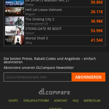
EA SPORTS Madden NFL 27
59.80€
Eneba
Hell Let Loose Vietnam
26.11€
Kinguin
The Sinking City 2
38.98€
Gamesplanet US
STEINS;GATE RE BOOT
53.99€
Steam
Mortal Shell II
41.54€
eBay
Die besten Preise, Rabatt-Codes und Angebote – einfach
abonnieren
Abonniere unseren DLCompare Newsletter
SHOPS
SPIELEPLATTFORM
KONTAKT
FAQ
IMPRESSUM