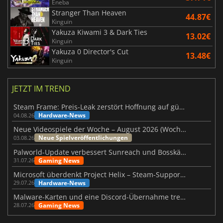
Eneba
Stranger Than Heaven
44.87€
Kinguin
Yakuza Kiwami 3 & Dark Ties
13.02€
Kinguin
Yakuza 0 Director's Cut
13.48€
Kinguin
JETZT IM TREND
Steam Frame: Preis-Leak zerstört Hoffnung auf günstiges VR-Headset
Hardware-News
04.08.26
Neue Videospiele der Woche – August 2026 (Woche 32)
Neue Spielveröffentlichungen
03.08.26
Palworld-Update verbessert Sunreach und Bosskämpfe deutlich
Gaming News
31.07.26
Microsoft überdenkt Project Helix – Steam-Support gefährdet
Hardware-News
29.07.26
Malware-Karten und eine Discord-Übernahme treffen Meccha Chameleon
Gaming News
28.07.26