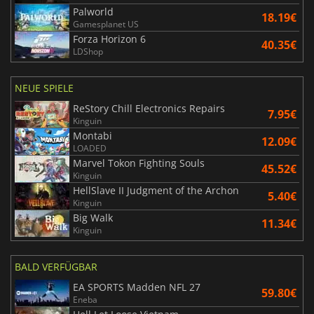
Palworld
18.19€
Gamesplanet US
Forza Horizon 6
40.35€
LDShop
NEUE SPIELE
ReStory Chill Electronics Repairs
7.95€
Kinguin
Montabi
12.09€
LOADED
Marvel Tokon Fighting Souls
45.52€
Kinguin
HellSlave II Judgment of the Archon
5.40€
Kinguin
Big Walk
11.34€
Kinguin
BALD VERFÜGBAR
EA SPORTS Madden NFL 27
59.80€
Eneba