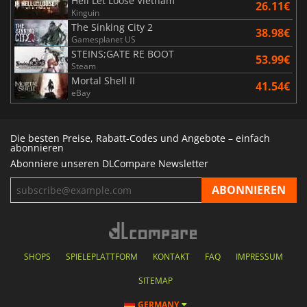
Hell Let Loose Vietnam
26.11€
Kinguin
The Sinking City 2
38.98€
Gamesplanet US
STEINS;GATE RE BOOT
53.99€
Steam
Mortal Shell II
41.54€
eBay
Die besten Preise, Rabatt-Codes und Angebote – einfach
abonnieren
Abonniere unseren DLCompare Newsletter
SHOPS
SPIELEPLATTFORM
KONTAKT
FAQ
IMPRESSUM
SITEMAP
GERMANY