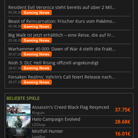
Resident Evil Veronica steht bereits auf über 2 Millionen Wunschlisten
Gaming News
05.08.26
Beast of Reincarnation: Frischer Kurs vom Pokémon-Studio
Gaming News
05.08.26
Big Walk ist jetzt erhältlich – eine Reise, die auf Freundschaft basiert
Gaming News
05.08.26
Warhammer 40.000: Dawn of War 4 stellt die Fraktion der Necrons vor
Gaming News
30.07.26
Nioh 3: DLC Hell Rising offiziell angekündigt
Gaming News
28.07.26
Forsaken Realms: Vahrin’s Call feiert Release nach 10 Jahren
Gaming News
28.07.26
BELIEBTE SPIELE
Assassin's Creed Black Flag Resynced
37.75€
Kinguin
Halo Campaign Evolved
28.68€
LDShop
Mistfall Hunter
16.01€
LootBar