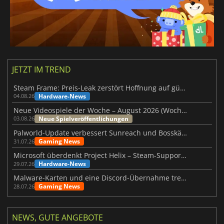
JETZT IM TREND
Steam Frame: Preis-Leak zerstört Hoffnung auf günstiges VR-Headset
Hardware-News
04.08.26
Neue Videospiele der Woche – August 2026 (Woche 32)
Neue Spielveröffentlichungen
03.08.26
Palworld-Update verbessert Sunreach und Bosskämpfe deutlich
Gaming News
31.07.26
Microsoft überdenkt Project Helix – Steam-Support gefährdet
Hardware-News
29.07.26
Malware-Karten und eine Discord-Übernahme treffen Meccha Chameleon
Gaming News
28.07.26
NEWS, GUTE ANGEBOTE