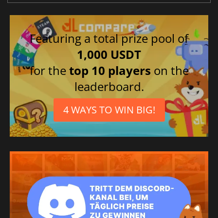
Featuring a total prize pool of
1,000 USDT
for the
top 10 players
on the
leaderboard.
4 WAYS TO WIN BIG!