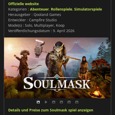
Offizielle website
Kategorien :
Abenteuer
,
Rollenspiele
,
Simulatorspiele
Herausgeber : Qooland Games
Entwickler : Campfire Studio
Mode(s) : Solo, Multiplayer, Koop
Veröffentlichungsdatum : 9. April 2026
Details und Preise zum Soulmask spiel anzeigen