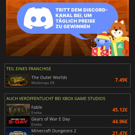
TEIL EINES FRANCHISE
The Outer Worlds
7.49€
Medimops DE
AUCH VERÖFFENTLICHT BEI XBOX GAME STUDIOS
Fable
45.12€
Eneba
Gears of War E Day
44.96€
Eneba
Minecraft Dungeons 2
21.47€