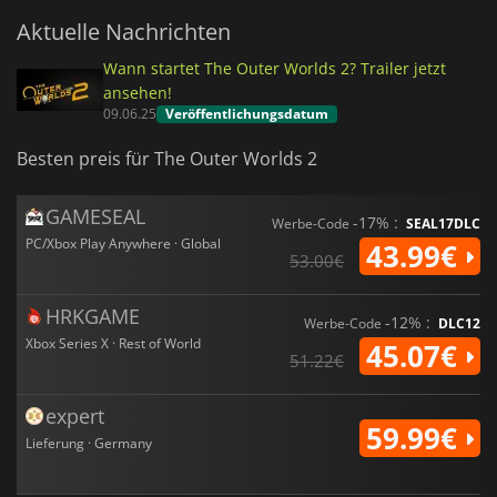
Aktuelle Nachrichten
Wann startet The Outer Worlds 2? Trailer jetzt
ansehen!
09.06.25
Veröffentlichungsdatum
Besten preis für The Outer Worlds 2
GAMESEAL
-17% :
Werbe-Code
SEAL17DLC
PC/Xbox Play Anywhere · Global
43.99€
53.00€
HRKGAME
-12% :
Werbe-Code
DLC12
Xbox Series X · Rest of World
45.07€
51.22€
expert
59.99€
Lieferung · Germany