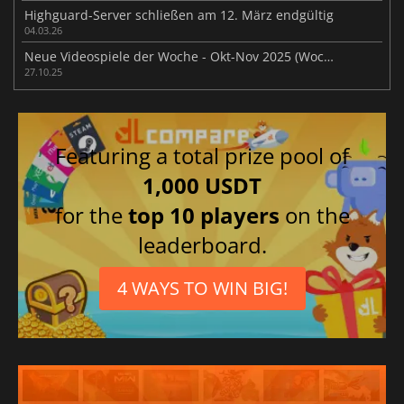
Highguard-Server schließen am 12. März endgültig
04.03.26
Neue Videospiele der Woche - Okt-Nov 2025 (Woche 44)
27.10.25
Featuring a total prize pool of
1,000 USDT
for the
top 10 players
on the
leaderboard.
4 WAYS TO WIN BIG!