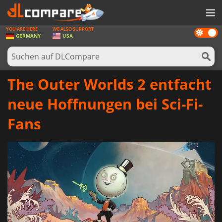
YOU ARE HERE
WE ALSO SUPPORT
Dark
SPIELE
GERMANY
USA
mode
SPIEL KARTEN
SOFTWARE
The Outer Worlds 2 entfacht
REWARDS
neue Hoffnungen bei Sci-Fi-
HARDWARE
Fans
NACHRICHTEN
ANMELDEN ODER REGISTRIEREN