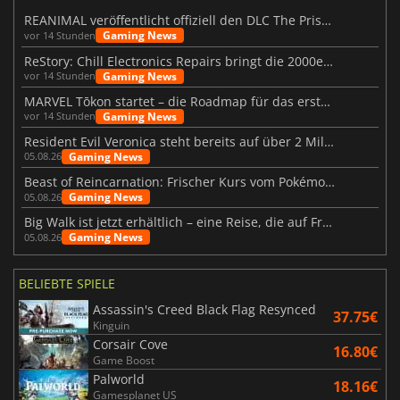
REANIMAL veröffentlicht offiziell den DLC The Prisoner
Gaming News
vor 14 Stunden
ReStory: Chill Electronics Repairs bringt die 2000er zurück
Gaming News
vor 14 Stunden
MARVEL Tōkon startet – die Roadmap für das erste Jahr wurde vorgestellt
Gaming News
vor 14 Stunden
Resident Evil Veronica steht bereits auf über 2 Millionen Wunschlisten
Gaming News
05.08.26
Beast of Reincarnation: Frischer Kurs vom Pokémon-Studio
Gaming News
05.08.26
Big Walk ist jetzt erhältlich – eine Reise, die auf Freundschaft basiert
Gaming News
05.08.26
BELIEBTE SPIELE
Assassin's Creed Black Flag Resynced
37.75€
Kinguin
Corsair Cove
16.80€
Game Boost
Palworld
18.16€
Gamesplanet US