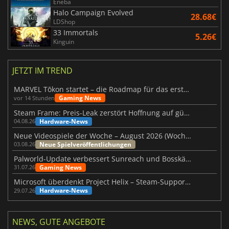
Eneba
Halo Campaign Evolved
28.68€
LDShop
33 Immortals
5.26€
Kinguin
JETZT IM TREND
MARVEL Tōkon startet – die Roadmap für das erste Jahr wurde vorgestellt
Gaming News
vor 14 Stunden
Steam Frame: Preis-Leak zerstört Hoffnung auf günstiges VR-Headset
Hardware-News
04.08.26
Neue Videospiele der Woche – August 2026 (Woche 32)
Neue Spielveröffentlichungen
03.08.26
Palworld-Update verbessert Sunreach und Bosskämpfe deutlich
Gaming News
31.07.26
Microsoft überdenkt Project Helix – Steam-Support gefährdet
Hardware-News
29.07.26
NEWS, GUTE ANGEBOTE