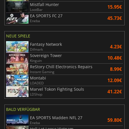
Mistfall Hunter
15.95€
LootBar
EA SPORTS FC 27
45.73€
Eneba
NEUE SPIELE
Fantasy Network
4.23€
Difmark
Sovereign Tower
10.48€
Kinguin
ReStory Chill Electronics Repairs
8.99€
Instant Gaming
Montabi
12.09€
LOADED
Marvel Tokon Fighting Souls
41.22€
LDShop
BALD VERFÜGBAR
EA SPORTS Madden NFL 27
59.80€
Eneba
Hell Let Loose Vietnam