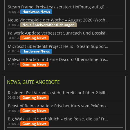
Steam Frame: Preis-Leak zerstört Hoffnung auf günstiges VR-Headset
Hardware-News
04.08.26
Neue Videospiele der Woche – August 2026 (Woche 32)
Neue Spielveröffentlichungen
03.08.26
Palworld-Update verbessert Sunreach und Bosskämpfe deutlich
Gaming News
31.07.26
Microsoft überdenkt Project Helix – Steam-Support gefährdet
Hardware-News
29.07.26
Malware-Karten und eine Discord-Übernahme treffen Meccha Chameleon
Gaming News
28.07.26
NEWS, GUTE ANGEBOTE
Resident Evil Veronica steht bereits auf über 2 Millionen Wunschlisten
Gaming News
05.08.26
Beast of Reincarnation: Frischer Kurs vom Pokémon-Studio
Gaming News
05.08.26
Big Walk ist jetzt erhältlich – eine Reise, die auf Freundschaft basiert
Gaming News
05.08.26