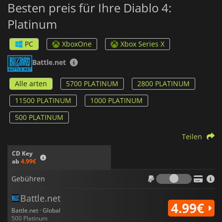
Besten preis für Ihre Diablo 4:
Platinum
PC
XboxOne
Xbox Series X
Battle.net
Alle arten
5700 PLATINUM
2800 PLATINUM
11500 PLATINUM
1000 PLATINUM
500 PLATINUM
Teilen
CD Key
ab
4.99€
Gebühr
Gebühren
Battle.net
4.99€
Battle.net · Global
500 Platinum