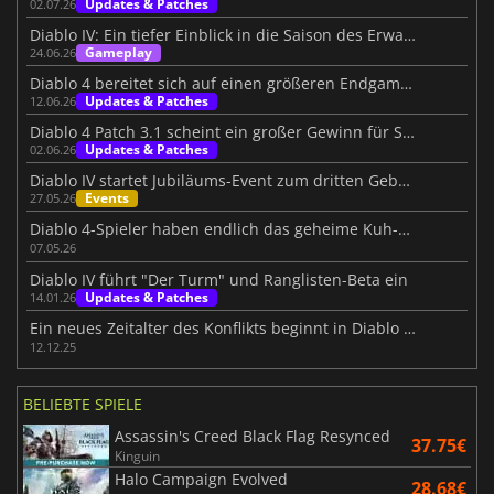
Updates & Patches
02.07.26
Diablo IV: Ein tiefer Einblick in die Saison des Erwachen Todes
Gameplay
24.06.26
Diablo 4 bereitet sich auf einen größeren Endgame-Schub vor
Updates & Patches
12.06.26
Diablo 4 Patch 3.1 scheint ein großer Gewinn für Solospieler zu sein
Updates & Patches
02.06.26
Diablo IV startet Jubiläums-Event zum dritten Geburtstag
Events
27.05.26
Diablo 4-Spieler haben endlich das geheime Kuh-Level gefunden
07.05.26
Diablo IV führt "Der Turm" und Ranglisten-Beta ein
Updates & Patches
14.01.26
Ein neues Zeitalter des Konflikts beginnt in Diablo IV: Lord of Hatred
12.12.25
BELIEBTE SPIELE
Assassin's Creed Black Flag Resynced
37.75€
Kinguin
Halo Campaign Evolved
28.68€