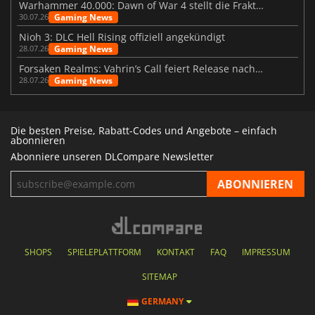
Warhammer 40.000: Dawn of War 4 stellt die Fraktion der Necrons vor
Gaming News
30.07.26
Nioh 3: DLC Hell Rising offiziell angekündigt
Gaming News
28.07.26
Forsaken Realms: Vahrin’s Call feiert Release nach 10 Jahren
Gaming News
28.07.26
Die besten Preise, Rabatt-Codes und Angebote – einfach
abonnieren
Abonniere unseren DLCompare Newsletter
SHOPS
SPIELEPLATTFORM
KONTAKT
FAQ
IMPRESSUM
SITEMAP
GERMANY