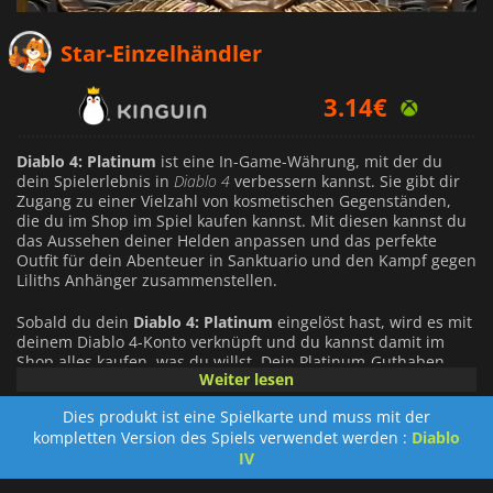
2.54
€
Star-Einzelhändler
3.14
€
4.36
€
Diablo 4: Platinum
ist eine In-Game-Währung, mit der du
dein Spielerlebnis in
Diablo 4
verbessern kannst. Sie gibt dir
Zugang zu einer Vielzahl von kosmetischen Gegenständen,
die du im Shop im Spiel kaufen kannst. Mit diesen kannst du
das Aussehen deiner Helden anpassen und das perfekte
Outfit für dein Abenteuer in Sanktuario und den Kampf gegen
Liliths Anhänger zusammenstellen.
Sobald du dein
Diablo 4: Platinum
eingelöst hast, wird es mit
deinem Diablo 4-Konto verknüpft und du kannst damit im
Shop alles kaufen, was du willst. Dein Platinum-Guthaben
Weiter lesen
wird über alle Plattformen hinweg geteilt.
Dies produkt ist eine Spielkarte und muss mit der
Diablo 4: Platinum
kann auch verwendet werden, um den
kompletten Version des Spiels verwendet werden :
Diablo
Zugang zum Premium Battle Pass freizuschalten und dein
IV
Vorankommen im Spiel zu beschleunigen, indem du Battle
Pass Tier Skips kaufst.