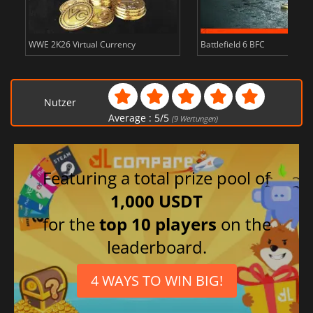
WWE 2K26 Virtual Currency
Battlefield 6 BFC
Nutzer
Average :
5
/
5
(
9
Wertungen)
Featuring a total prize pool of
1,000 USDT
for the
top 10 players
on the
leaderboard.
4 WAYS TO WIN BIG!