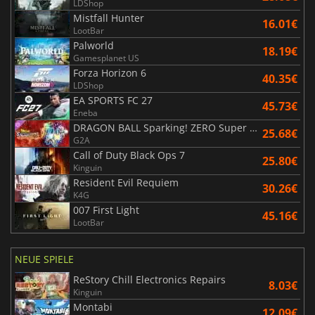
LDShop
Mistfall Hunter
16.01€
LootBar
Palworld
18.19€
Gamesplanet US
Forza Horizon 6
40.35€
LDShop
EA SPORTS FC 27
45.73€
Eneba
DRAGON BALL Sparking! ZERO Super Limit Breaking NEO
25.68€
G2A
Call of Duty Black Ops 7
25.80€
Kinguin
Resident Evil Requiem
30.26€
K4G
007 First Light
45.16€
LootBar
NEUE SPIELE
ReStory Chill Electronics Repairs
8.03€
Kinguin
Montabi
12.09€