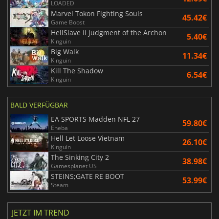
LOADED
Marvel Tokon Fighting Souls
45.42€
Game Boost
HellSlave II Judgment of the Archon
5.40€
Kinguin
Big Walk
11.34€
Kinguin
Kill The Shadow
6.54€
Kinguin
BALD VERFÜGBAR
EA SPORTS Madden NFL 27
59.80€
Eneba
Hell Let Loose Vietnam
26.10€
Kinguin
The Sinking City 2
38.98€
Gamesplanet US
STEINS;GATE RE BOOT
53.99€
Steam
JETZT IM TREND