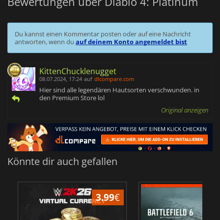
Bewertungen über Diablo 4: Platinum
Du kannst einen Kommentar posten oder auf eine Nachricht
antworten, wenn du
auf deinem Konto angemeldet bist
KittenChucklenugget
08.07.2024, 17:24
auf
dlcompare.com
Hier sind alle legendären Hautsorten verschwunden. in
den Premium Store lol
Original anzeigen
Könnte dir auch gefallen
3.99
€