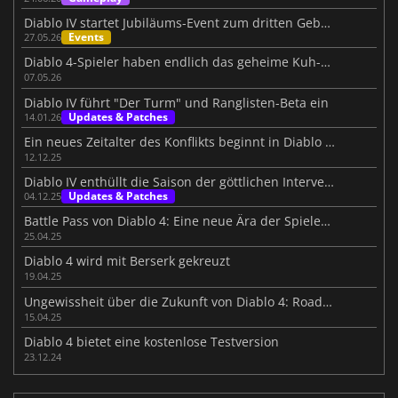
Diablo IV startet Jubiläums-Event zum dritten Geburtstag
Events
27.05.26
Diablo 4-Spieler haben endlich das geheime Kuh-Level gefunden
07.05.26
Diablo IV führt "Der Turm" und Ranglisten-Beta ein
Updates & Patches
14.01.26
Ein neues Zeitalter des Konflikts beginnt in Diablo IV: Lord of Hatred
12.12.25
Diablo IV enthüllt die Saison der göttlichen Intervention
Updates & Patches
04.12.25
Battle Pass von Diablo 4: Eine neue Ära der Spielerwahl in Saison 8
25.04.25
Diablo 4 wird mit Berserk gekreuzt
19.04.25
Ungewissheit über die Zukunft von Diablo 4: Roadmap für 2025 enttäuscht Fans
15.04.25
Diablo 4 bietet eine kostenlose Testversion
23.12.24