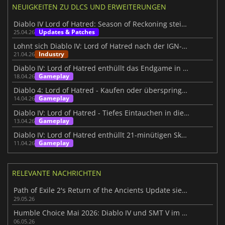
NEUIGKEITEN ZU DLCS UND ERWEITERUNGEN
Diablo IV Lord of Hatred: Season of Reckoning steigert das Erlebnis
Updates & Patches
25.04.26
Lohnt sich Diablo IV: Lord of Hatred nach der IGN-Kritik?
Industry
21.04.26
Diablo IV: Lord of Hatred enthüllt das Endgame in einem neuen Video
Gameplay
18.04.26
Diablo 4: Lord of Hatred - Kaufen oder überspringen?
Gameplay
14.04.26
Diablo IV: Lord of Hatred - Tiefes Eintauchen in die innere Geschichte
Gameplay
13.04.26
Diablo IV: Lord of Hatred enthüllt 21-minütigen Skovos-Gameplay-Tiefgang
Gameplay
11.04.26
RELEVANTE NACHRICHTEN
Path of Exile 2's Return of the Ancients Update sieht gewaltig aus
29.05.26
Humble Choice Mai 2026: Diablo IV und SMT V im Fokus
06.05.26