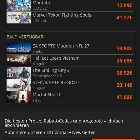
Montabi
12.09€
LOADED
Marvel Tokon Fighting Souls
41.22€
LDShop
BALD VERFÜGBAR
EA SPORTS Madden NFL 27
59.80€
Eneba
Hell Let Loose Vietnam
26.08€
Kinguin
The Sinking City 2
38.92€
Gamesplanet US
STEINS;GATE RE BOOT
20.14€
Kinguin
Mortal Shell II
41.60€
eBay
Die besten Preise, Rabatt-Codes und Angebote – einfach
abonnieren
Abonniere unseren DLCompare Newsletter