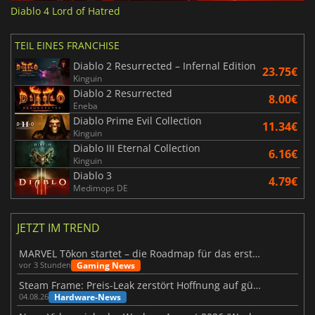
Diablo 4 Lord of Hatred
TEIL EINES FRANCHISE
Diablo 2 Resurrected – Infernal Edition
23.75€
Kinguin
Diablo 2 Resurrected
8.00€
Eneba
Diablo Prime Evil Collection
11.34€
Kinguin
Diablo III Eternal Collection
6.16€
Kinguin
Diablo 3
4.79€
Medimops DE
JETZT IM TREND
MARVEL Tōkon startet – die Roadmap für das erste Jahr wurde vorgestellt
Gaming News
vor 3 Stunden
Steam Frame: Preis-Leak zerstört Hoffnung auf günstiges VR-Headset
Hardware-News
04.08.26