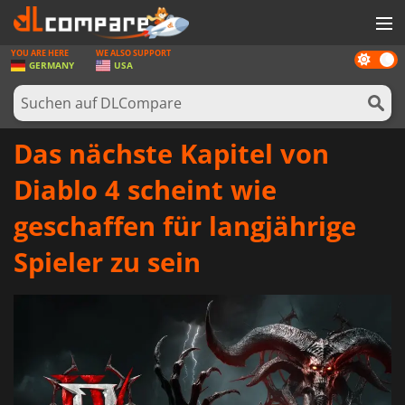
YOU ARE HERE
WE ALSO SUPPORT
Dark
SPIELE
GERMANY
USA
mode
SPIEL KARTEN
SOFTWARE
Das nächste Kapitel von
REWARDS
Diablo 4 scheint wie
HARDWARE
geschaffen für langjährige
NACHRICHTEN
Spieler zu sein
ANMELDEN ODER REGISTRIEREN