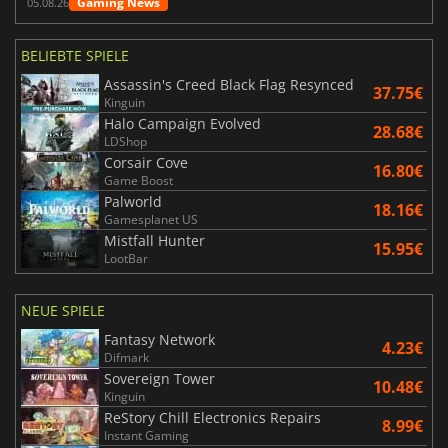
Gaming News
05.08.26
BELIEBTE SPIELE
Assassin's Creed Black Flag Resynced
37.75€
Kinguin
Halo Campaign Evolved
28.68€
LDShop
Corsair Cove
16.80€
Game Boost
Palworld
18.16€
Gamesplanet US
Mistfall Hunter
15.95€
LootBar
NEUE SPIELE
Fantasy Network
4.23€
Difmark
Sovereign Tower
10.48€
Kinguin
ReStory Chill Electronics Repairs
8.99€
Instant Gaming