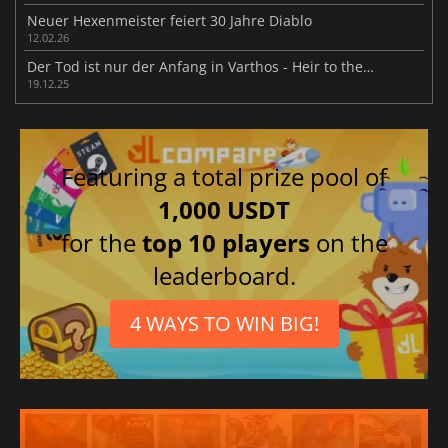
Neuer Hexenmeister feiert 30 Jahre Diablo
12.02.26
Der Tod ist nur der Anfang in Varthos - Heir to the Throne
19.12.25
Featuring a total prize pool of
1,000 USDT
for the
top 10 players
on the
leaderboard.
4 WAYS TO WIN BIG!