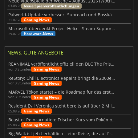
Neue Videospiele der Woche – August 2026 (Woche 32)
Neue Spielveröffentlichungen
03.08.26
Palworld-Update verbessert Sunreach und Bosskämpfe deutlich
Gaming News
31.07.26
Microsoft überdenkt Project Helix – Steam-Support gefährdet
Hardware-News
29.07.26
NEWS, GUTE ANGEBOTE
REANIMAL veröffentlicht offiziell den DLC The Prisoner
Gaming News
vor 3 Stunden
ReStory: Chill Electronics Repairs bringt die 2000er zurück
Gaming News
vor 3 Stunden
MARVEL Tōkon startet – die Roadmap für das erste Jahr wurde vorgestellt
Gaming News
vor 3 Stunden
Resident Evil Veronica steht bereits auf über 2 Millionen Wunschlisten
Gaming News
05.08.26
Beast of Reincarnation: Frischer Kurs vom Pokémon-Studio
Gaming News
05.08.26
Big Walk ist jetzt erhältlich – eine Reise, die auf Freundschaft basiert