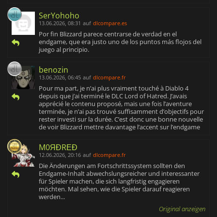
SerYohoho
13.06.2026, 08:31
auf
dlcompare.es
Por fin Blizzard parece centrarse de verdad en el
endgame, que era justo uno de los puntos más flojos del
juego al principio.
benozin
13.06.2026, 06:45
auf
dlcompare.fr
Pour ma part, je n’ai plus vraiment touché à Diablo 4
depuis que j’ai terminé le DLC Lord of Hatred. J’avais
apprécié le contenu proposé, mais une fois l’aventure
terminée, je n’ai pas trouvé suffisamment d’objectifs pour
rester investi sur la durée. C’est donc une bonne nouvelle
de voir Blizzard mettre davantage l’accent sur l’endgame
M0ЯĐRΕĐ
12.06.2026, 20:16
auf
dlcompare.fr
Die Änderungen am Fortschrittssystem sollten den
Endgame-Inhalt abwechslungsreicher und interessanter
für Spieler machen, die sich langfristig engagieren
möchten. Mal sehen, wie die Spieler darauf reagieren
werden...
Original anzeigen