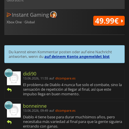
Gebraucht
Instant Gaming
49.99€
Xbox One · Global
Du kannst einen Kommentar posten oder auf eine Nachricht
antworten, wenn du
auf deinem Konto angemeldet bist
didi90
13.06.2026, 11:55
auf
dlcompare.es
El problema de Diablo 4 nunca fue solo el combate, sino la
sensación de repetición al llegar al final, así que este
impulso llega en buen momento.
bonneinne
13.06.2026, 09:49
auf
dlcompare.es
Diablo 4 tiene base para durar muchísimos años, pero
necesitaba más variedad al final para que la gente siguiera
entrando con ganas.