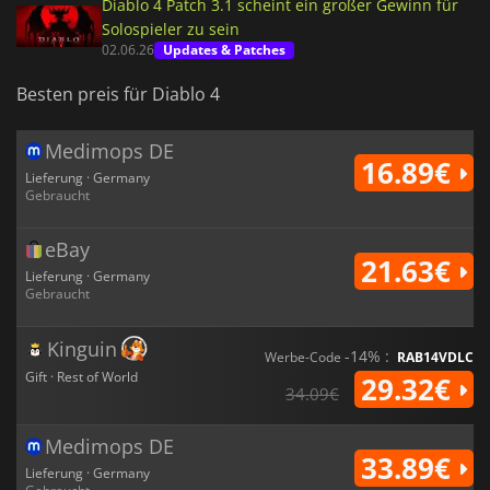
Diablo 4 Patch 3.1 scheint ein großer Gewinn für
Solospieler zu sein
02.06.26
Updates & Patches
Besten preis für Diablo 4
Medimops DE
16.89€
Lieferung · Germany
Gebraucht
eBay
21.63€
Lieferung · Germany
Gebraucht
Kinguin
-14% :
Werbe-Code
RAB14VDLC
Gift · Rest of World
29.32€
34.09€
Medimops DE
33.89€
Lieferung · Germany