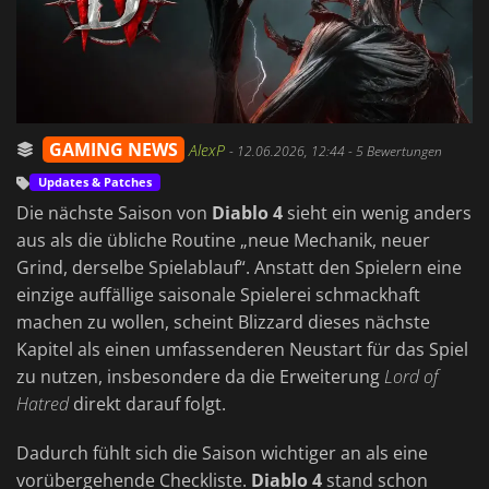
GAMING NEWS
AlexP
-
12.06.2026, 12:44
- 5 Bewertungen
Updates & Patches
Die nächste Saison von
Diablo 4
sieht ein wenig anders
aus als die übliche Routine „neue Mechanik, neuer
Grind, derselbe Spielablauf“. Anstatt den Spielern eine
einzige auffällige saisonale Spielerei schmackhaft
machen zu wollen, scheint Blizzard dieses nächste
Kapitel als einen umfassenderen Neustart für das Spiel
zu nutzen, insbesondere da die Erweiterung
Lord of
Hatred
direkt darauf folgt.
Dadurch fühlt sich die Saison wichtiger an als eine
vorübergehende Checkliste.
Diablo 4
stand schon