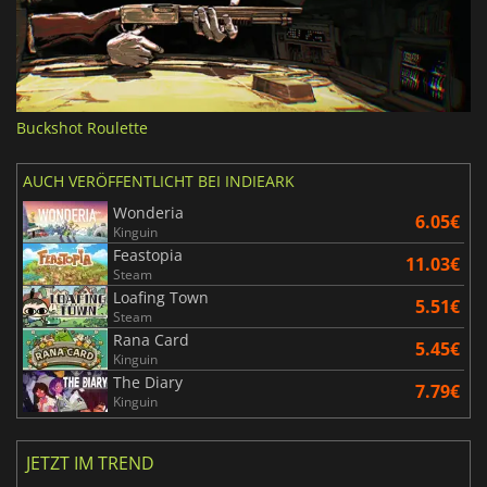
Buckshot Roulette
AUCH VERÖFFENTLICHT BEI INDIEARK
Wonderia
6.05€
Kinguin
Feastopia
11.03€
Steam
Loafing Town
5.51€
Steam
Rana Card
5.45€
Kinguin
The Diary
7.79€
Kinguin
JETZT IM TREND