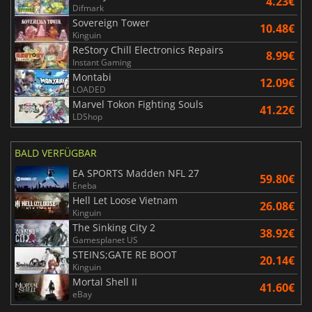
4.23€
Difmark
Sovereign Tower
10.48€
Kinguin
ReStory Chill Electronics Repairs
8.99€
Instant Gaming
Montabi
12.09€
LOADED
Marvel Tokon Fighting Souls
41.22€
LDShop
BALD VERFÜGBAR
EA SPORTS Madden NFL 27
59.80€
Eneba
Hell Let Loose Vietnam
26.08€
Kinguin
The Sinking City 2
38.92€
Gamesplanet US
STEINS;GATE RE BOOT
20.14€
Kinguin
Mortal Shell II
41.60€
eBay