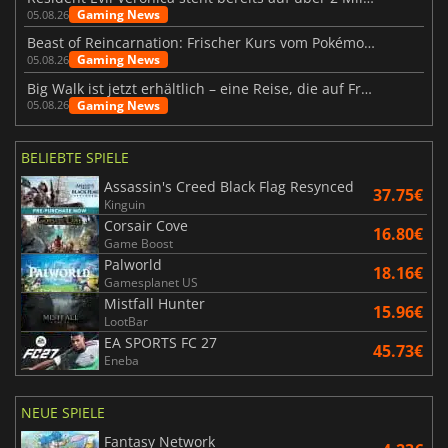
Gaming News
05.08.26
Beast of Reincarnation: Frischer Kurs vom Pokémon-Studio
Gaming News
05.08.26
Big Walk ist jetzt erhältlich – eine Reise, die auf Freundschaft basiert
Gaming News
05.08.26
BELIEBTE SPIELE
Assassin's Creed Black Flag Resynced
37.75€
Kinguin
Corsair Cove
16.80€
Game Boost
Palworld
18.16€
Gamesplanet US
Mistfall Hunter
15.96€
LootBar
EA SPORTS FC 27
45.73€
Eneba
NEUE SPIELE
Fantasy Network