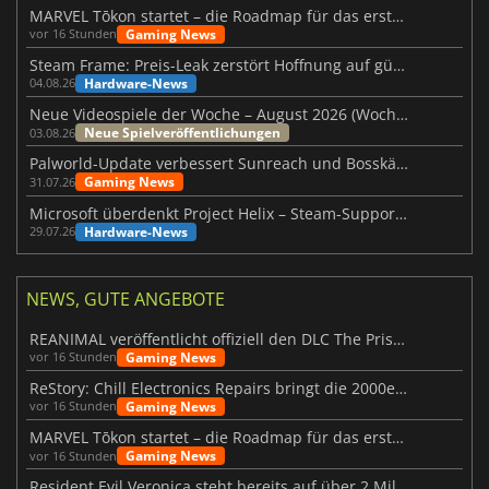
MARVEL Tōkon startet – die Roadmap für das erste Jahr wurde vorgestellt
Gaming News
vor 16 Stunden
Steam Frame: Preis-Leak zerstört Hoffnung auf günstiges VR-Headset
Hardware-News
04.08.26
Neue Videospiele der Woche – August 2026 (Woche 32)
Neue Spielveröffentlichungen
03.08.26
Palworld-Update verbessert Sunreach und Bosskämpfe deutlich
Gaming News
31.07.26
Microsoft überdenkt Project Helix – Steam-Support gefährdet
Hardware-News
29.07.26
NEWS, GUTE ANGEBOTE
REANIMAL veröffentlicht offiziell den DLC The Prisoner
Gaming News
vor 16 Stunden
ReStory: Chill Electronics Repairs bringt die 2000er zurück
Gaming News
vor 16 Stunden
MARVEL Tōkon startet – die Roadmap für das erste Jahr wurde vorgestellt
Gaming News
vor 16 Stunden
Resident Evil Veronica steht bereits auf über 2 Millionen Wunschlisten