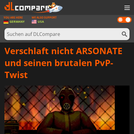
YOU ARE HERE
WE ALSO SUPPORT
Dark
SPIELE
GERMANY
USA
mode
SPIEL KARTEN
SOFTWARE
Verschlaft nicht ARSONATE
REWARDS
und seinen brutalen PvP-
HARDWARE
Twist
NACHRICHTEN
ANMELDEN ODER REGISTRIEREN