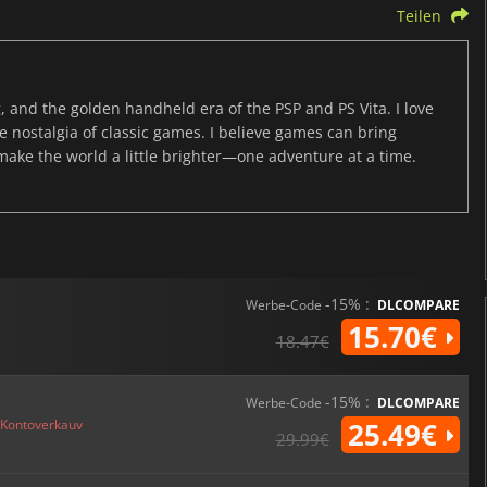
Teilen
, and the golden handheld era of the PSP and PS Vita. I love
the nostalgia of classic games. I believe games can bring
 make the world a little brighter—one adventure at a time.
-15% :
Werbe-Code
DLCOMPARE
15.70€
18.47€
-15% :
Werbe-Code
DLCOMPARE
Kontoverkauv
25.49€
29.99€