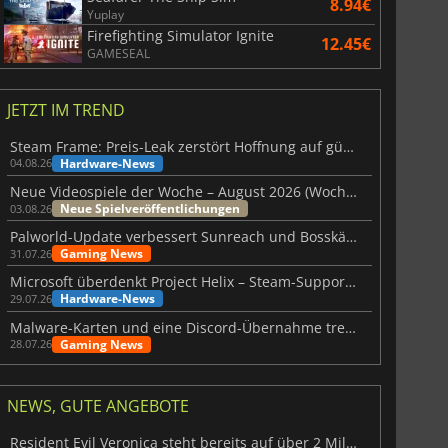
8.94€
Yuplay
Firefighting Simulator Ignite
12.45€
GAMESEAL
JETZT IM TREND
Steam Frame: Preis-Leak zerstört Hoffnung auf günstiges VR-Headset
Hardware-News
04.08.26
Neue Videospiele der Woche – August 2026 (Woche 32)
Neue Spielveröffentlichungen
03.08.26
Palworld-Update verbessert Sunreach und Bosskämpfe deutlich
Gaming News
31.07.26
Microsoft überdenkt Project Helix – Steam-Support gefährdet
Hardware-News
29.07.26
Malware-Karten und eine Discord-Übernahme treffen Meccha Chameleon
Gaming News
28.07.26
NEWS, GUTE ANGEBOTE
Resident Evil Veronica steht bereits auf über 2 Millionen Wunschlisten