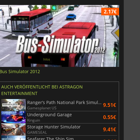
2.17€
Bus Simulator 2012
AUCH VERÖFFENTLICHT BEI ASTRAGON
ENTERTAINMENT
Ranger’s Path National Park Simulator
9.51€
Gamesplanet US
Underground Garage
0.55€
Kinguin
Storage Hunter Simulator
9.41€
GAMESEAL
Seafarer The Ship Sim