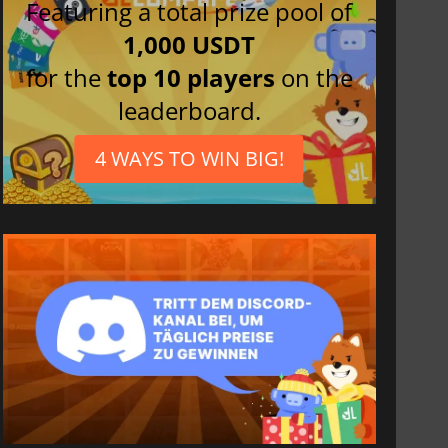
Featuring a total prize pool of
1,000 USDT
for the
top 10 players
on the
leaderboard.
4 WAYS TO WIN BIG!