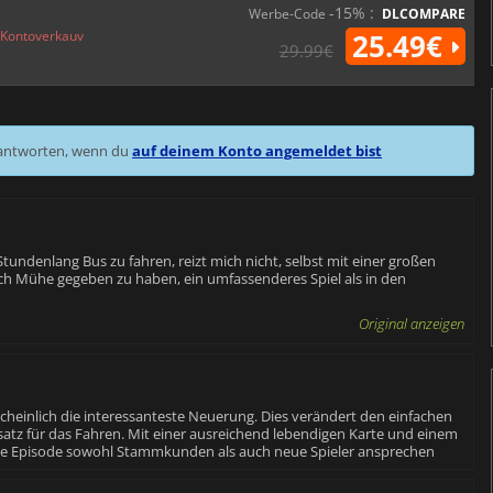
-15% :
Werbe-Code
DLCOMPARE
Kontoverkauv
25.49€
29.99€
 antworten, wenn du
auf deinem Konto angemeldet bist
 Stundenlang Bus zu fahren, reizt mich nicht, selbst mit einer großen
ich Mühe gegeben zu haben, ein umfassenderes Spiel als in den
Original anzeigen
heinlich die interessanteste Neuerung. Dies verändert den einfachen
atz für das Fahren. Mit einer ausreichend lebendigen Karte und einem
 Episode sowohl Stammkunden als auch neue Spieler ansprechen