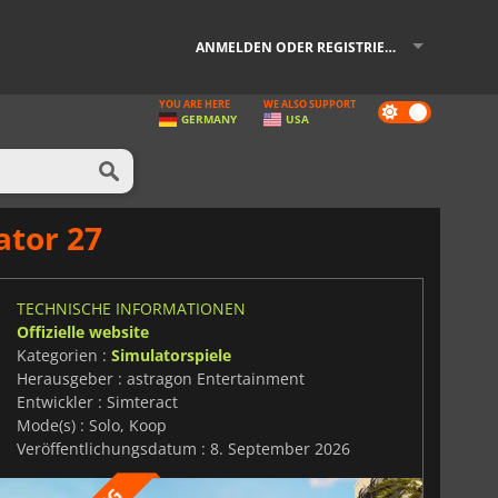
ANMELDEN ODER REGISTRIEREN
YOU ARE HERE
WE ALSO SUPPORT
Dark
GERMANY
USA
mode
ator 27
TECHNISCHE INFORMATIONEN
Offizielle website
Kategorien :
Simulatorspiele
Herausgeber : astragon Entertainment
Entwickler : Simteract
Mode(s) : Solo, Koop
Veröffentlichungsdatum : 8. September 2026