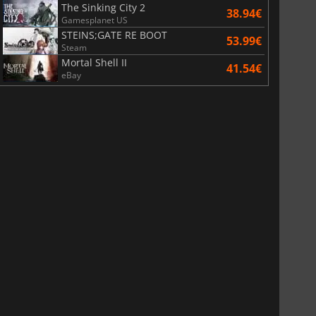
The Sinking City 2
38.94€
Gamesplanet US
STEINS;GATE RE BOOT
53.99€
Steam
Mortal Shell II
41.54€
eBay
6.76
€
15.48
€