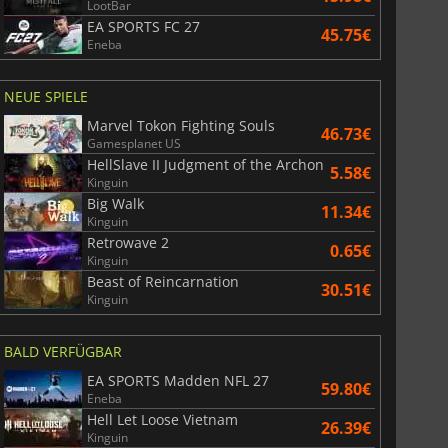
LootBar
EA SPORTS FC 27
45.75€
Eneba
NEUE SPIELE
Marvel Tokon Fighting Souls
46.73€
Gamesplanet US
HellSlave II Judgment of the Archon
5.58€
Kinguin
Big Walk
11.34€
Kinguin
Retrowave 2
0.65€
Kinguin
Beast of Reincarnation
30.51€
Kinguin
BALD VERFÜGBAR
EA SPORTS Madden NFL 27
59.80€
Eneba
Hell Let Loose Vietnam
26.39€
Kinguin