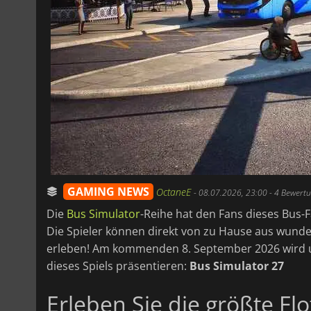
GAMING NEWS
OctaneE
-
08.07.2026, 23:00
- 4 Bewert
Die
Bus Simulator
-Reihe hat den Fans dieses Bus-
Die Spieler können direkt von zu Hause aus wund
erleben! Am kommenden 8. September 2026 wird un
dieses Spiels präsentieren:
Bus Simulator 27
Erleben Sie die größte Flo