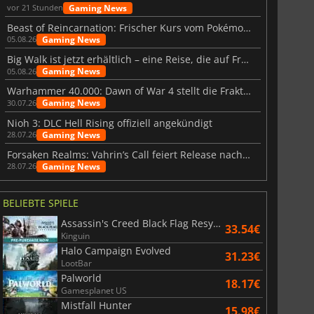
Gaming News
vor 21 Stunden
Beast of Reincarnation: Frischer Kurs vom Pokémon-Studio
Gaming News
05.08.26
Big Walk ist jetzt erhältlich – eine Reise, die auf Freundschaft basiert
Gaming News
05.08.26
Warhammer 40.000: Dawn of War 4 stellt die Fraktion der Necrons vor
Gaming News
30.07.26
Nioh 3: DLC Hell Rising offiziell angekündigt
Gaming News
28.07.26
Forsaken Realms: Vahrin’s Call feiert Release nach 10 Jahren
Gaming News
28.07.26
BELIEBTE SPIELE
Assassin's Creed Black Flag Resynced
33.54€
Kinguin
Halo Campaign Evolved
31.23€
LootBar
Palworld
18.17€
Gamesplanet US
Mistfall Hunter
15.98€