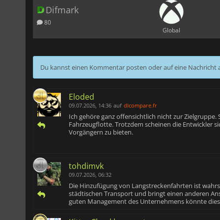
Difmark
80
Global
Du kannst einen Kommentar posten oder auf eine Nachricht
Eloded
09.07.2026, 14:36
auf
dlcompare.fr
Ich gehöre ganz offensichtlich nicht zur Zielgruppe.
Fahrzeugflotte. Trotzdem scheinen die Entwickler s
Vorgängern zu bieten.
tohdimvk
09.07.2026, 06:32
Die Hinzufügung von Langstreckenfahrten ist wahrsc
städtischen Transport und bringt einen anderen Ans
guten Management des Unternehmens könnte diese