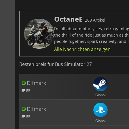
OctaneE
208 Artikel
I’m all about motorcycles, retro gaming
the thrill of the ride just as much as 
people together, spark creativity, and
Alle Nachrichten anzeigen
Besten preis für Bus Simulator 27
Difmark
80
Global
Difmark
80
Global