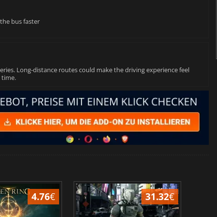
the bus faster
 series. Long-distance routes could make the driving experience feel
 time.
4.76
€
31.32
€