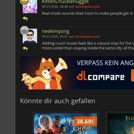
KittenChucklenugget
09.07.2026, 04:48
auf
dlcompare.com
Real chads sounds their horn to make people get in 
neekimyong
09.07.2026, 00:01
auf
dlcompare.com
Adding coach buses feels like a natural step for the
more varied than staying inside the same city all the
Könnte dir auch gefallen
43.97
€
38.69
€