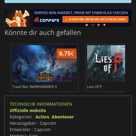
Könnte dir auch gefallen
39.09
€
19.06
€
 SOLID DELTA SNAKE EATER
Civilization 7
B
TECHNISCHE INFORMATIONEN
Offizielle website
Kategorien :
Action
,
Abenteuer
Herausgeber : Capcom
Entwickler : Capcom
Mode(s) : Solo