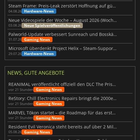
Steam Frame: Preis-Leak zerstört Hoffnung auf günstiges VR-Headset
Hardware-News
04.08.26
Neue Videospiele der Woche – August 2026 (Woche 32)
Neue Spielveröffentlichungen
03.08.26
Palworld-Update verbessert Sunreach und Bosskämpfe deutlich
Gaming News
31.07.26
Microsoft überdenkt Project Helix – Steam-Support gefährdet
Hardware-News
29.07.26
NEWS, GUTE ANGEBOTE
REANIMAL veröffentlicht offiziell den DLC The Prisoner
Gaming News
vor 21 Stunden
ReStory: Chill Electronics Repairs bringt die 2000er zurück
Gaming News
vor 21 Stunden
MARVEL Tōkon startet – die Roadmap für das erste Jahr wurde vorgestellt
Gaming News
vor 21 Stunden
Resident Evil Veronica steht bereits auf über 2 Millionen Wunschlisten
Gaming News
05.08.26