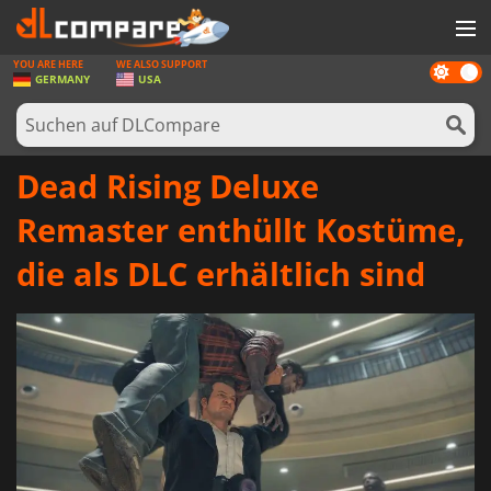
YOU ARE HERE
WE ALSO SUPPORT
Dark
SPIELE
GERMANY
USA
mode
SPIEL KARTEN
SOFTWARE
Dead Rising Deluxe
REWARDS
Remaster enthüllt Kostüme,
HARDWARE
die als DLC erhältlich sind
NACHRICHTEN
ANMELDEN ODER REGISTRIEREN