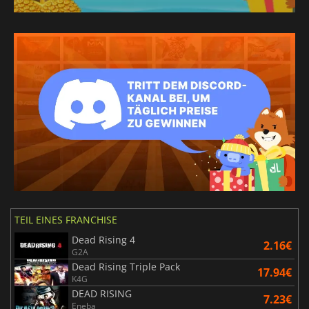
TEIL EINES FRANCHISE
Dead Rising 4
2.16€
G2A
Dead Rising Triple Pack
17.94€
K4G
DEAD RISING
7.23€
Eneba