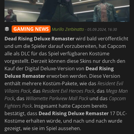
GAMING NEWS
Murillo Zerbinatto
-
05.09.2024, 16:30
Dead Rising Deluxe Remaster
wird bald veröffentlicht
und um die Spieler darauf vorzubereiten, hat Capcom
alle als DLC für das Spiel verfügbaren Kostüme
vorgestellt. Derzeit können diese Skins nur durch den
Kauf der Digital Deluxe-Version von
Dead Rising
Deluxe Remaster
erworben werden. Diese Version
enthält mehrere Kostüm-Pakete, wie das
Resident Evil
Villains Pack
, das
Resident Evil Heroes Pack
, das
Mega Man
Pack
, das
Willamette Parkview Mall Pack
und das
Capcom
Fighters Pack
. Insgesamt hatte Capcom bereits
bestätigt, dass
Dead Rising Deluxe Remaster
17 DLC-
Kostüme erhalten würde, und nach und nach wurde
gezeigt, wie sie im Spiel aussehen.