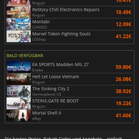
10.41€
Kinguin
ReStory Chill Electronics Repairs
10.49€
Kinguin
Montabi
12.09€
LOADED
Marvel Tokon Fighting Souls
41.22€
LDShop
BALD VERFÜGBAR
EA SPORTS Madden NFL 27
59.80€
Eneba
Hell Let Loose Vietnam
26.08€
Kinguin
The Sinking City 2
38.92€
Gamesplanet US
STEINS;GATE RE BOOT
19.22€
Kinguin
Mortal Shell II
41.60€
eBay
Die besten Preise, Rabatt-Codes und Angebote – einfach