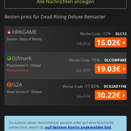
Alle Nachrichten anzeigen
Besten preis für Dead Rising Deluxe Remaster
HRKGAME
-12% :
Werbe-Code
DLC12
Steam · Rest of World
16.02€
18.21€
Difmark
-15% :
Werbe-Code
DLCOMPARE
PlayStation 5 · Global
19.03€
22.39€
Kontoverkauv
G2A
-17.82% :
Werbe-Code
DCG2AD1Y4E
Xbox Series X · Global
30.22€
36.77€
Du kannst einen Kommentar posten oder auf eine Nachricht
antworten, wenn du
auf deinem Konto angemeldet bist