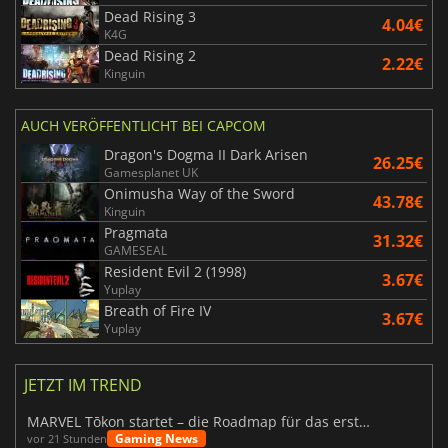
Dead Rising 3
4.04€
K4G
Dead Rising 2
2.22€
Kinguin
AUCH VERÖFFENTLICHT BEI CAPCOM
Dragon's Dogma II Dark Arisen
26.25€
Gamesplanet UK
Onimusha Way of the Sword
43.78€
Kinguin
Pragmata
31.32€
GAMESEAL
Resident Evil 2 (1998)
3.67€
Yuplay
Breath of Fire IV
3.67€
Yuplay
JETZT IM TREND
MARVEL Tōkon startet – die Roadmap für das erste Jahr wurde vorgestellt
Gaming News
vor 21 Stunden