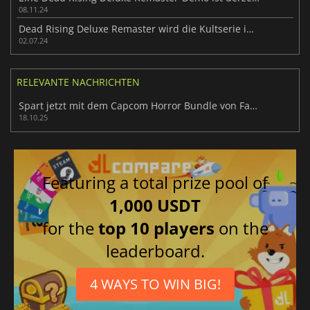
08.11.24
Dead Rising Deluxe Remaster wird die Kultserie im nächsten Herbst zurückbringen
02.07.24
RELEVANTE NACHRICHTEN
Spart jetzt mit dem Capcom Horror Bundle von Fanatical!
18.10.25
Featuring a total prize pool of
1,000 USDT
for the
top 10 players
on the
leaderboard.
4 WAYS TO WIN BIG!