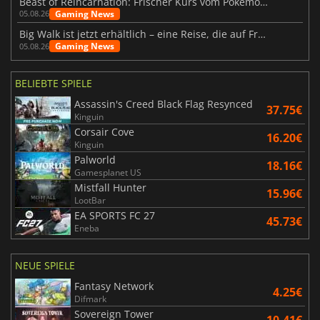
Beast of Reincarnation: Frischer Kurs vom Pokémon-Studio
Gaming News
05.08.26
Big Walk ist jetzt erhältlich – eine Reise, die auf Freundschaft basiert
Gaming News
05.08.26
BELIEBTE SPIELE
Assassin's Creed Black Flag Resynced
37.75€
Kinguin
Corsair Cove
16.20€
Kinguin
Palworld
18.16€
Gamesplanet US
Mistfall Hunter
15.96€
LootBar
EA SPORTS FC 27
45.73€
Eneba
NEUE SPIELE
Fantasy Network
4.25€
Difmark
Sovereign Tower