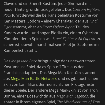
Clown und ein Sheriff-Kostüm. Jeder Skin wird mit
neuer Hintergrundmusik geliefert. Das
Capcom Fighters
Pack
führt derweil die bei Fans beliebten Kostüme von
Ken Masters, Sodom – einem Charakter, der aus
Final
Fight
stammt, aber ab
Street Fighter Alpha
Teil des
Kaders wurde – und sogar Blodia ein, einem Cyberbot-
Kämpfer, der in Spielen wie
Street Fighter × All Capcom
zu
sehen ist, obwohl manchmal sein Pilot Jin Saotome im
Rampenlicht steht.
Das
Mega Man Pack
bringt einige der unerwartetsten
Kostüme ins Spiel, da es Spin-off-Titel aus der
Franchise adaptiert. Das Mega Man-Kostüm stammt
aus
Mega Man Battle Network
, und es gibt auch einen
Skin von Lan Hikari, der menschlichen Protagonistin
dieser Spiele. Der andere Mega Man-Skin ist von Tron
Bonne, einer Bösewichtin aus
Mega Man Legends
, die
später in ihrem eigenen Spiel,
The Misadventures of Tron