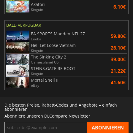
Akatori
6.10€
Kinguin
BALD VERFÜGBAR
EA SPORTS Madden NFL 27
59.80€
Eneba
Hell Let Loose Vietnam
26.10€
Kinguin
The Sinking City 2
39.00€
Gamesplanet US
STEINS;GATE RE BOOT
21.22€
Kinguin
Mortal Shell II
41.60€
eBay
Die besten Preise, Rabatt-Codes und Angebote – einfach
abonnieren
Abonniere unseren DLCompare Newsletter