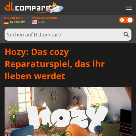
YOU ARE HERE
WE ALSO SUPPORT
Dark
SPIELE
GERMANY
USA
mode
SPIEL KARTEN
SOFTWARE
Hozy: Das cozy
REWARDS
Reparaturspiel, das ihr
HARDWARE
lieben werdet
NACHRICHTEN
ANMELDEN ODER REGISTRIEREN