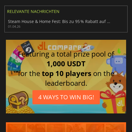
RELEVANTE NACHRICHTEN
Steam House & Home Fest: Bis zu 95 % Rabatt auf Renovierungsspiele
01.04.26
Featuring a total prize pool of
1,000 USDT
for the
top 10 players
on the
leaderboard.
4 WAYS TO WIN BIG!