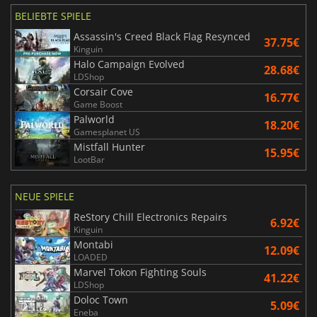
BELIEBTE SPIELE
Assassin's Creed Black Flag Resynced
37.75€
Kinguin
Halo Campaign Evolved
28.68€
LDShop
Corsair Cove
16.77€
Game Boost
Palworld
18.20€
Gamesplanet US
Mistfall Hunter
15.95€
LootBar
NEUE SPIELE
ReStory Chill Electronics Repairs
6.92€
Kinguin
Montabi
12.09€
LOADED
Marvel Tokon Fighting Souls
41.22€
LDShop
Doloc Town
5.09€
Eneba