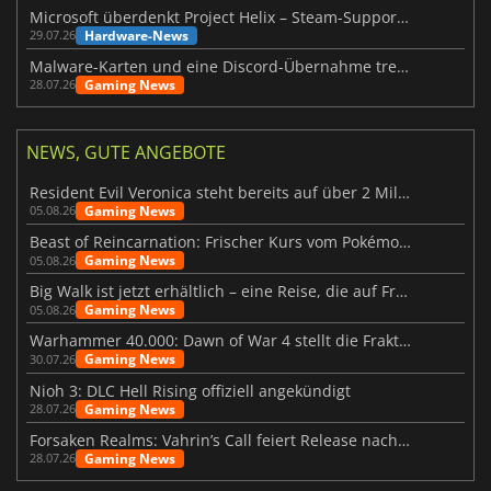
Microsoft überdenkt Project Helix – Steam-Support gefährdet
Hardware-News
29.07.26
Malware-Karten und eine Discord-Übernahme treffen Meccha Chameleon
Gaming News
28.07.26
NEWS, GUTE ANGEBOTE
Resident Evil Veronica steht bereits auf über 2 Millionen Wunschlisten
Gaming News
05.08.26
Beast of Reincarnation: Frischer Kurs vom Pokémon-Studio
Gaming News
05.08.26
Big Walk ist jetzt erhältlich – eine Reise, die auf Freundschaft basiert
Gaming News
05.08.26
Warhammer 40.000: Dawn of War 4 stellt die Fraktion der Necrons vor
Gaming News
30.07.26
Nioh 3: DLC Hell Rising offiziell angekündigt
Gaming News
28.07.26
Forsaken Realms: Vahrin’s Call feiert Release nach 10 Jahren
Gaming News
28.07.26