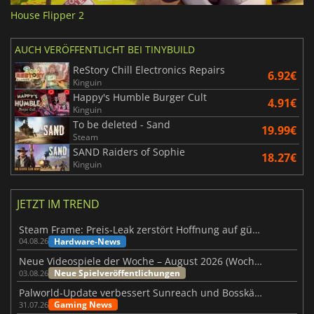
House Flipper 2
AUCH VERÖFFENTLICHT BEI TINYBUILD
ReStory Chill Electronics Repairs
6.92€
Kinguin
Happy's Humble Burger Cult
4.91€
Kinguin
To be deleted - Sand
19.99€
Steam
SAND Raiders of Sophie
18.27€
Kinguin
JETZT IM TREND
Steam Frame: Preis-Leak zerstört Hoffnung auf günstiges VR-Headset
Hardware-News
04.08.26
Neue Videospiele der Woche – August 2026 (Woche 32)
Neue Spielveröffentlichungen
03.08.26
Palworld-Update verbessert Sunreach und Bosskämpfe deutlich
Gaming News
31.07.26