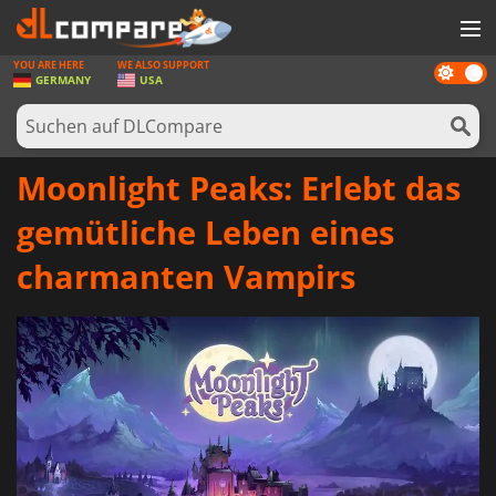
YOU ARE HERE
WE ALSO SUPPORT
Dark
SPIELE
GERMANY
USA
mode
SPIEL KARTEN
SOFTWARE
Moonlight Peaks: Erlebt das
REWARDS
gemütliche Leben eines
HARDWARE
charmanten Vampirs
NACHRICHTEN
ANMELDEN ODER REGISTRIEREN