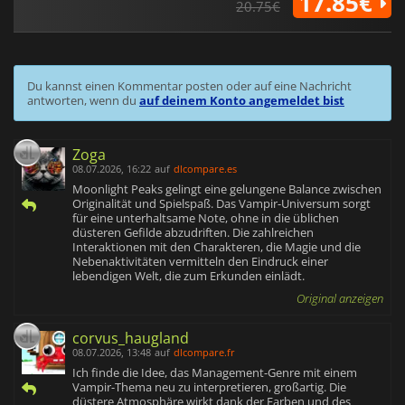
17.85€
20.75€
Du kannst einen Kommentar posten oder auf eine Nachricht
antworten, wenn du
auf deinem Konto angemeldet bist
Zoga
08.07.2026, 16:22
auf
dlcompare.es
Moonlight Peaks gelingt eine gelungene Balance zwischen
Originalität und Spielspaß. Das Vampir-Universum sorgt
für eine unterhaltsame Note, ohne in die üblichen
düsteren Gefilde abzudriften. Die zahlreichen
Interaktionen mit den Charakteren, die Magie und die
Nebenaktivitäten vermitteln den Eindruck einer
lebendigen Welt, die zum Erkunden einlädt.
Original anzeigen
corvus_haugland
08.07.2026, 13:48
auf
dlcompare.fr
Ich finde die Idee, das Management-Genre mit einem
Vampir-Thema neu zu interpretieren, großartig. Die
düstere Atmosphäre wirkt dank der Farben und des