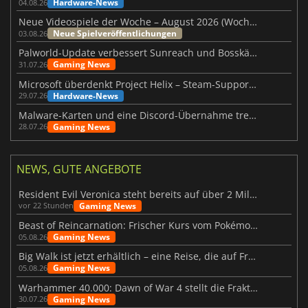
Hardware-News
04.08.26
Neue Videospiele der Woche – August 2026 (Woche 32)
Neue Spielveröffentlichungen
03.08.26
Palworld-Update verbessert Sunreach und Bosskämpfe deutlich
Gaming News
31.07.26
Microsoft überdenkt Project Helix – Steam-Support gefährdet
Hardware-News
29.07.26
Malware-Karten und eine Discord-Übernahme treffen Meccha Chameleon
Gaming News
28.07.26
NEWS, GUTE ANGEBOTE
Resident Evil Veronica steht bereits auf über 2 Millionen Wunschlisten
Gaming News
vor 22 Stunden
Beast of Reincarnation: Frischer Kurs vom Pokémon-Studio
Gaming News
05.08.26
Big Walk ist jetzt erhältlich – eine Reise, die auf Freundschaft basiert
Gaming News
05.08.26
Warhammer 40.000: Dawn of War 4 stellt die Fraktion der Necrons vor
Gaming News
30.07.26