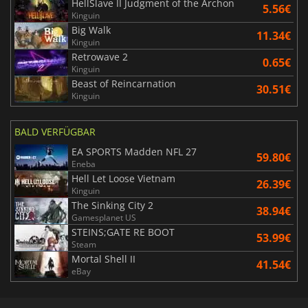
HellSlave II Judgment of the Archon
5.56€
Kinguin
Big Walk
11.34€
Kinguin
Retrowave 2
0.65€
Kinguin
Beast of Reincarnation
30.51€
Kinguin
BALD VERFÜGBAR
EA SPORTS Madden NFL 27
59.80€
Eneba
Hell Let Loose Vietnam
26.39€
Kinguin
The Sinking City 2
38.94€
Gamesplanet US
STEINS;GATE RE BOOT
53.99€
Steam
Mortal Shell II
41.54€
eBay