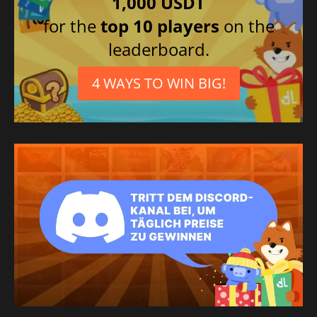
1,000 USDT
for the
top 10 players
on the
leaderboard.
4 WAYS TO WIN BIG!