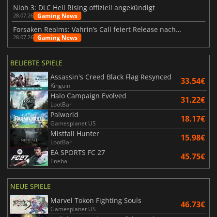
Nioh 3: DLC Hell Rising offiziell angekündigt
Gaming News
28.07.26
Forsaken Realms: Vahrin’s Call feiert Release nach 10 Jahren
Gaming News
28.07.26
BELIEBTE SPIELE
Assassin's Creed Black Flag Resynced
33.54€
Kinguin
Halo Campaign Evolved
31.22€
LootBar
Palworld
18.17€
Gamesplanet US
Mistfall Hunter
15.98€
LootBar
EA SPORTS FC 27
45.75€
Eneba
NEUE SPIELE
Marvel Tokon Fighting Souls
46.73€
Gamesplanet US