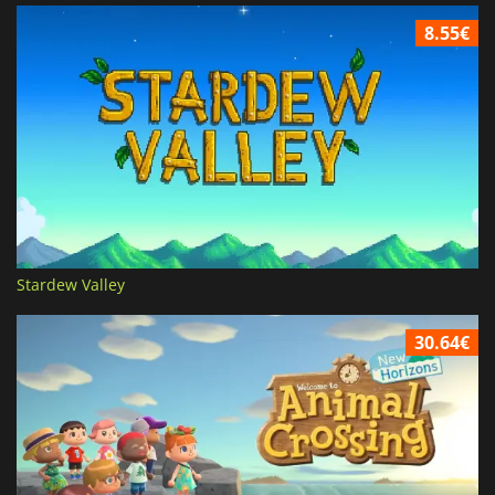
8.55€
Stardew Valley
30.64€