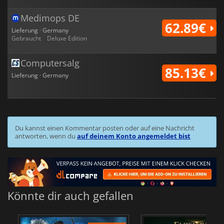
Medimops DE
62.89€
Lieferung · Germany
Gebraucht
Deluxe Edition
Computersalg
85.13€
Lieferung · Germany
Du kannst einen Kommentar posten oder auf eine Nachricht
antworten, wenn du
auf deinem Konto angemeldet bist
Könnte dir auch gefallen