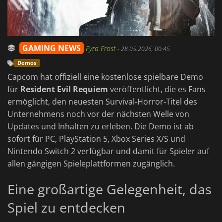
GAMING NEWS
Fyra Frost
-
28.05.2026, 00:45
Demos
Capcom hat offiziell eine kostenlose spielbare Demo
für
Resident Evil Requiem
veröffentlicht, die es Fans
ermöglicht, den neuesten Survival-Horror-Titel des
Unternehmens noch vor der nächsten Welle von
Updates und Inhalten zu erleben. Die Demo ist ab
sofort für PC, PlayStation 5, Xbox Series X/S und
Nintendo Switch 2 verfügbar und damit für Spieler auf
allen gängigen Spieleplattformen zugänglich.
Eine großartige Gelegenheit, das
Spiel zu entdecken