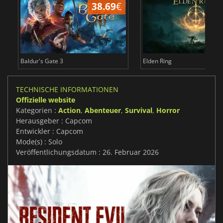
38.69
€
Baldur's Gate 3
Elden Ring
TECHNISCHE INFORMATIONEN
Offizielle website
Kategorien :
Action
,
Abenteuer
,
Survival
,
Horror
Herausgeber : Capcom
Entwickler : Capcom
Mode(s) : Solo
Veröffentlichungsdatum : 26. Februar 2026