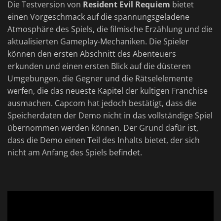
Die Testversion von
Resident Evil Requiem
bietet
einen Vorgeschmack auf die spannungsgeladene
Atmosphäre des Spiels, die filmische Erzählung und die
aktualisierten Gameplay-Mechaniken. Die Spieler
können den ersten Abschnitt des Abenteuers
erkunden und einen ersten Blick auf die düsteren
Umgebungen, die Gegner und die Rätselelemente
werfen, die das neueste Kapitel der kultigen Franchise
ausmachen. Capcom hat jedoch bestätigt, dass die
Speicherdaten der Demo nicht in das vollständige Spiel
übernommen werden können. Der Grund dafür ist,
dass die Demo einen Teil des Inhalts bietet, der sich
nicht am Anfang des Spiels befindet.