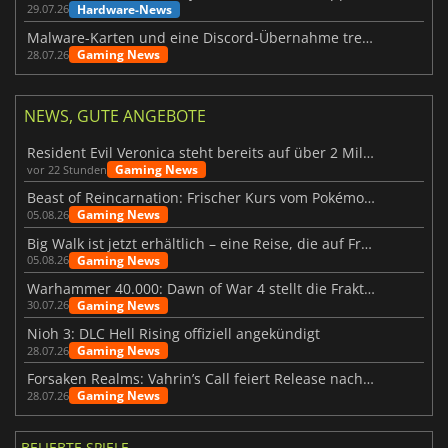
Hardware-News
29.07.26
Malware-Karten und eine Discord-Übernahme treffen Meccha Chameleon
Gaming News
28.07.26
NEWS, GUTE ANGEBOTE
Resident Evil Veronica steht bereits auf über 2 Millionen Wunschlisten
Gaming News
vor 22 Stunden
Beast of Reincarnation: Frischer Kurs vom Pokémon-Studio
Gaming News
05.08.26
Big Walk ist jetzt erhältlich – eine Reise, die auf Freundschaft basiert
Gaming News
05.08.26
Warhammer 40.000: Dawn of War 4 stellt die Fraktion der Necrons vor
Gaming News
30.07.26
Nioh 3: DLC Hell Rising offiziell angekündigt
Gaming News
28.07.26
Forsaken Realms: Vahrin’s Call feiert Release nach 10 Jahren
Gaming News
28.07.26
BELIEBTE SPIELE