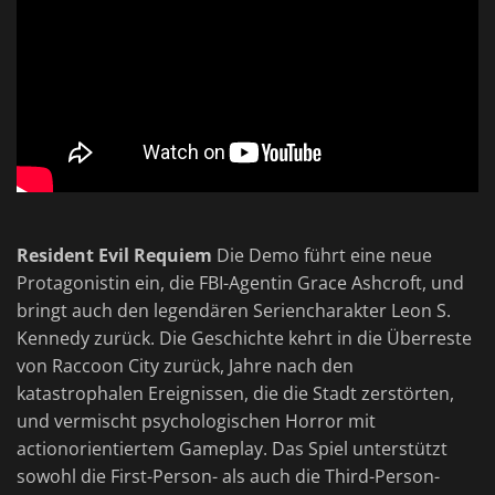
Resident Evil Requiem
Die Demo führt eine neue
Protagonistin ein, die FBI-Agentin Grace Ashcroft, und
bringt auch den legendären Seriencharakter Leon S.
Kennedy zurück. Die Geschichte kehrt in die Überreste
von Raccoon City zurück, Jahre nach den
katastrophalen Ereignissen, die die Stadt zerstörten,
und vermischt psychologischen Horror mit
actionorientiertem Gameplay. Das Spiel unterstützt
sowohl die First-Person- als auch die Third-Person-