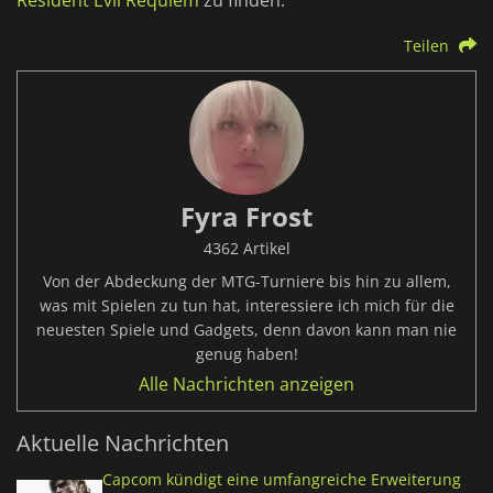
Resident Evil Requiem
zu finden.
Teilen
Fyra Frost
4362 Artikel
Von der Abdeckung der MTG-Turniere bis hin zu allem,
was mit Spielen zu tun hat, interessiere ich mich für die
neuesten Spiele und Gadgets, denn davon kann man nie
genug haben!
Alle Nachrichten anzeigen
Aktuelle Nachrichten
Capcom kündigt eine umfangreiche Erweiterung