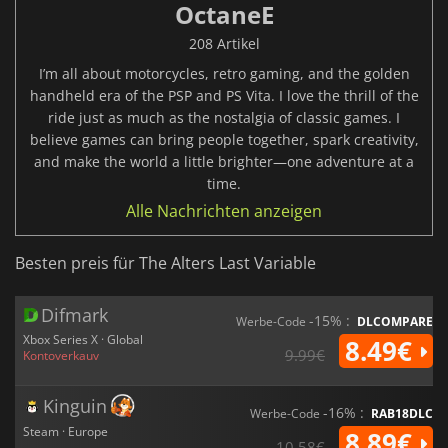
OctaneE
208 Artikel
I’m all about motorcycles, retro gaming, and the golden
handheld era of the PSP and PS Vita. I love the thrill of the
ride just as much as the nostalgia of classic games. I
believe games can bring people together, spark creativity,
and make the world a little brighter—one adventure at a
time.
Alle Nachrichten anzeigen
Besten preis für The Alters Last Variable
Difmark
-15% :
Werbe-Code
DLCOMPARE
Xbox Series X · Global
8.49€
9.99€
Kontoverkauv
Kinguin
-16% :
Werbe-Code
RAB18DLC
Steam · Europe
8.89€
10.58€