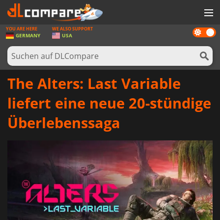
YOU ARE HERE
WE ALSO SUPPORT
Dark
SPIELE
GERMANY
USA
mode
SPIEL KARTEN
SOFTWARE
The Alters: Last Variable
REWARDS
liefert eine neue 20-stündige
HARDWARE
Überlebenssaga
NACHRICHTEN
ANMELDEN ODER REGISTRIEREN