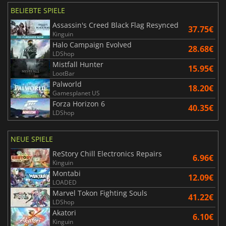
BELIEBTE SPIELE
Assassin's Creed Black Flag Resynced
37.75€
Kinguin
Halo Campaign Evolved
28.68€
LDShop
Mistfall Hunter
15.95€
LootBar
Palworld
18.20€
Gamesplanet US
Forza Horizon 6
40.35€
LDShop
NEUE SPIELE
ReStory Chill Electronics Repairs
6.96€
Kinguin
Montabi
12.09€
LOADED
Marvel Tokon Fighting Souls
41.22€
LDShop
Akatori
6.10€
Kinguin