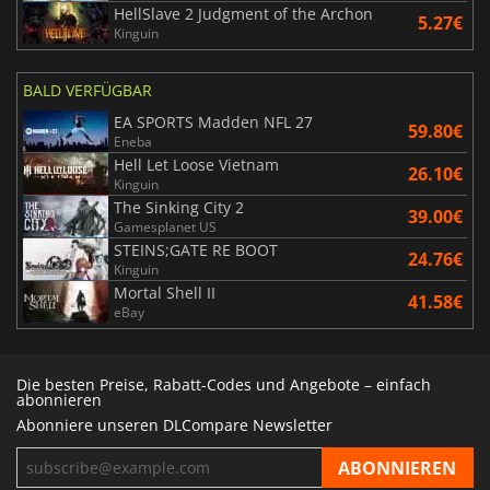
HellSlave 2 Judgment of the Archon
5.27€
Kinguin
BALD VERFÜGBAR
EA SPORTS Madden NFL 27
59.80€
Eneba
Hell Let Loose Vietnam
26.10€
Kinguin
The Sinking City 2
39.00€
Gamesplanet US
STEINS;GATE RE BOOT
24.76€
Kinguin
Mortal Shell II
41.58€
eBay
Die besten Preise, Rabatt-Codes und Angebote – einfach
abonnieren
Abonniere unseren DLCompare Newsletter