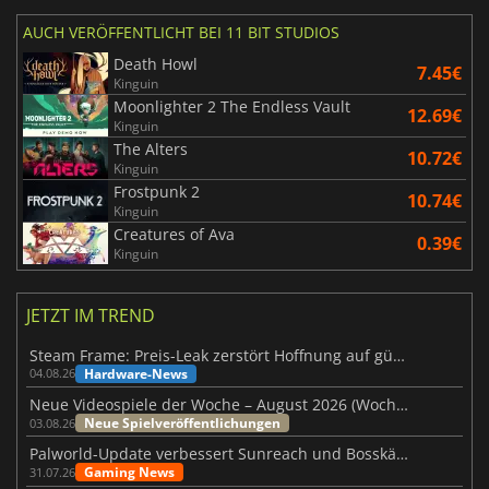
AUCH VERÖFFENTLICHT BEI 11 BIT STUDIOS
Death Howl
7.45€
Kinguin
Moonlighter 2 The Endless Vault
12.69€
Kinguin
The Alters
10.72€
Kinguin
Frostpunk 2
10.74€
Kinguin
Creatures of Ava
0.39€
Kinguin
JETZT IM TREND
Steam Frame: Preis-Leak zerstört Hoffnung auf günstiges VR-Headset
Hardware-News
04.08.26
Neue Videospiele der Woche – August 2026 (Woche 32)
Neue Spielveröffentlichungen
03.08.26
Palworld-Update verbessert Sunreach und Bosskämpfe deutlich
Gaming News
31.07.26