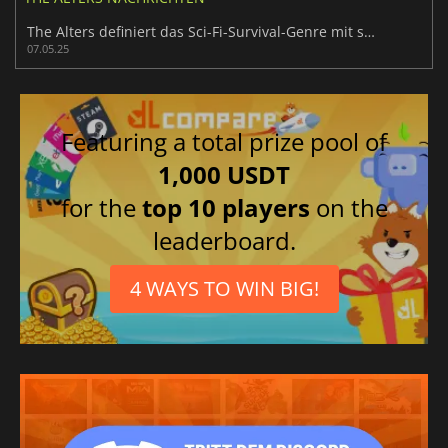
The Alters definiert das Sci-Fi-Survival-Genre mit seinen mutigen Schritten neu
07.05.25
Featuring a total prize pool of
1,000 USDT
for the
top 10 players
on the
leaderboard.
4 WAYS TO WIN BIG!