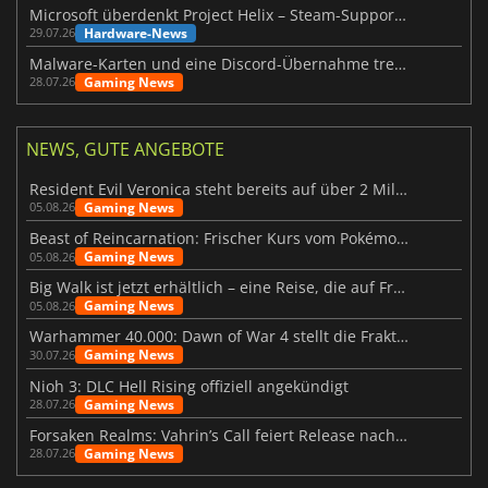
Microsoft überdenkt Project Helix – Steam-Support gefährdet
Hardware-News
29.07.26
Malware-Karten und eine Discord-Übernahme treffen Meccha Chameleon
Gaming News
28.07.26
NEWS, GUTE ANGEBOTE
Resident Evil Veronica steht bereits auf über 2 Millionen Wunschlisten
Gaming News
05.08.26
Beast of Reincarnation: Frischer Kurs vom Pokémon-Studio
Gaming News
05.08.26
Big Walk ist jetzt erhältlich – eine Reise, die auf Freundschaft basiert
Gaming News
05.08.26
Warhammer 40.000: Dawn of War 4 stellt die Fraktion der Necrons vor
Gaming News
30.07.26
Nioh 3: DLC Hell Rising offiziell angekündigt
Gaming News
28.07.26
Forsaken Realms: Vahrin’s Call feiert Release nach 10 Jahren
Gaming News
28.07.26