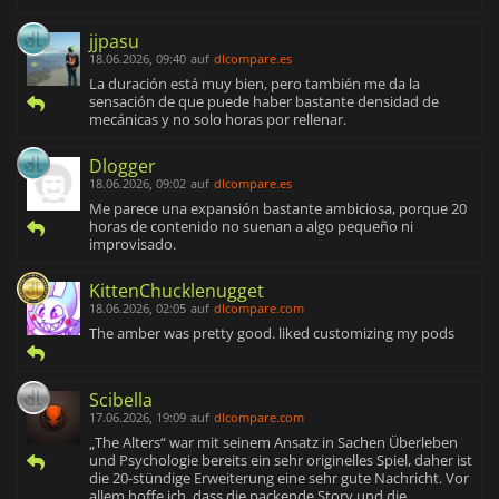
jjpasu
18.06.2026, 09:40
auf
dlcompare.es
La duración está muy bien, pero también me da la
sensación de que puede haber bastante densidad de
mecánicas y no solo horas por rellenar.
Dlogger
18.06.2026, 09:02
auf
dlcompare.es
Me parece una expansión bastante ambiciosa, porque 20
horas de contenido no suenan a algo pequeño ni
improvisado.
KittenChucklenugget
18.06.2026, 02:05
auf
dlcompare.com
The amber was pretty good. liked customizing my pods
Scibella
17.06.2026, 19:09
auf
dlcompare.com
„The Alters“ war mit seinem Ansatz in Sachen Überleben
und Psychologie bereits ein sehr originelles Spiel, daher ist
die 20-stündige Erweiterung eine sehr gute Nachricht. Vor
allem hoffe ich, dass die packende Story und die