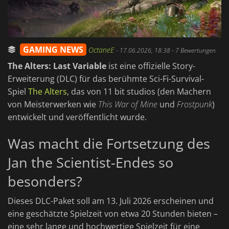
GAMING NEWS
OctaneE
-
17.06.2026, 18:38
- 7 Bewertungen
The Alters: Last Variable
ist eine offizielle Story-
Erweiterung (DLC) für das berühmte Sci-Fi-Survival-
Spiel
The Alters
, das von 11 bit studios (den Machern
von Meisterwerken wie
This War of Mine
und
Frostpunk
)
entwickelt und veröffentlicht wurde.
Was macht die Fortsetzung des
Jan the Scientist-Endes so
besonders?
Dieses DLC-Paket soll am 13. Juli 2026 erscheinen und
eine geschätzte Spielzeit von etwa 20 Stunden bieten –
eine sehr lange und hochwertige Spielzeit für eine