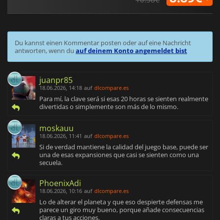
Du kannst einen Kommentar posten oder auf eine Nachricht
antworten, wenn du
auf deinem Konto angemeldet bist
juanpr85
18.06.2026, 14:18
auf
dlcompare.es
Para mí, la clave será si esas 20 horas se sienten realmente
divertidas o simplemente son más de lo mismo.
moskauu
18.06.2026, 11:41
auf
dlcompare.es
Si de verdad mantiene la calidad del juego base, puede ser
una de esas expansiones que casi se sienten como una
secuela.
PhoenixAdi
18.06.2026, 10:16
auf
dlcompare.es
Lo de alterar el planeta y que eso despierte defensas me
parece un giro muy bueno, porque añade consecuencias
claras a tus acciones.