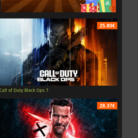
25.80€
Call of Duty Black Ops 7
28.37€