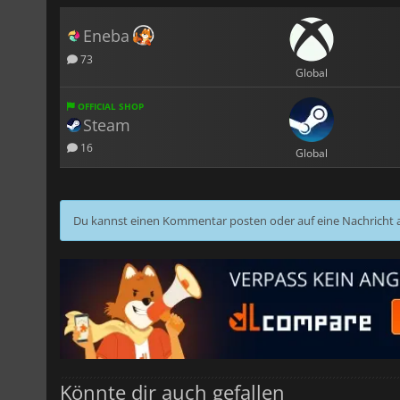
Eneba
73
Global
OFFICIAL SHOP
Steam
16
Global
Du kannst einen Kommentar posten oder auf eine Nachricht
Könnte dir auch gefallen