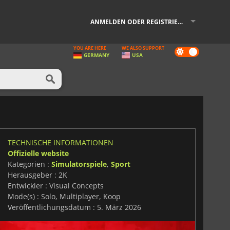
ANMELDEN ODER REGISTRIEREN
YOU ARE HERE
WE ALSO SUPPORT
Dark
GERMANY
USA
mode
TECHNISCHE INFORMATIONEN
Offizielle website
Kategorien :
Simulatorspiele
,
Sport
Herausgeber : 2K
Entwickler : Visual Concepts
Mode(s) : Solo, Multiplayer, Koop
Veröffentlichungsdatum : 5. März 2026