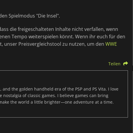
den Spielmodus "Die Insel".
ss die freigeschalteten Inhalte nicht verfallen, wenn
igenen Tempo weiterspielen könnt. Wenn ihr euch für den
ht, unser Preisvergleichstool zu nutzen, um den
WWE
Teilen
, and the golden handheld era of the PSP and PS Vita. I love
the nostalgia of classic games. I believe games can bring
 make the world a little brighter—one adventure at a time.