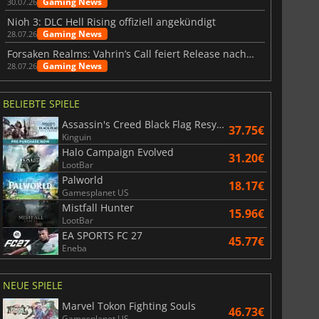
Gaming News
30.07.26
Nioh 3: DLC Hell Rising offiziell angekündigt
Gaming News
28.07.26
Forsaken Realms: Vahrin’s Call feiert Release nach 10 Jahren
Gaming News
28.07.26
BELIEBTE SPIELE
Assassin's Creed Black Flag Resynced
37.75€
Kinguin
Halo Campaign Evolved
31.20€
LootBar
Palworld
18.17€
Gamesplanet US
Mistfall Hunter
15.96€
LootBar
EA SPORTS FC 27
45.77€
Eneba
NEUE SPIELE
Marvel Tokon Fighting Souls
46.73€
Gamesplanet US