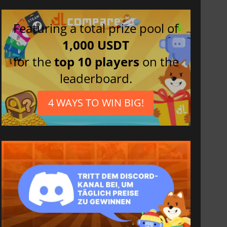
Featuring a total prize pool of
1,000 USDT
for the
top 10 players
on the
leaderboard.
4 WAYS TO WIN BIG!