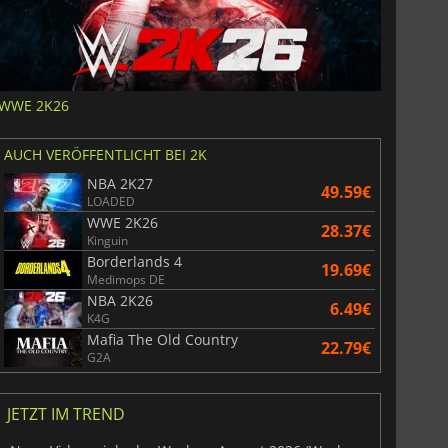
WWE 2K26
AUCH VERÖFFENTLICHT BEI 2K
NBA 2K27
49.59€
LOADED
WWE 2K26
28.37€
Kinguin
Borderlands 4
19.69€
Medimops DE
NBA 2K26
6.49€
K4G
Mafia The Old Country
22.79€
G2A
JETZT IM TREND