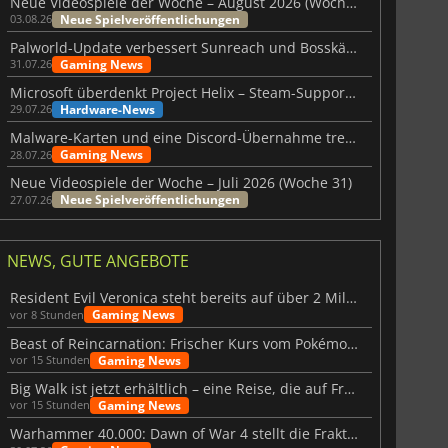
Neue Videospiele der Woche – August 2026 (Woche 32)
Neue Spielveröffentlichungen
03.08.26
Palworld-Update verbessert Sunreach und Bosskämpfe deutlich
Gaming News
31.07.26
Microsoft überdenkt Project Helix – Steam-Support gefährdet
Hardware-News
29.07.26
Malware-Karten und eine Discord-Übernahme treffen Meccha Chameleon
Gaming News
28.07.26
Neue Videospiele der Woche – Juli 2026 (Woche 31)
Neue Spielveröffentlichungen
27.07.26
NEWS, GUTE ANGEBOTE
Resident Evil Veronica steht bereits auf über 2 Millionen Wunschlisten
Gaming News
vor 8 Stunden
Beast of Reincarnation: Frischer Kurs vom Pokémon-Studio
Gaming News
vor 15 Stunden
Big Walk ist jetzt erhältlich – eine Reise, die auf Freundschaft basiert
Gaming News
vor 15 Stunden
Warhammer 40.000: Dawn of War 4 stellt die Fraktion der Necrons vor