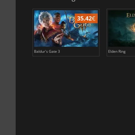
45.04
€
35.42
€
Baldur's Gate 3
Elden Ring