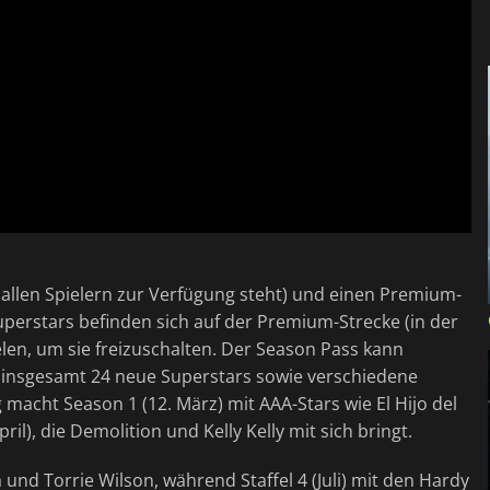
er allen Spielern zur Verfügung steht) und einen Premium-
Superstars befinden sich auf der Premium-Strecke (in der
elen, um sie freizuschalten. Der Season Pass kann
 insgesamt 24 neue Superstars sowie verschiedene
macht Season 1 (12. März) mit AAA-Stars wie El Hijo del
il), die Demolition und Kelly Kelly mit sich bringt.
 und Torrie Wilson, während Staffel 4 (Juli) mit den Hardy