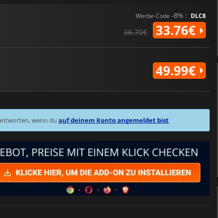
-8% :
Werbe-Code
DLC8
33.76€
36.70€
49.99€
 antworten, wenn du
auf deinem Konto angemeldet bist