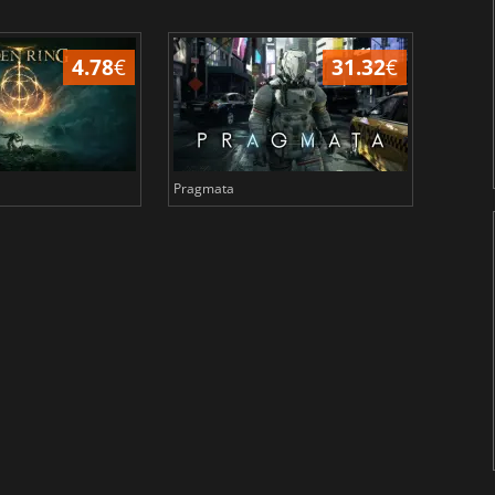
4.78
€
31.32
€
Pragmata
Total 