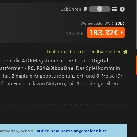
Gebühren
Gebühren
-3% :
Werbe-Code
3DLC
183.32€
188.99€
Fehler melden oder Feedback geben
nden, die
4
DRM-Systeme unterstützen:
Digital
attformen -
PC, PS4 & XboxOne
. Das Spiel kommt in
l hat
2
digitale Angebote identifiziert. und
6
Preise für
attform Feedback von Nutzern, mit
1
bereits geteilten
 antworten, wenn du
auf deinem Konto angemeldet bist