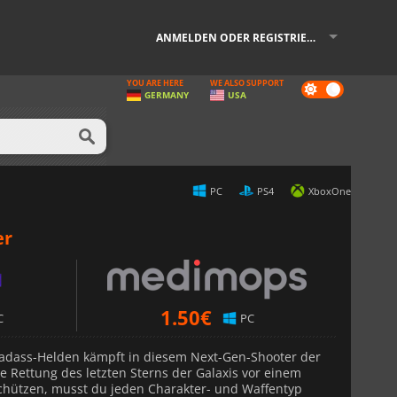
ANMELDEN ODER REGISTRIEREN
YOU ARE HERE
WE ALSO SUPPORT
Dark
GERMANY
USA
mode
PC
PS4
XboxOne
er
1.50
€
C
PC
adass-Helden kämpft in diesem Next-Gen-Shooter der
 Rettung des letzten Sterns der Galaxis vor einem
chützen, musst du jeden Charakter- und Waffentyp