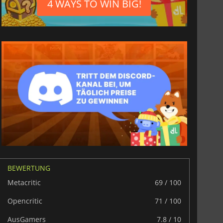
4 WAYS TO WIN BIG!
BEWERTUNG
6.75
€
15.48
€
Metacritic
69 / 100
Opencritic
71 / 100
AusGamers
7.8 / 10