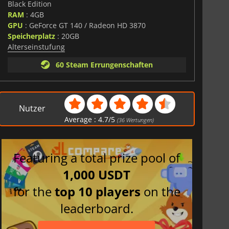
Black Edition
RAM
: 4GB
GPU
: GeForce GT 140 / Radeon HD 3870
Speicherplatz
: 20GB
Alterseinstufung
60 Steam Errungenschaften
Nutzer
Average :
4.7
/
5
(
36
Wertungen)
Featuring a total prize pool of
1,000 USDT
for the
top 10 players
on the
leaderboard.