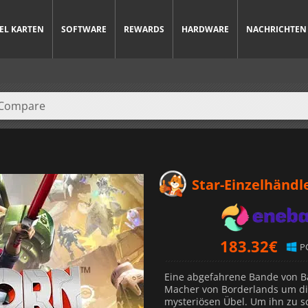
IEL KARTEN
SOFTWARE
REWARDS
HARDWARE
NACHRICHTEN
Star-Einzelhändl
183.32
€
P
Eine abgefahrene Bande von B
Macher von Borderlands um die
mysteriösen Übel. Um ihn zu s