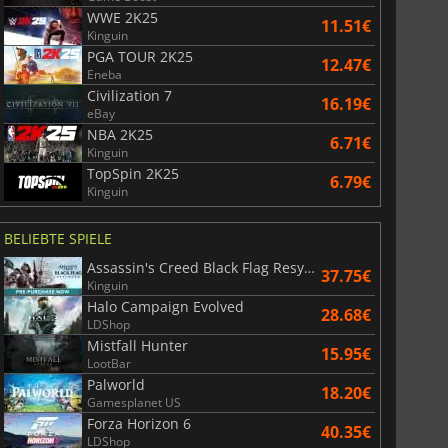
WWE 2K25
11.51€
Kinguin
PGA TOUR 2K25
12.47€
Eneba
Civilization 7
16.19€
eBay
NBA 2K25
6.71€
Kinguin
TopSpin 2K25
6.79€
Kinguin
BELIEBTE SPIELE
Assassin's Creed Black Flag Resynced
37.75€
Kinguin
Halo Campaign Evolved
28.68€
LDShop
Mistfall Hunter
15.95€
LootBar
Palworld
18.20€
Gamesplanet US
Forza Horizon 6
40.35€
LDShop