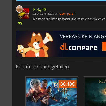
Poky40
24.04.2016, 22:02
auf
dlcompare.fr
Ich habe die Beta gemacht und es ist ein ziemlich coo
Könnte dir auch gefallen
45.02
€
36.10
€