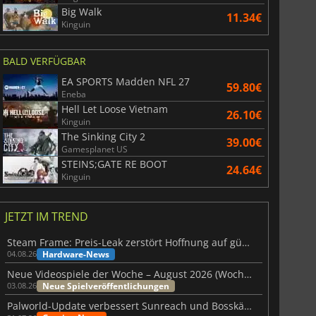
Big Walk
11.34€
Kinguin
BALD VERFÜGBAR
EA SPORTS Madden NFL 27
59.80€
Eneba
Hell Let Loose Vietnam
26.10€
Kinguin
The Sinking City 2
39.00€
Gamesplanet US
STEINS;GATE RE BOOT
24.64€
Kinguin
JETZT IM TREND
Steam Frame: Preis-Leak zerstört Hoffnung auf günstiges VR-Headset
Hardware-News
04.08.26
Neue Videospiele der Woche – August 2026 (Woche 32)
Neue Spielveröffentlichungen
03.08.26
Palworld-Update verbessert Sunreach und Bosskämpfe deutlich