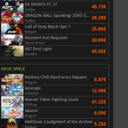
EA SPORTS FC 27
45.73€
Eneba
DRAGON BALL Sparking! ZERO Super Limit Breaking NEO
26.29€
Yuplay
Call of Duty Black Ops 7
25.80€
Kinguin
Resident Evil Requiem
30.00€
Game Boost
007 First Light
45.02€
LootBar
NEUE SPIELE
ReStory Chill Electronics Repairs
6.87€
Kinguin
Montabi
12.09€
LOADED
Marvel Tokon Fighting Souls
41.22€
LDShop
Akatori
6.09€
Kinguin
HellSlave 2 Judgment of the Archon
5.25€
Kinguin