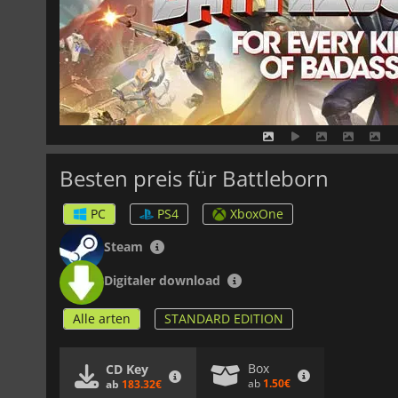
Besten preis für Battleborn
PC
PS4
XboxOne
Steam
Digitaler download
Alle arten
STANDARD EDITION
Box
CD Key
ab
1.50€
ab
183.32€