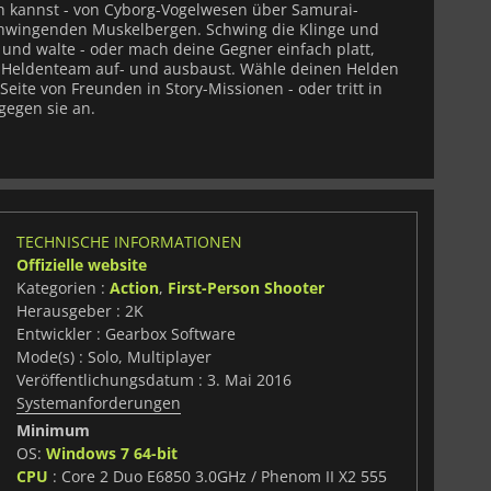
en kannst - von Cyborg-Vogelwesen über Samurai-
chwingenden Muskelbergen. Schwing die Klinge und
e und walte - oder mach deine Gegner einfach platt,
 Heldenteam auf- und ausbaust. Wähle deinen Helden
eite von Freunden in Story-Missionen - oder tritt in
gegen sie an.
TECHNISCHE INFORMATIONEN
Offizielle website
Kategorien :
Action
,
First-Person Shooter
Herausgeber : 2K
Entwickler : Gearbox Software
Mode(s) : Solo, Multiplayer
Veröffentlichungsdatum : 3. Mai 2016
Systemanforderungen
Minimum
OS:
Windows 7 64-bit
CPU
: Core 2 Duo E6850 3.0GHz / Phenom II X2 555