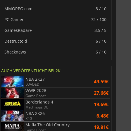
War WARHAMMER 3
Lies Of P
MMORPG.com
8 / 10
PC Gamer
72 / 100
GamesRadar+
3.5 / 5
Destructoid
6 / 10
Shacknews
6 / 10
AUCH VERÖFFENTLICHT BEI 2K
NBA 2K27
49.59€
LOADED
WWE 2K26
27.66€
Game Boost
Borderlands 4
19.69€
Medimops DE
NBA 2K26
6.48€
K4G
Mafia The Old Country
19.91€
Game Boost