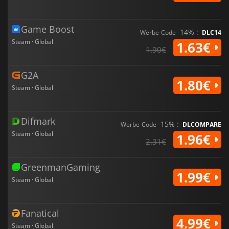
Game Boost
-14% :
Werbe-Code
DLC14
Steam · Global
1.63€
1.90€
G2A
1.80€
Steam · Global
Difmark
-15% :
Werbe-Code
DLCOMPARE
Steam · Global
1.96€
2.31€
GreenmanGaming
1.99€
Steam · Global
Fanatical
4.99€
Steam · Global