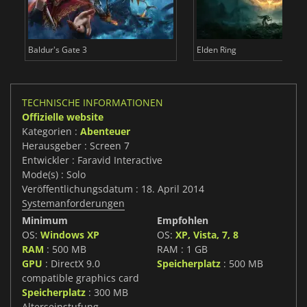
Baldur's Gate 3
Elden Ring
TECHNISCHE INFORMATIONEN
Offizielle website
Kategorien :
Abenteuer
Herausgeber : Screen 7
Entwickler : Faravid Interactive
Mode(s) : Solo
Veröffentlichungsdatum : 18. April 2014
Systemanforderungen
Minimum
Empfohlen
OS:
Windows XP
OS:
XP, Vista, 7, 8
RAM
: 500 MB
RAM : 1 GB
GPU
: DirectX 9.0
Speicherplatz
: 500 MB
compatible graphics card
Speicherplatz
: 300 MB
Alterseinstufung