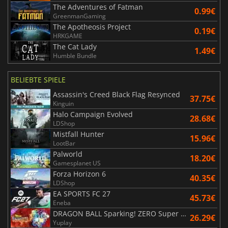
The Adventures of Fatman
0.99€
GreenmanGaming
The Apotheosis Project
0.19€
HRKGAME
The Cat Lady
1.49€
Humble Bundle
BELIEBTE SPIELE
Assassin's Creed Black Flag Resynced
37.75€
Kinguin
Halo Campaign Evolved
28.68€
LDShop
Mistfall Hunter
15.96€
LootBar
Palworld
18.20€
Gamesplanet US
Forza Horizon 6
40.35€
LDShop
EA SPORTS FC 27
45.73€
Eneba
DRAGON BALL Sparking! ZERO Super Limit Breaking NEO
26.29€
Yuplay