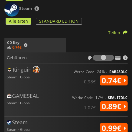
Steam
Alle arten
STANDARD EDITION
Teilen
CD Key
ab
0.74€
Gebühr
Gebühren
Kinguin
-24% :
Werbe-Code
RAB28DLC
Steam · Global
0.74€
0.98€
GAMESEAL
-17% :
Werbe-Code
SEAL17DLC
Steam · Global
0.89€
1.07€
Steam
0.99€
Steam · Global