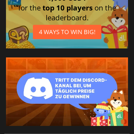
for the
top 10 players
on the
leaderboard.
4 WAYS TO WIN BIG!