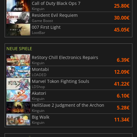
Call of Duty Black Ops 7
25.80€
Kinguin
Resident Evil Requiem
30.00€
Game Boost
007 First Light
45.05€
LootBar
NEUE SPIELE
ReStory Chill Electronics Repairs
6.39€
Kinguin
Montabi
12.09€
LOADED
Marvel Tokon Fighting Souls
41.22€
LDShop
Akatori
6.10€
Kinguin
HellSlave 2 Judgment of the Archon
5.28€
Kinguin
Big Walk
11.34€
Kinguin