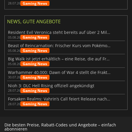
Gaming News
28.07.26
NEWS, GUTE ANGEBOTE
Resident Evil Veronica steht bereits auf über 2 Millionen Wunschlisten
Gaming News
05.08.26
Beast of Reincarnation: Frischer Kurs vom Pokémon-Studio
Gaming News
05.08.26
Big Walk ist jetzt erhältlich – eine Reise, die auf Freundschaft basiert
Gaming News
05.08.26
Warhammer 40.000: Dawn of War 4 stellt die Fraktion der Necrons vor
Gaming News
30.07.26
Nioh 3: DLC Hell Rising offiziell angekündigt
Gaming News
28.07.26
Forsaken Realms: Vahrin’s Call feiert Release nach 10 Jahren
Gaming News
28.07.26
Die besten Preise, Rabatt-Codes und Angebote – einfach
abonnieren