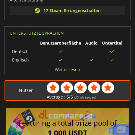
17 Steam Errungenschaften
UNTERSTÜTZTE SPRACHEN
Benutzeroberfläche
Audio
Untertitel
Deutsch
Englisch
Französisch
Weiter lesen
Italienisch
Spanisch
Nutzer
Average :
5
/
5
(
25
Wertungen)
Featuring a total prize pool of
1,000 USDT