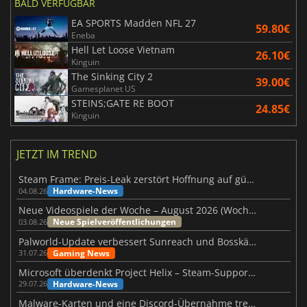
BALD VERFÜGBAR
EA SPORTS Madden NFL 27
59.80€
Eneba
Hell Let Loose Vietnam
26.10€
Kinguin
The Sinking City 2
39.00€
Gamesplanet US
STEINS;GATE RE BOOT
24.85€
Kinguin
JETZT IM TREND
Steam Frame: Preis-Leak zerstört Hoffnung auf günstiges VR-Headset
Hardware-News
04.08.26
Neue Videospiele der Woche – August 2026 (Woche 32)
Neue Spielveröffentlichungen
03.08.26
Palworld-Update verbessert Sunreach und Bosskämpfe deutlich
Gaming News
31.07.26
Microsoft überdenkt Project Helix – Steam-Support gefährdet
Hardware-News
29.07.26
Malware-Karten und eine Discord-Übernahme treffen Meccha Chameleon