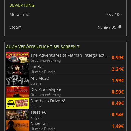
BEWERTUNG
Metacritic
75 / 100
Steam
99
/ 39
AUCH VERÖFFENTLICHT BEI SCREEN 7
The Adventures of Fatman Intergalactic Indigestion
0.99€
GreenmanGaming
Lorelai
2.24€
Humble Bundle
Mr. Maze
1.99€
Steam
Doc Apocalypse
0.99€
GreenmanGaming
Dumbass Drivers!
0.49€
Steam
Tales PC
0.94€
Kinguin
Downfall
1.49€
Humble Bundle