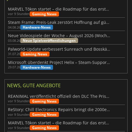
MARVEL Tōkon startet – die Roadmap für das erste Jahr wurde vorgestellt
Gaming News
vor 9 Stunden
Steam Frame: Preis-Leak zerstört Hoffnung auf günstiges VR-Headset
Hardware-News
04.08.26
Neue Videospiele der Woche – August 2026 (Woche 32)
Neue Spielveröffentlichungen
03.08.26
Palworld-Update verbessert Sunreach und Bosskämpfe deutlich
Gaming News
31.07.26
Microsoft überdenkt Project Helix – Steam-Support gefährdet
Hardware-News
29.07.26
NEWS, GUTE ANGEBOTE
REANIMAL veröffentlicht offiziell den DLC The Prisoner
Gaming News
vor 9 Stunden
ReStory: Chill Electronics Repairs bringt die 2000er zurück
Gaming News
vor 9 Stunden
MARVEL Tōkon startet – die Roadmap für das erste Jahr wurde vorgestellt
Gaming News
vor 9 Stunden