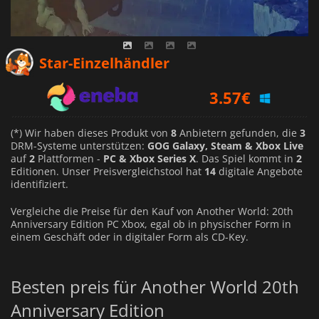
3.34
€
Star-Einzelhändler
3.57
€
5.74
€
(*) Wir haben dieses Produkt von
8
Anbietern gefunden, die
3
DRM-Systeme unterstützen:
GOG Galaxy, Steam & Xbox Live
auf
2
Plattformen -
PC & Xbox Series X
. Das Spiel kommt in
2
Editionen. Unser Preisvergleichstool hat
14
digitale Angebote
identifiziert.
Vergleiche die Preise für den Kauf von Another World: 20th
Anniversary Edition PC Xbox, egal ob in physischer Form in
einem Geschäft oder in digitaler Form als CD-Key.
Besten preis für Another World 20th
Anniversary Edition