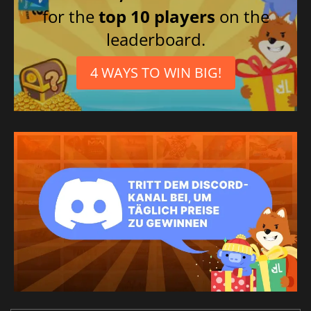
for the
top 10 players
on the
leaderboard.
4 WAYS TO WIN BIG!