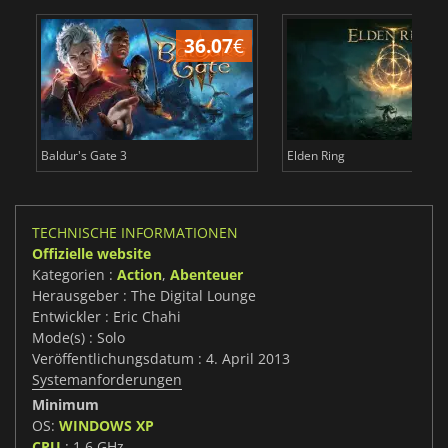
36.07
€
Baldur's Gate 3
Elden Ring
TECHNISCHE INFORMATIONEN
Offizielle website
Kategorien :
Action
,
Abenteuer
Herausgeber : The Digital Lounge
Entwickler : Eric Chahi
Mode(s) : Solo
Veröffentlichungsdatum : 4. April 2013
Systemanforderungen
Minimum
OS:
WINDOWS XP
CPU
: 1.6 GHz