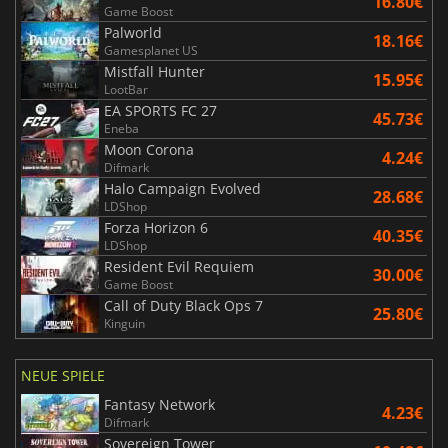
16.80€
Game Boost
Palworld
18.16€
Gamesplanet US
Mistfall Hunter
15.95€
LootBar
EA SPORTS FC 27
45.73€
Eneba
Moon Corona
4.24€
Difmark
Halo Campaign Evolved
28.68€
LDShop
Forza Horizon 6
40.35€
LDShop
Resident Evil Requiem
30.00€
Game Boost
Call of Duty Black Ops 7
25.80€
Kinguin
NEUE SPIELE
Fantasy Network
4.23€
Difmark
Sovereign Tower