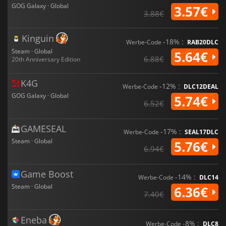
GOG Galaxy · Global
3.57€
3.88€
Kinguin
-18% :
Werbe-Code
RAB20DLC
Steam · Global
5.64€
6.88€
20th Anniversary Edition
K4G
-12% :
Werbe-Code
DLC12DEAL
GOG Galaxy · Global
5.74€
6.52€
GAMESEAL
-17% :
Werbe-Code
SEAL17DLC
Steam · Global
5.76€
6.94€
Game Boost
-14% :
Werbe-Code
DLC14
Steam · Global
6.36€
7.40€
Eneba
-8% :
Werbe-Code
DLC8