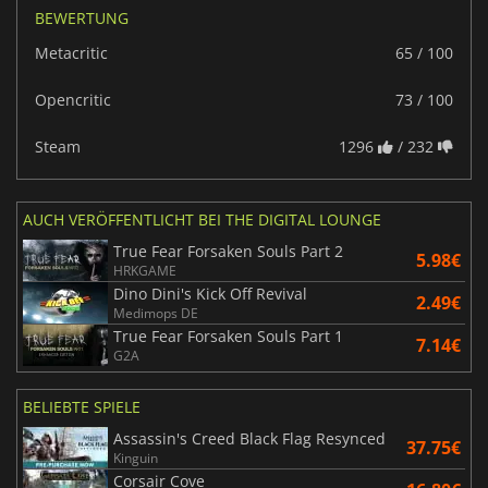
BEWERTUNG
Metacritic
65 / 100
Opencritic
73 / 100
Steam
1296
/ 232
AUCH VERÖFFENTLICHT BEI THE DIGITAL LOUNGE
True Fear Forsaken Souls Part 2
5.98€
HRKGAME
Dino Dini's Kick Off Revival
2.49€
Medimops DE
True Fear Forsaken Souls Part 1
7.14€
G2A
BELIEBTE SPIELE
Assassin's Creed Black Flag Resynced
37.75€
Kinguin
Corsair Cove