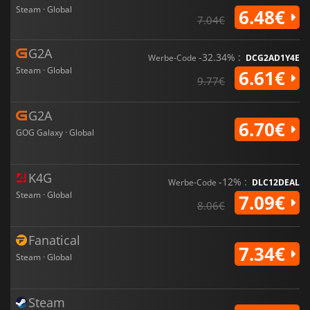
Steam · Global
6.48€
7.04€
G2A
-32.34% :
Werbe-Code
DCG2AD1Y4E
Steam · Global
6.61€
9.77€
G2A
6.70€
GOG Galaxy · Global
K4G
-12% :
Werbe-Code
DLC12DEAL
Steam · Global
7.09€
8.06€
Fanatical
7.34€
Steam · Global
Steam