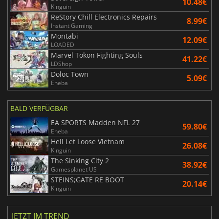
10.48€
Kinguin
ReStory Chill Electronics Repairs
8.99€
Instant Gaming
Montabi
12.09€
LOADED
Marvel Tokon Fighting Souls
41.22€
LDShop
Doloc Town
5.09€
Eneba
BALD VERFÜGBAR
EA SPORTS Madden NFL 27
59.80€
Eneba
Hell Let Loose Vietnam
26.08€
Kinguin
The Sinking City 2
38.92€
Gamesplanet US
STEINS;GATE RE BOOT
20.14€
Kinguin
JETZT IM TREND