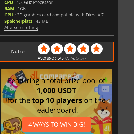
CPU
: 1.8 GHz Processor
RAM
: 1GB
GPU
: 3D graphics card compatible with DirectX 7
Speicherplatz
: 43 MB
Alterseinstufung
Nutzer
Average :
5
/
5
(
25
Wertungen)
Featuring a total prize pool of
1,000 USDT
for the
top 10 players
on the
leaderboard.
4 WAYS TO WIN BIG!