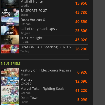
Mistfall Hunter
15.95€
LootBar
EA SPORTS FC 27
45.73€
Eneba
Forza Horizon 6
40.35€
LDShop
Call of Duty Black Ops 7
25.80€
Kinguin
007 First Light
45.02€
LootBar
DRAGON BALL Sparking! ZERO Super Limit Breaking NEO
26.29€
Yuplay
NEUE SPIELE
ReStory Chill Electronics Repairs
6.92€
Kinguin
Montabi
12.09€
LOADED
6.75
€
15.48
€
Marvel Tokon Fighting Souls
41.22€
LDShop
Doloc Town
5.09€
Eneba