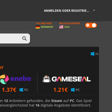
ANMELDEN ODER REGISTRIEREN
YOU ARE HERE
WE ALSO SUPPORT
Dark
GERMANY
USA
mode
PC
er
1.37
€
1.21
€
PC
PC
von
12
Anbietern gefunden, die
Steam
auf
PC
. Das Spiel
eisvergleichstool hat
16
digitale Angebote identifiziert.