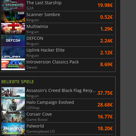
The Last Starship
19.98€
G2A
Scanner Sombre
0.52€
Kinguin
Multiwinia
1.29€
Kinguin
DEFCON
2.24€
Kinguin
Uplink Hacker Elite
2.12€
Kinguin
Introversion Classics Pack
8.69€
Steam
BELIEBTE SPIELE
Assassin's Creed Black Flag Resynced
37.75€
Kinguin
Halo Campaign Evolved
28.68€
LDShop
Corsair Cove
16.77€
Game Boost
Palworld
18.20€
Gamesplanet US