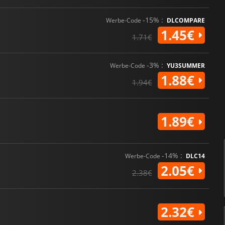
-15% :
Werbe-Code
DLCOMPARE
1.45€
1.71€
-3% :
Werbe-Code
YU3SUMMER
1.88€
1.94€
1.89€
-14% :
Werbe-Code
DLC14
2.05€
2.38€
2.32€