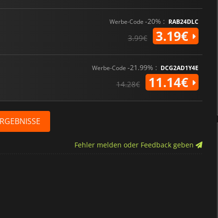
-20% :
Werbe-Code
RAB24DLC
3.19€
3.99€
-21.99% :
Werbe-Code
DCG2AD1Y4E
11.14€
14.28€
ERGEBNISSE
Fehler melden oder Feedback geben