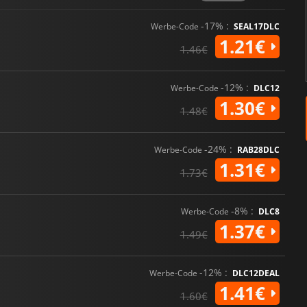
-17% :
Werbe-Code
SEAL17DLC
1.21€
1.46€
-12% :
Werbe-Code
DLC12
1.30€
1.48€
-24% :
Werbe-Code
RAB28DLC
1.31€
1.73€
-8% :
Werbe-Code
DLC8
1.37€
1.49€
-12% :
Werbe-Code
DLC12DEAL
1.41€
1.60€