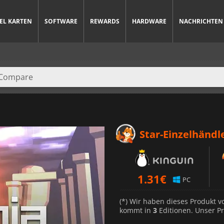
IEL KARTEN
SOFTWARE
REWARDS
HARDWARE
NACHRICHTEN
Star-Einzelhändl
1.31
€
PC
(*) Wir haben dieses Produkt 
kommt in
3
Editionen. Unser Pr