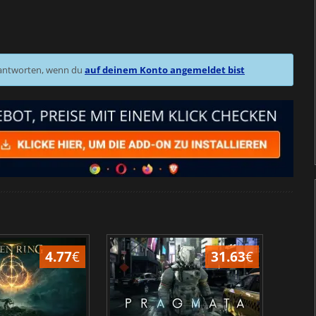
 antworten, wenn du
auf deinem Konto angemeldet bist
4.77
€
31.63
€