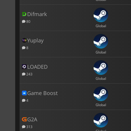
Difmark
80
Global
Yuplay
8
Global
LOADED
243
Global
Game Boost
4
Global
G2A
313