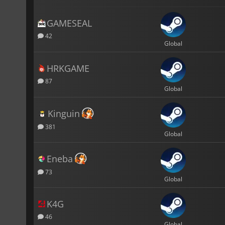
GAMESEAL
42
Global
HRKGAME
87
Global
Kinguin
381
Global
Eneba
73
Global
K4G
46
Global