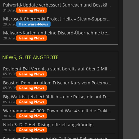
Palworld-Update verbessert Sunreach und Bosskämpfe deutlich
Gaming News
31.07.26
Microsoft überdenkt Project Helix – Steam-Support gefährdet
Hardware-News
29.07.26
Malware-Karten und eine Discord-Übernahme treffen Meccha Chameleon
Gaming News
28.07.26
NEWS, GUTE ANGEBOTE
Resident Evil Veronica steht bereits auf über 2 Millionen Wunschlisten
Gaming News
05.08.26
Beast of Reincarnation: Frischer Kurs vom Pokémon-Studio
Gaming News
05.08.26
Big Walk ist jetzt erhältlich – eine Reise, die auf Freundschaft basiert
Gaming News
05.08.26
Warhammer 40.000: Dawn of War 4 stellt die Fraktion der Necrons vor
Gaming News
30.07.26
Nioh 3: DLC Hell Rising offiziell angekündigt
Gaming News
28.07.26
Forsaken Realms: Vahrin’s Call feiert Release nach 10 Jahren