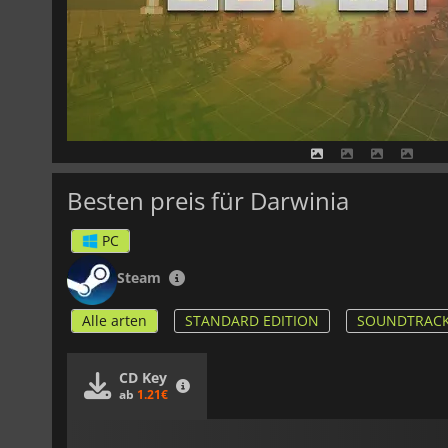
Besten preis für Darwinia
PC
Steam
Alle arten
STANDARD EDITION
SOUNDTRACK
CD Key
ab
1.21€