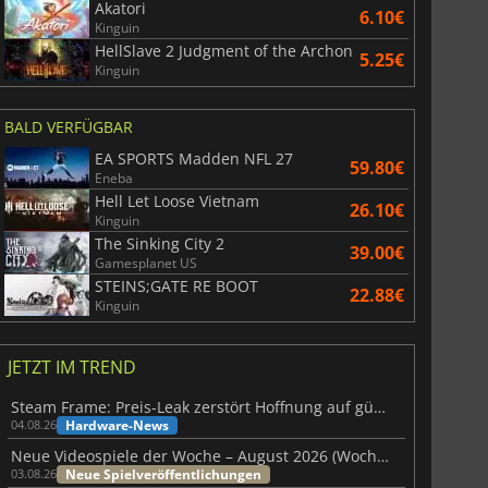
Akatori
6.10€
Kinguin
War WARHAMMER 3
Lies Of P
HellSlave 2 Judgment of the Archon
5.25€
Kinguin
BALD VERFÜGBAR
EA SPORTS Madden NFL 27
59.80€
Eneba
Hell Let Loose Vietnam
26.10€
Kinguin
The Sinking City 2
39.00€
Gamesplanet US
STEINS;GATE RE BOOT
22.88€
Kinguin
JETZT IM TREND
Steam Frame: Preis-Leak zerstört Hoffnung auf günstiges VR-Headset
Hardware-News
04.08.26
Neue Videospiele der Woche – August 2026 (Woche 32)
Neue Spielveröffentlichungen
03.08.26