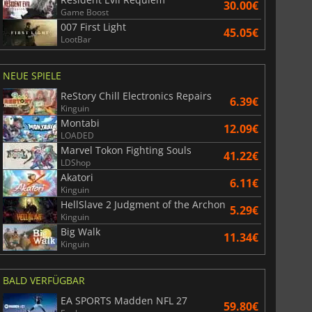
30.00€
Game Boost
007 First Light
45.05€
LootBar
NEUE SPIELE
ReStory Chill Electronics Repairs
6.39€
Kinguin
Montabi
12.09€
LOADED
Marvel Tokon Fighting Souls
41.22€
LDShop
Akatori
6.11€
Kinguin
HellSlave 2 Judgment of the Archon
5.29€
Kinguin
Big Walk
11.34€
Kinguin
BALD VERFÜGBAR
EA SPORTS Madden NFL 27
59.80€