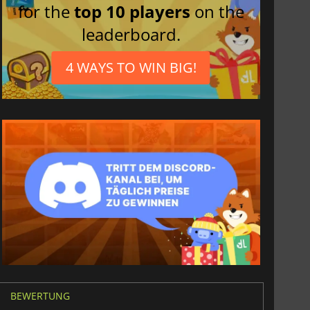
for the
top 10 players
on the
leaderboard.
4 WAYS TO WIN BIG!
BEWERTUNG