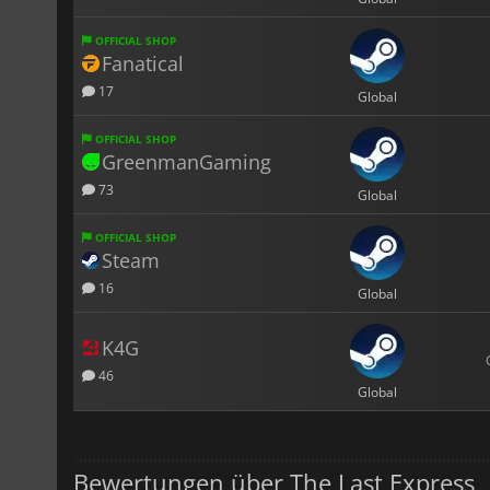
OFFICIAL SHOP
Fanatical
17
Global
OFFICIAL SHOP
GreenmanGaming
73
Global
OFFICIAL SHOP
Steam
16
Global
K4G
46
Global
Bewertungen über The Last Express