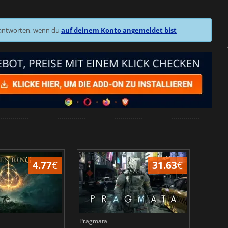
 antworten, wenn du
auf deinem Konto angemeldet bist
4.77
€
31.63
€
Pragmata
Total 