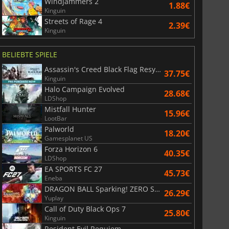
Windjammers 2
1.88€
Kinguin
Streets of Rage 4
2.39€
Kinguin
BELIEBTE SPIELE
Assassin's Creed Black Flag Resynced
37.75€
Kinguin
Halo Campaign Evolved
28.68€
LDShop
Mistfall Hunter
15.96€
LootBar
Palworld
18.20€
Gamesplanet US
Forza Horizon 6
40.35€
LDShop
EA SPORTS FC 27
45.73€
Eneba
DRAGON BALL Sparking! ZERO Super Limit Breaking NEO
26.29€
Yuplay
Call of Duty Black Ops 7
25.80€
Kinguin
Resident Evil Requiem