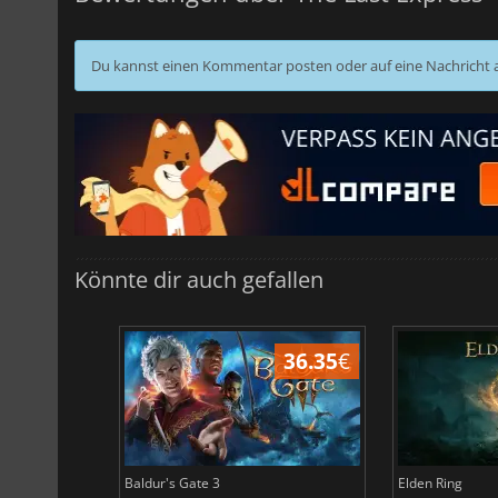
Du kannst einen Kommentar posten oder auf eine Nachricht
Könnte dir auch gefallen
45.05
€
36.35
€
Baldur's Gate 3
Elden Ring