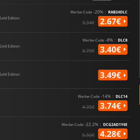
-20% :
Werbe-Code
RAB24DLC
Gold Edition
2.67€
3.34€
-8% :
Werbe-Code
DLC8
Gold Edition
3.40€
3.70€
3.49€
Gold Edition
-14% :
Werbe-Code
DLC14
3.74€
4.35€
-22.2% :
Werbe-Code
DCG2AD1Y4E
4.28€
5.50€