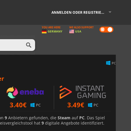
ANMELDEN ODER REGISTRIEREN
YOU ARE HERE
WE ALSO SUPPORT
Dark
GERMANY
USA
mode
PC
er
3.40
€
3.49
€
PC
PC
von
9
Anbietern gefunden, die
Steam
auf
PC
. Das Spiel
eisvergleichstool hat
9
digitale Angebote identifiziert.