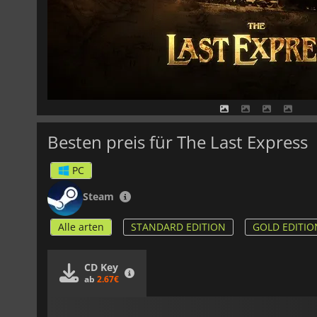
Besten preis für The Last Express
PC
Steam
Alle arten
STANDARD EDITION
GOLD EDITIO
CD Key
ab
2.67€