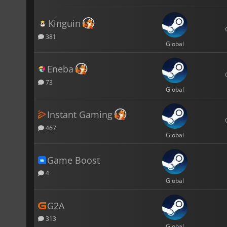
Kinguin
381
Global
Eneba
73
Global
Instant Gaming
467
Global
Game Boost
4
Global
G2A
313
Global