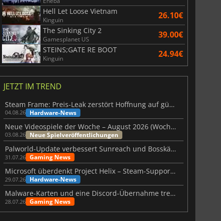
Eneba
Hell Let Loose Vietnam
26.10€
Kinguin
The Sinking City 2
39.00€
Gamesplanet US
STEINS;GATE RE BOOT
24.94€
Kinguin
JETZT IM TREND
Steam Frame: Preis-Leak zerstört Hoffnung auf günstiges VR-Headset
Hardware-News
04.08.26
Neue Videospiele der Woche – August 2026 (Woche 32)
Neue Spielveröffentlichungen
03.08.26
Palworld-Update verbessert Sunreach und Bosskämpfe deutlich
Gaming News
31.07.26
Microsoft überdenkt Project Helix – Steam-Support gefährdet
Hardware-News
29.07.26
Malware-Karten und eine Discord-Übernahme treffen Meccha Chameleon
Gaming News
28.07.26