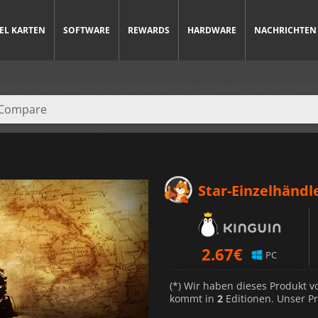
IEL KARTEN
SOFTWARE
REWARDS
HARDWARE
NACHRICHTEN
Star-Einzelhändl
2.67
€
PC
(*) Wir haben dieses Produkt 
kommt in
2
Editionen. Unser Pr