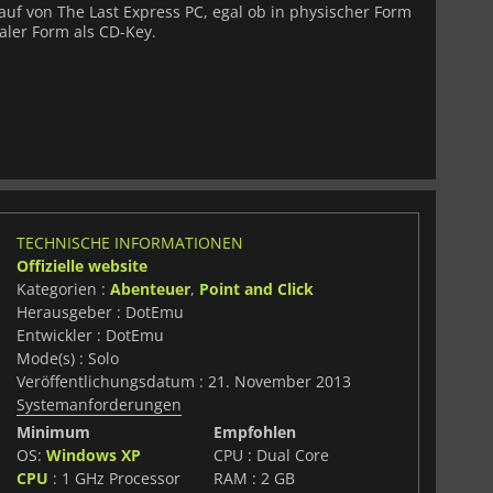
Kauf von The Last Express PC, egal ob in physischer Form
taler Form als CD-Key.
TECHNISCHE INFORMATIONEN
Offizielle website
Kategorien :
Abenteuer
,
Point and Click
Herausgeber : DotEmu
Entwickler : DotEmu
Mode(s) : Solo
Veröffentlichungsdatum : 21. November 2013
Systemanforderungen
Minimum
Empfohlen
OS:
Windows XP
CPU : Dual Core
CPU
: 1 GHz Processor
RAM : 2 GB