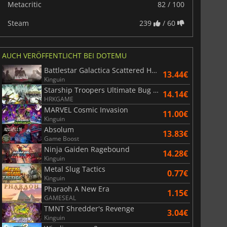
Metacritic
82 / 100
Steam
239
/ 60
AUCH VERÖFFENTLICHT BEI DOTEMU
Battlestar Galactica Scattered Hopes
13.44€
Kinguin
Starship Troopers Ultimate Bug War!
14.14€
HRKGAME
MARVEL Cosmic Invasion
11.00€
Kinguin
Absolum
13.83€
Game Boost
Ninja Gaiden Ragebound
14.28€
Kinguin
6.75
€
15.48
€
Metal Slug Tactics
0.77€
Kinguin
Pharaoh A New Era
1.15€
GAMESEAL
TMNT Shredder's Revenge
3.04€
Kinguin
War WARHAMMER 3
Lies Of P