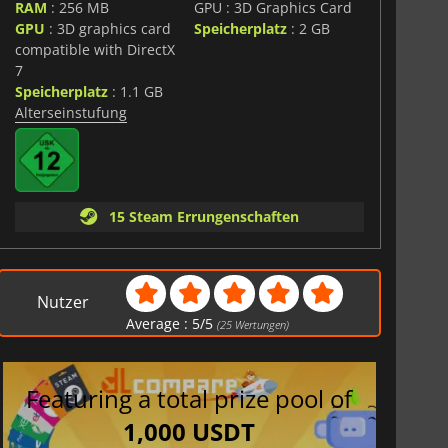
RAM
: 256 MB
GPU : 3D Graphics Card
GPU
: 3D graphics card
Speicherplatz
: 2 GB
compatible with DirectX
7
Speicherplatz
: 1.1 GB
Alterseinstufung
15 Steam Errungenschaften
Nutzer
Average :
5
/
5
(
25
Wertungen)
Featuring a total prize pool of
1,000 USDT