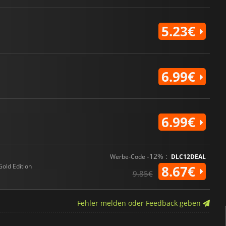
5.23€
6.99€
6.99€
-12% :
Werbe-Code
DLC12DEAL
Gold Edition
8.67€
9.85€
Fehler melden oder Feedback geben