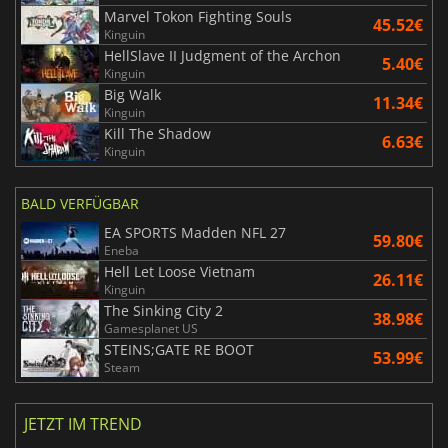
Marvel Tokon Fighting Souls
45.52€
Kinguin
HellSlave II Judgment of the Archon
5.40€
Kinguin
Big Walk
11.34€
Kinguin
Kill The Shadow
6.63€
Kinguin
BALD VERFÜGBAR
EA SPORTS Madden NFL 27
59.80€
Eneba
Hell Let Loose Vietnam
26.11€
Kinguin
The Sinking City 2
38.98€
Gamesplanet US
STEINS;GATE RE BOOT
53.99€
Steam
JETZT IM TREND