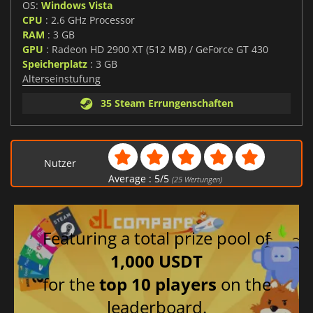
OS:
Windows Vista
CPU
: 2.6 GHz Processor
RAM
: 3 GB
GPU
: Radeon HD 2900 XT (512 MB) / GeForce GT 430
Speicherplatz
: 3 GB
Alterseinstufung
35 Steam Errungenschaften
Nutzer
Average :
5
/
5
(
25
Wertungen)
Featuring a total prize pool of
1,000 USDT
for the
top 10 players
on the
leaderboard.