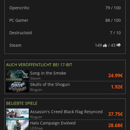
Opencritic
79 / 100
PC Gamer
88 / 100
Destructoid
7 / 10
Steam
149
/ 43
AUCH VERÖFFENTLICHT BEI 17-BIT
Song in the Smoke
24.99€
Steam
Skulls of the Shogun
1.92€
Kinguin
BELIEBTE SPIELE
Assassin's Creed Black Flag Resynced
37.75€
Kinguin
Halo Campaign Evolved
28.68€
LDShop