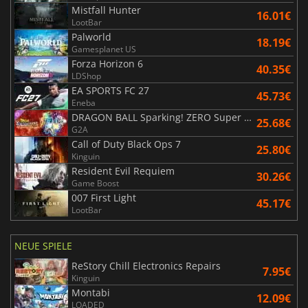
Mistfall Hunter
16.01€
LootBar
Palworld
18.19€
Gamesplanet US
Forza Horizon 6
40.35€
LDShop
EA SPORTS FC 27
45.73€
Eneba
DRAGON BALL Sparking! ZERO Super Limit Breaking NEO
25.68€
G2A
Call of Duty Black Ops 7
25.80€
Kinguin
Resident Evil Requiem
30.26€
Game Boost
007 First Light
45.17€
LootBar
NEUE SPIELE
ReStory Chill Electronics Repairs
7.95€
Kinguin
Montabi
12.09€
LOADED