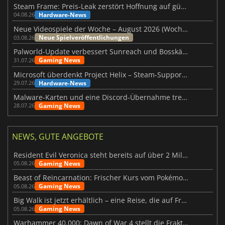
Steam Frame: Preis-Leak zerstört Hoffnung auf günstiges VR-Headset
Hardware-News
04.08.26
Neue Videospiele der Woche – August 2026 (Woche 32)
Neue Spielveröffentlichungen
03.08.26
Palworld-Update verbessert Sunreach und Bosskämpfe deutlich
Gaming News
31.07.26
Microsoft überdenkt Project Helix – Steam-Support gefährdet
Hardware-News
29.07.26
Malware-Karten und eine Discord-Übernahme treffen Meccha Chameleon
Gaming News
28.07.26
NEWS, GUTE ANGEBOTE
Resident Evil Veronica steht bereits auf über 2 Millionen Wunschlisten
Gaming News
05.08.26
Beast of Reincarnation: Frischer Kurs vom Pokémon-Studio
Gaming News
05.08.26
Big Walk ist jetzt erhältlich – eine Reise, die auf Freundschaft basiert
Gaming News
05.08.26
Warhammer 40.000: Dawn of War 4 stellt die Fraktion der Necrons vor