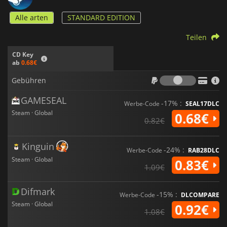
Alle arten
STANDARD EDITION
Teilen
CD Key
ab
0.68€
Gebühr
Gebühren
GAMESEAL
-17% :
Werbe-Code
SEAL17DLC
Steam · Global
0.68€
0.82€
Kinguin
-24% :
Werbe-Code
RAB28DLC
Steam · Global
0.83€
1.09€
Difmark
-15% :
Werbe-Code
DLCOMPARE
Steam · Global
0.92€
1.08€