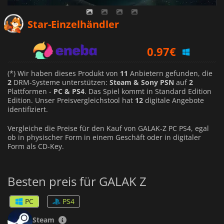
0.83
€
Star-Einzelhändler
0.97
€
2.79
€
(*) Wir haben dieses Produkt von
11
Anbietern gefunden, die
2
DRM-Systeme unterstützen:
Steam & Sony PSN
auf
2
Plattformen -
PC & PS4
. Das Spiel kommt in Standard Edition
Edition. Unser Preisvergleichstool hat
12
digitale Angebote
identifiziert.
Vergleiche die Preise für den Kauf von GALAK-Z PC PS4, egal
ob in physischer Form in einem Geschäft oder in digitaler
Form als CD-Key.
Besten preis für GALAK Z
PC
PS4
Steam