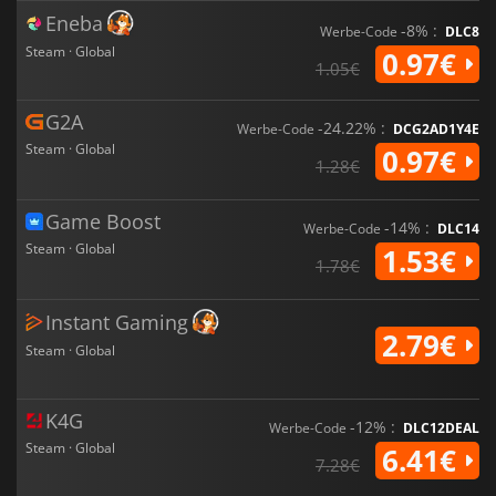
Eneba
-8% :
Werbe-Code
DLC8
Steam · Global
0.97€
1.05€
G2A
-24.22% :
Werbe-Code
DCG2AD1Y4E
Steam · Global
0.97€
1.28€
Game Boost
-14% :
Werbe-Code
DLC14
Steam · Global
1.53€
1.78€
Instant Gaming
2.79€
Steam · Global
K4G
-12% :
Werbe-Code
DLC12DEAL
Steam · Global
6.41€
7.28€