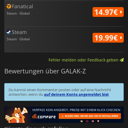
Fanatical
14.97€
Steam · Global
Steam
19.99€
Steam · Global
Fehler melden oder Feedback geben
Bewertungen über GALAK-Z
Du kannst einen Kommentar posten oder auf eine Nachricht
antworten, wenn du
auf deinem Konto angemeldet bist