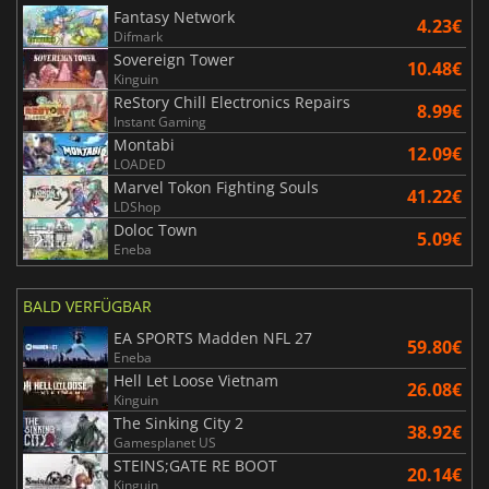
Fantasy Network
4.23€
Difmark
Sovereign Tower
10.48€
Kinguin
ReStory Chill Electronics Repairs
8.99€
Instant Gaming
Montabi
12.09€
LOADED
Marvel Tokon Fighting Souls
41.22€
LDShop
Doloc Town
5.09€
Eneba
BALD VERFÜGBAR
EA SPORTS Madden NFL 27
59.80€
Eneba
Hell Let Loose Vietnam
26.08€
Kinguin
The Sinking City 2
38.92€
Gamesplanet US
STEINS;GATE RE BOOT
20.14€
Kinguin