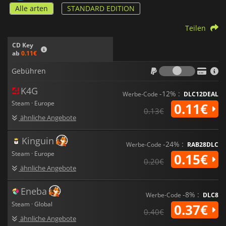
Alle arten
STANDARD EDITION
Teilen
CD Key
ab
0.11€
Gebühr
Gebühren
K4G
-12% :
Werbe-Code
DLC12DEAL
Steam · Europe
0.11€
0.13€
ähnliche Angebote
Kinguin
-24% :
Werbe-Code
RAB28DLC
Steam · Europe
0.15€
0.20€
ähnliche Angebote
Eneba
-8% :
Werbe-Code
DLC8
Steam · Global
0.37€
0.40€
ähnliche Angebote