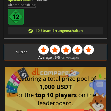
Alterseinstufung
10 Steam Errungenschaften
Nutzer
Average :
5
/
5
(
25
Wertungen)
Featuring a total prize pool of
1,000 USDT
for the
top 10 players
on the
leaderboard.