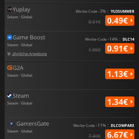
Yuplay
-3% :
Werbe-Code
YU3SUMMER
Steam · Global
0.49€
0.51€
Game Boost
-14% :
Werbe-Code
DLC14
Steam · Global
0.91€
1.06€
ähnliche Angebote
G2A
1.13€
Steam · Global
Steam
1.34€
Steam · Global
GamersGate
-11% :
Werbe-Code
DLCOMPARE
Steam · Global
6.67€
7.49€