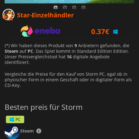
0.15
€
Star-Einzelhändler
0.37
€
0.11
€
(*) Wir haben dieses Produkt von
9
Anbietern gefunden, die
Steam
auf
PC
. Das Spiel kommt in Standard Edition Edition.
Unser Preisvergleichstool hat
16
digitale Angebote
identifiziert.
Vergleiche die Preise für den Kauf von Storm PC, egal ob in
physischer Form in einem Geschäft oder in digitaler Form als
CD-Key.
Besten preis für Storm
PC
Steam