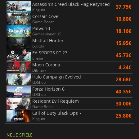
Assassin's Creed Black Flag Resynced
37.75€
Kinguin
Corsair Cove
16.80€
Game Boost
Palworld
18.16€
Gamesplanet US
Mistfall Hunter
15.95€
LootBar
EA SPORTS FC 27
45.73€
Eneba
Moon Corona
4.24€
Difmark
Halo Campaign Evolved
28.68€
LDShop
Forza Horizon 6
40.35€
LDShop
Resident Evil Requiem
30.00€
Game Boost
Call of Duty Black Ops 7
25.80€
Kinguin
NEUE SPIELE