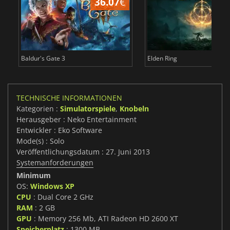
36.07
€
Baldur's Gate 3
Elden Ring
TECHNISCHE INFORMATIONEN
Kategorien :
Simulatorspiele
,
Knobeln
Herausgeber : Neko Entertainment
Entwickler : Eko Software
Mode(s) : Solo
Veröffentlichungsdatum : 27. Juni 2013
Systemanforderungen
Minimum
OS:
Windows XP
CPU
: Dual Core 2 GHz
RAM
: 2 GB
GPU
: Memory 256 Mb, ATI Radeon HD 2600 XT
Speicherplatz
: 1300 MB