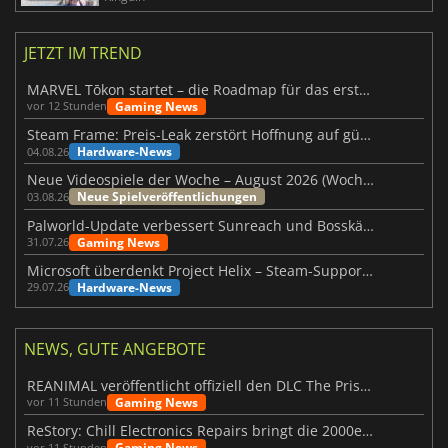
JETZT IM TREND
MARVEL Tōkon startet – die Roadmap für das erste Jahr wurde vorgestellt
Gaming News
vor 12 Stunden
Steam Frame: Preis-Leak zerstört Hoffnung auf günstiges VR-Headset
Hardware-News
04.08.26
Neue Videospiele der Woche – August 2026 (Woche 32)
Neue Spielveröffentlichungen
03.08.26
Palworld-Update verbessert Sunreach und Bosskämpfe deutlich
Gaming News
31.07.26
Microsoft überdenkt Project Helix – Steam-Support gefährdet
Hardware-News
29.07.26
NEWS, GUTE ANGEBOTE
REANIMAL veröffentlicht offiziell den DLC The Prisoner
Gaming News
vor 11 Stunden
ReStory: Chill Electronics Repairs bringt die 2000er zurück
Gaming News
vor 11 Stunden