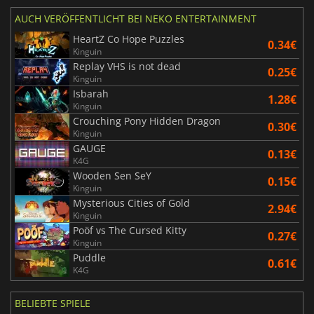
AUCH VERÖFFENTLICHT BEI NEKO ENTERTAINMENT
HeartZ Co Hope Puzzles
0.34€
Kinguin
Replay VHS is not dead
0.25€
Kinguin
Isbarah
1.28€
Kinguin
Crouching Pony Hidden Dragon
0.30€
Kinguin
GAUGE
0.13€
K4G
Wooden Sen SeY
0.15€
Kinguin
Mysterious Cities of Gold
2.94€
Kinguin
Poöf vs The Cursed Kitty
0.27€
Kinguin
Puddle
0.61€
K4G
BELIEBTE SPIELE