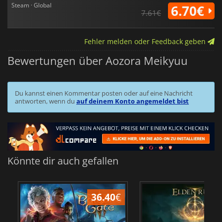
Steam · Global
6.70€
7.61€
Fehler melden oder Feedback geben
Bewertungen über Aozora Meikyuu
Du kannst einen Kommentar posten oder auf eine Nachricht
antworten, wenn du
auf deinem Konto angemeldet bist
Könnte dir auch gefallen
36.40
€