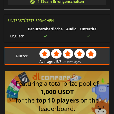
1 Steam Errungenschaften
UNTERSTÜTZTE SPRACHEN
Benutzeroberfläche
Audio
Untertitel
Englisch
Nutzer
Average :
5
/
5
(
25
Wertungen)
Featuring a total prize pool of
1,000 USDT
for the
top 10 players
on the
leaderboard.