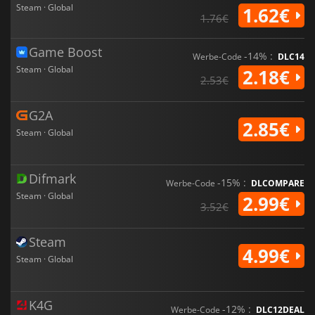
Steam · Global
1.62€
1.76€
Game Boost
-14% :
Werbe-Code
DLC14
Steam · Global
2.18€
2.53€
G2A
2.85€
Steam · Global
Difmark
-15% :
Werbe-Code
DLCOMPARE
Steam · Global
2.99€
3.52€
Steam
4.99€
Steam · Global
K4G
-12% :
Werbe-Code
DLC12DEAL