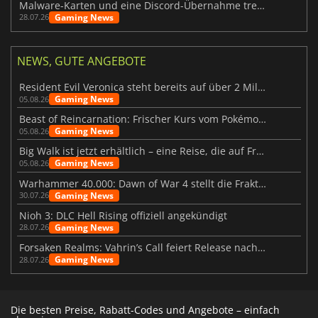
Malware-Karten und eine Discord-Übernahme treffen Meccha Chameleon
Gaming News
28.07.26
NEWS, GUTE ANGEBOTE
Resident Evil Veronica steht bereits auf über 2 Millionen Wunschlisten
Gaming News
05.08.26
Beast of Reincarnation: Frischer Kurs vom Pokémon-Studio
Gaming News
05.08.26
Big Walk ist jetzt erhältlich – eine Reise, die auf Freundschaft basiert
Gaming News
05.08.26
Warhammer 40.000: Dawn of War 4 stellt die Fraktion der Necrons vor
Gaming News
30.07.26
Nioh 3: DLC Hell Rising offiziell angekündigt
Gaming News
28.07.26
Forsaken Realms: Vahrin’s Call feiert Release nach 10 Jahren
Gaming News
28.07.26
Die besten Preise, Rabatt-Codes und Angebote – einfach