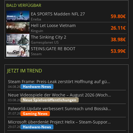
BALD VERFÜGBAR
EA SPORTS Madden NFL 27
59.80€
Eneba
Hell Let Loose Vietnam
26.11€
Kinguin
The Sinking City 2
38.98€
Gamesplanet US
STEINS;GATE RE BOOT
53.99€
Steam
JETZT IM TREND
Steam Frame: Preis-Leak zerstört Hoffnung auf günstiges VR-Headset
Hardware-News
04.08.26
Neue Videospiele der Woche – August 2026 (Woche 32)
Neue Spielveröffentlichungen
03.08.26
Palworld-Update verbessert Sunreach und Bosskämpfe deutlich
Gaming News
31.07.26
Microsoft überdenkt Project Helix – Steam-Support gefährdet
Hardware-News
29.07.26