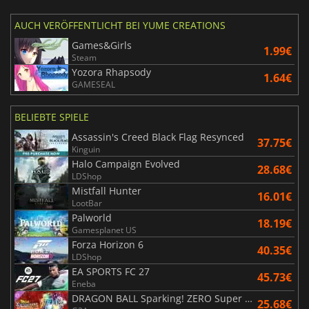
AUCH VERÖFFENTLICHT BEI YUME CREATIONS
Games&Girls
1.99€
Steam
Yozora Rhapsody
1.64€
GAMESEAL
BELIEBTE SPIELE
Assassin's Creed Black Flag Resynced
37.75€
Kinguin
Halo Campaign Evolved
28.68€
LDShop
Mistfall Hunter
16.01€
LootBar
Palworld
18.19€
Gamesplanet US
Forza Horizon 6
40.35€
LDShop
EA SPORTS FC 27
45.73€
Eneba
DRAGON BALL Sparking! ZERO Super Limit Breaking NEO
25.68€