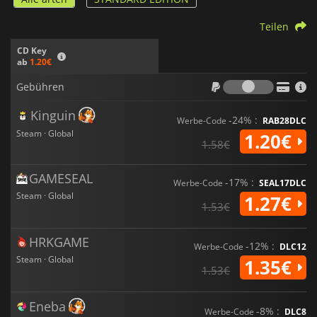
Teilen
CD Key
ab
1.20€
Gebühr
Gebühren
Kinguin
-24% :
Werbe-Code
RAB28DLC
Steam · Global
1.20€
1.58€
GAMESEAL
-17% :
Werbe-Code
SEAL17DLC
Steam · Global
1.27€
1.53€
HRKGAME
-12% :
Werbe-Code
DLC12
Steam · Global
1.35€
1.53€
Eneba
-8% :
Werbe-Code
DLC8