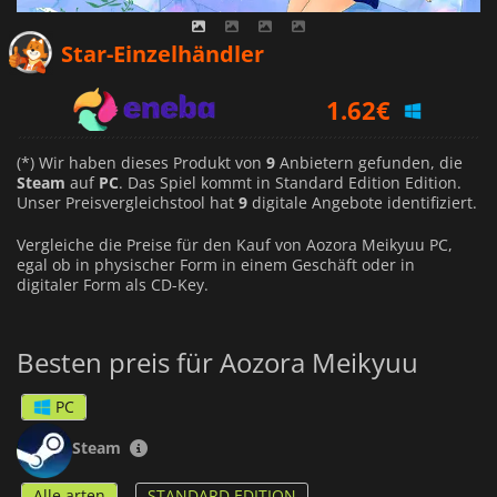
1.20
€
Star-Einzelhändler
1.62
€
1.27
€
(*) Wir haben dieses Produkt von
9
Anbietern gefunden, die
Steam
auf
PC
. Das Spiel kommt in Standard Edition Edition.
Unser Preisvergleichstool hat
9
digitale Angebote identifiziert.
Vergleiche die Preise für den Kauf von Aozora Meikyuu PC,
egal ob in physischer Form in einem Geschäft oder in
digitaler Form als CD-Key.
Besten preis für Aozora Meikyuu
PC
Steam
Alle arten
STANDARD EDITION