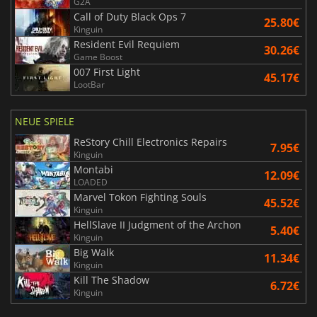
G2A
Call of Duty Black Ops 7
25.80€
Kinguin
Resident Evil Requiem
30.26€
Game Boost
007 First Light
45.17€
LootBar
NEUE SPIELE
ReStory Chill Electronics Repairs
7.95€
Kinguin
Montabi
12.09€
LOADED
Marvel Tokon Fighting Souls
45.52€
Kinguin
HellSlave II Judgment of the Archon
5.40€
Kinguin
Big Walk
11.34€
Kinguin
Kill The Shadow
6.72€
Kinguin