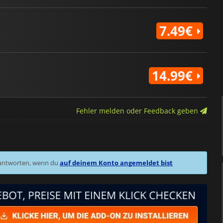
7.49€
14.99€
Fehler melden oder Feedback geben
 antworten, wenn du
auf deinem Konto angemeldet bist