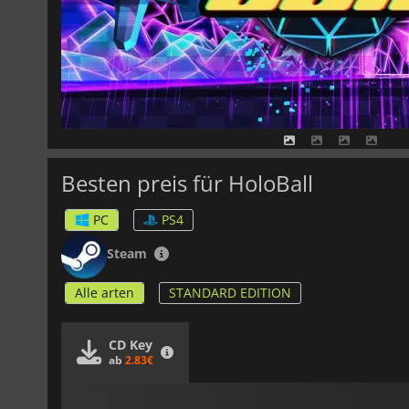
Besten preis für HoloBall
PC
PS4
Steam
Alle arten
STANDARD EDITION
CD Key
ab
2.83€