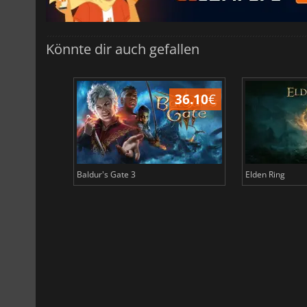
Könnte dir auch gefallen
45.02
€
36.10
€
Baldur's Gate 3
Elden Ring