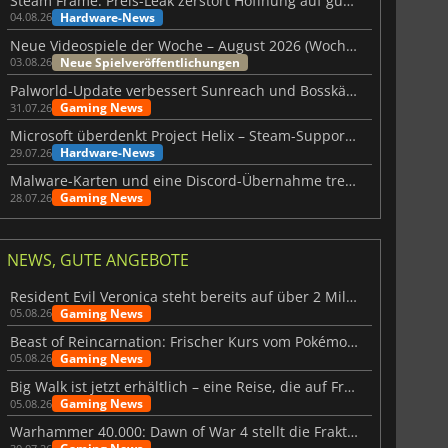
Steam Frame: Preis-Leak zerstört Hoffnung auf günstiges VR-Headset
Hardware-News
04.08.26
Neue Videospiele der Woche – August 2026 (Woche 32)
Neue Spielveröffentlichungen
03.08.26
Palworld-Update verbessert Sunreach und Bosskämpfe deutlich
Gaming News
31.07.26
Microsoft überdenkt Project Helix – Steam-Support gefährdet
Hardware-News
29.07.26
Malware-Karten und eine Discord-Übernahme treffen Meccha Chameleon
Gaming News
28.07.26
NEWS, GUTE ANGEBOTE
Resident Evil Veronica steht bereits auf über 2 Millionen Wunschlisten
Gaming News
05.08.26
Beast of Reincarnation: Frischer Kurs vom Pokémon-Studio
Gaming News
05.08.26
Big Walk ist jetzt erhältlich – eine Reise, die auf Freundschaft basiert
Gaming News
05.08.26
Warhammer 40.000: Dawn of War 4 stellt die Fraktion der Necrons vor