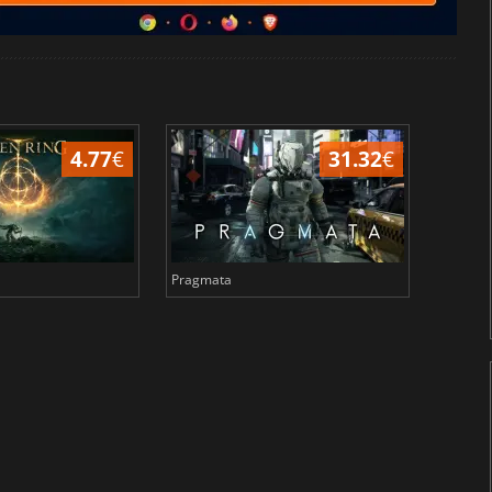
4.77
€
31.32
€
Pragmata
Total 