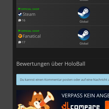
OFFICIAL SHOP
Steam
16
Global
OFFICIAL SHOP
Fanatical
17
Global
Bewertungen über HoloBall
Du kannst einen Kommentar posten oder auf eine Nachricht