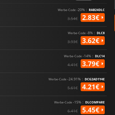
-20% :
Werbe-Code
RAB24DLC
2.83€
3.54€
-8% :
Werbe-Code
DLC8
3.62€
3.93€
-14% :
Werbe-Code
DLC14
3.79€
4.41€
-24.91% :
Werbe-Code
DCG2AD1Y4E
4.21€
5.61€
-15% :
Werbe-Code
DLCOMPARE
5.45€
6.41€