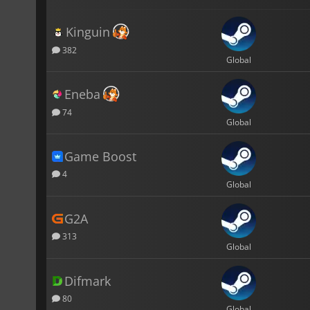
Kinguin
382
Global
Eneba
74
Global
Game Boost
4
Global
G2A
313
Global
Difmark
80
Global