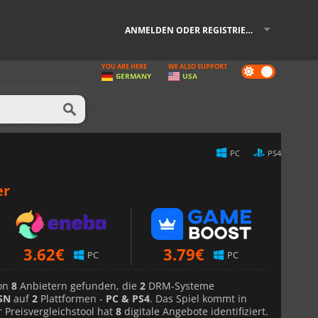
ANMELDEN ODER REGISTRIEREN
YOU ARE HERE
WE ALSO SUPPORT
Dark
GERMANY
USA
mode
PC
PS4
er
3.62
€
3.79
€
PC
PC
von
8
Anbietern gefunden, die
2
DRM-Systeme
SN
auf
2
Plattformen -
PC & PS4
. Das Spiel kommt in
r Preisvergleichstool hat
8
digitale Angebote identifiziert.