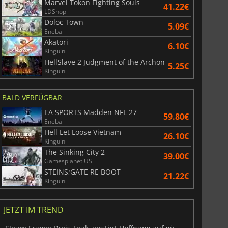
Marvel Tokon Fighting Souls
41.22€
LDShop
Doloc Town
5.09€
Eneba
Akatori
6.10€
Kinguin
HellSlave 2 Judgment of the Archon
5.25€
Kinguin
BALD VERFÜGBAR
EA SPORTS Madden NFL 27
59.80€
Eneba
Hell Let Loose Vietnam
26.10€
Kinguin
The Sinking City 2
39.00€
Gamesplanet US
STEINS;GATE RE BOOT
21.22€
Kinguin
JETZT IM TREND