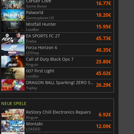
Corsair Cove
16.77€
Game Boost
Palworld
18.20€
Gamesplanet US
Mistfall Hunter
15.95€
LootBar
EA SPORTS FC 27
45.73€
Eneba
6.75
€
15.48
€
Forza Horizon 6
40.35€
LDShop
Call of Duty Black Ops 7
25.80€
Kinguin
007 First Light
45.02€
War WARHAMMER 3
Lies Of P
LootBar
DRAGON BALL Sparking! ZERO Super Limit Breaking NEO
26.29€
Yuplay
NEUE SPIELE
ReStory Chill Electronics Repairs
6.92€
Kinguin
Montabi
12.09€
LOADED