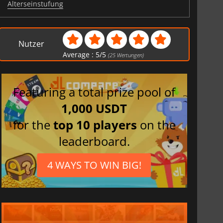
Alterseinstufung
Nutzer
Average :
5
/
5
(
25
Wertungen)
Featuring a total prize pool of
1,000 USDT
for the
top 10 players
on the
leaderboard.
4 WAYS TO WIN BIG!