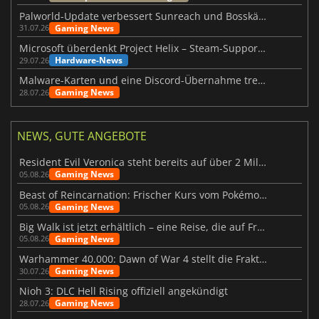
Palworld-Update verbessert Sunreach und Bosskämpfe deutlich
Gaming News
31.07.26
Microsoft überdenkt Project Helix – Steam-Support gefährdet
Hardware-News
29.07.26
Malware-Karten und eine Discord-Übernahme treffen Meccha Chameleon
Gaming News
28.07.26
NEWS, GUTE ANGEBOTE
Resident Evil Veronica steht bereits auf über 2 Millionen Wunschlisten
Gaming News
05.08.26
Beast of Reincarnation: Frischer Kurs vom Pokémon-Studio
Gaming News
05.08.26
Big Walk ist jetzt erhältlich – eine Reise, die auf Freundschaft basiert
Gaming News
05.08.26
Warhammer 40.000: Dawn of War 4 stellt die Fraktion der Necrons vor
Gaming News
30.07.26
Nioh 3: DLC Hell Rising offiziell angekündigt
Gaming News
28.07.26