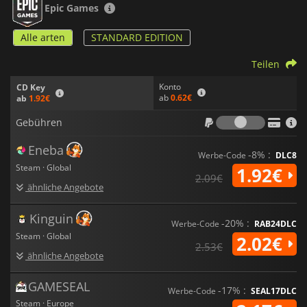
Epic Games
Alle arten
STANDARD EDITION
Teilen
Konto
CD Key
ab
0.62€
ab
1.92€
Gebühr
Gebühren
Eneba
-8% :
Werbe-Code
DLC8
Steam · Global
1.92€
2.09€
ähnliche Angebote
Kinguin
-20% :
Werbe-Code
RAB24DLC
Steam · Global
2.02€
2.53€
ähnliche Angebote
GAMESEAL
-17% :
Werbe-Code
SEAL17DLC
Steam · Europe