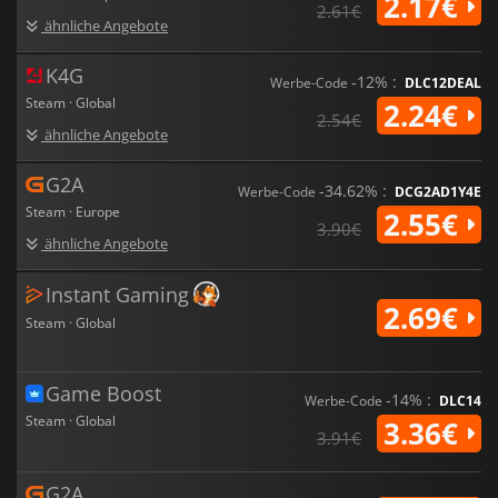
2.17€
2.61€
ähnliche Angebote
K4G
-12% :
Werbe-Code
DLC12DEAL
Steam · Global
2.24€
2.54€
ähnliche Angebote
G2A
-34.62% :
Werbe-Code
DCG2AD1Y4E
Steam · Europe
2.55€
3.90€
ähnliche Angebote
Instant Gaming
2.69€
Steam · Global
Game Boost
-14% :
Werbe-Code
DLC14
Steam · Global
3.36€
3.91€
G2A