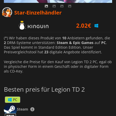
1.92
€
Star-Einzelhändler
2.02
€
2.69
€
(*) Wir haben dieses Produkt von
10
Anbietern gefunden, die
2
DRM-Systeme unterstützen:
Steam & Epic Games
auf
PC
.
Das Spiel kommt in Standard Edition Edition. Unser
Preisvergleichstool hat
23
digitale Angebote identifiziert.
Vergleiche die Preise für den Kauf von Legion TD 2 PC, egal ob
in physischer Form in einem Geschäft oder in digitaler Form
als CD-Key.
Besten preis für Legion TD 2
PC
Steam