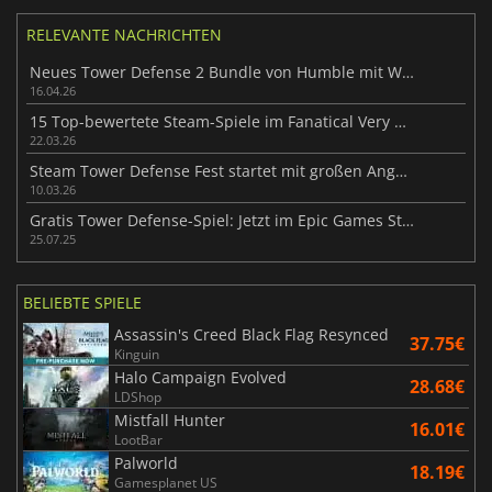
RELEVANTE NACHRICHTEN
Neues Tower Defense 2 Bundle von Humble mit Wunschpreis
16.04.26
15 Top-bewertete Steam-Spiele im Fanatical Very Positive Bundle
22.03.26
Steam Tower Defense Fest startet mit großen Angeboten bis zum 16. März
10.03.26
Gratis Tower Defense-Spiel: Jetzt im Epic Games Store holen!
25.07.25
BELIEBTE SPIELE
Assassin's Creed Black Flag Resynced
37.75€
Kinguin
Halo Campaign Evolved
28.68€
LDShop
Mistfall Hunter
16.01€
LootBar
Palworld
18.19€
Gamesplanet US