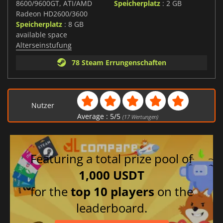
8600/9600GT, ATI/AMD
Speicherplatz
: 2 GB
Radeon HD2600/3600
Speicherplatz
: 8 GB
available space
Alterseinstufung
78 Steam Errungenschaften
Nutzer
Average :
5
/
5
(
17
Wertungen)
Featuring a total prize pool of
1,000 USDT
for the
top 10 players
on the
leaderboard.