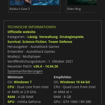
Baldur's Gate 3
Elden Ring
TECHNISCHE INFORMATIONEN
Offizielle website
Kategorien :
Lässig
,
Verwaltung
,
Strategiespiele
,
Survival
,
Science-Fiction
,
Tower Defense
Herausgeber : AutoAttack Games
Entwickler : AutoAttack Games
Mode(s) : Multiplayer
Veröffentlichungsdatum : 1. Oktober 2021
Neuester Patch:
v26.4 - 14.04.26
Systemanforderungen
Minimum
Empfohlen
OS:
Windows 7
OS:
Windows 10 64-bit
CPU
: Dual core from Intel
CPU : Quad core from Intel
or AMD at 2.8 GHz.
or AMd at +
RAM
: 4 GB RAM
RAM : 8 GB
GPU
: nVidia GeForce
GPU : GTX 1060 / RX 580