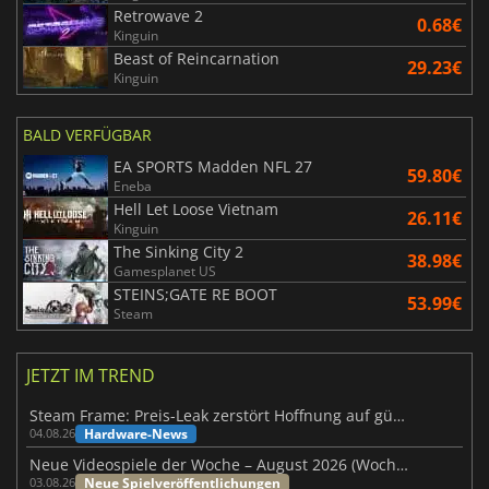
Retrowave 2
0.68€
Kinguin
Beast of Reincarnation
29.23€
Kinguin
BALD VERFÜGBAR
EA SPORTS Madden NFL 27
59.80€
Eneba
Hell Let Loose Vietnam
26.11€
Kinguin
The Sinking City 2
38.98€
Gamesplanet US
STEINS;GATE RE BOOT
53.99€
Steam
JETZT IM TREND
Steam Frame: Preis-Leak zerstört Hoffnung auf günstiges VR-Headset
Hardware-News
04.08.26
Neue Videospiele der Woche – August 2026 (Woche 32)
Neue Spielveröffentlichungen
03.08.26