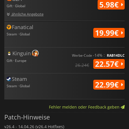
5.98€
Gift · Global
ähnliche Angebote
Fanatical
19.99€
Steam · Global
Kinguin
-14% :
Werbe-Code
RAB14DLC
Gift · Europe
22.57€
26.24€
Steam
22.99€
Steam · Global
Fehler melden oder Feedback geben
Patch-Hinweise
v26.4 -
14.04.26 (v26.4 Hotfixes)