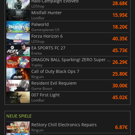
Halo Campaign Evolved
28.68€
LDShop
Mistfall Hunter
15.95€
LootBar
Palworld
18.20€
Gamesplanet US
Forza Horizon 6
40.35€
LDShop
EA SPORTS FC 27
45.73€
Eneba
DRAGON BALL Sparking! ZERO Super Limit Breaking NEO
26.29€
Yuplay
Call of Duty Black Ops 7
25.80€
Kinguin
Resident Evil Requiem
30.00€
Game Boost
007 First Light
45.02€
LootBar
NEUE SPIELE
ReStory Chill Electronics Repairs
6.87€
Kinguin