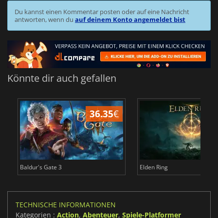
Du kannst einen Kommentar posten oder auf eine Nachricht
antworten, wenn du
auf deinem Konto angemeldet bist
Könnte dir auch gefallen
36.35
€
Baldur's Gate 3
Elden Ring
TECHNISCHE INFORMATIONEN
Kategorien :
Action
,
Abenteuer
,
Spiele-Platformer