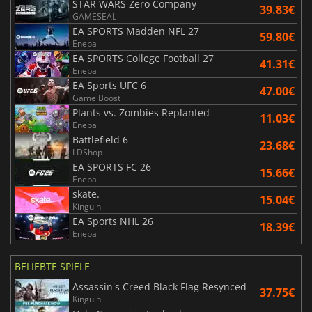
STAR WARS Zero Company
39.83€
GAMESEAL
EA SPORTS Madden NFL 27
59.80€
Eneba
EA SPORTS College Football 27
41.31€
Eneba
EA Sports UFC 6
47.00€
Game Boost
Plants vs. Zombies Replanted
11.03€
Eneba
Battlefield 6
23.68€
LDShop
EA SPORTS FC 26
15.66€
Eneba
skate.
15.04€
Kinguin
EA Sports NHL 26
18.39€
Eneba
BELIEBTE SPIELE
Assassin's Creed Black Flag Resynced
37.75€
Kinguin