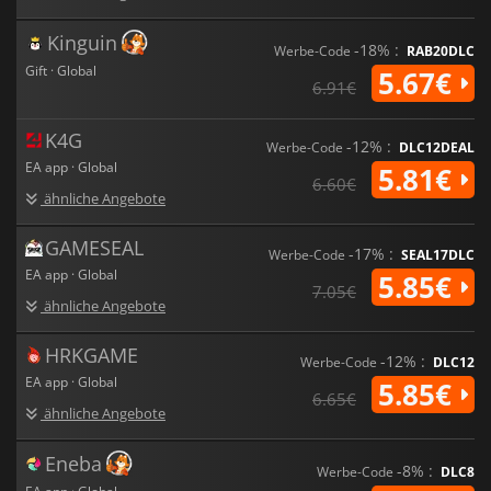
Kinguin
-18% :
Werbe-Code
RAB20DLC
Gift · Global
5.67€
6.91€
K4G
-12% :
Werbe-Code
DLC12DEAL
EA app · Global
5.81€
6.60€
ähnliche Angebote
GAMESEAL
-17% :
Werbe-Code
SEAL17DLC
EA app · Global
5.85€
7.05€
ähnliche Angebote
HRKGAME
-12% :
Werbe-Code
DLC12
EA app · Global
5.85€
6.65€
ähnliche Angebote
Eneba
-8% :
Werbe-Code
DLC8