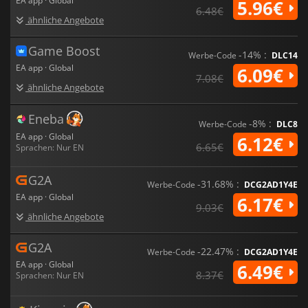
EA app · Global
5.96€
6.48€
ähnliche Angebote
Game Boost
-14% :
Werbe-Code
DLC14
EA app · Global
6.09€
7.08€
ähnliche Angebote
Eneba
-8% :
Werbe-Code
DLC8
EA app · Global
6.12€
6.65€
Sprachen: Nur EN
G2A
-31.68% :
Werbe-Code
DCG2AD1Y4E
EA app · Global
6.17€
9.03€
ähnliche Angebote
G2A
-22.47% :
Werbe-Code
DCG2AD1Y4E
EA app · Global
6.49€
8.37€
Sprachen: Nur EN