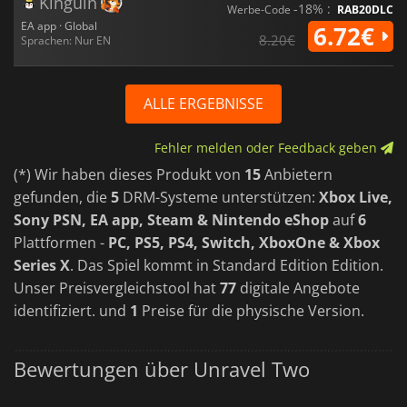
Kinguin
-18% :
Werbe-Code
RAB20DLC
EA app · Global
6.72€
8.20€
Sprachen: Nur EN
ALLE ERGEBNISSE
Fehler melden oder Feedback geben
(*) Wir haben dieses Produkt von
15
Anbietern
gefunden, die
5
DRM-Systeme unterstützen:
Xbox Live,
Sony PSN, EA app, Steam & Nintendo eShop
auf
6
Plattformen -
PC, PS5, PS4, Switch, XboxOne & Xbox
Series X
. Das Spiel kommt in Standard Edition Edition.
Unser Preisvergleichstool hat
77
digitale Angebote
identifiziert. und
1
Preise für die physische Version.
Bewertungen über Unravel Two