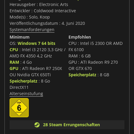
Herausgeber : Electronic Arts
Entwickler : Coldwood Interactive
Mode(s) : Solo, Koop
Veröffentlichungsdatum : 4. Juni 2020
Systemanforderungen
Minimum
Empfohlen
OS:
Windows 7 64 bits
CPU : Intel i5 2300 OR AMD
CPU
: Intel i3 2120 3,3 GHz /
FX 6100
AMD FX 4350 4,2 GHz
RAM : 6 GB
RAM
: 4 Go
GPU : ATI Radeon R9 270
GPU
: ATI Radeon R7 250X
OR GTX 670
OU Nvidia GTX 650Ti
Speicherplatz
: 8 GB
Speicherplatz
: 8 Go
DirectX11
Alterseinstufung
28 Steam Errungenschaften