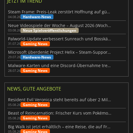
JETZT IM TREND
Steam Frame: Preis-Leak zerstört Hoffnung auf günstiges VR-Headset
Hardware-News
04.08.26
Neue Videospiele der Woche – August 2026 (Woche 32)
Neue Spielveröffentlichungen
03.08.26
Palworld-Update verbessert Sunreach und Bosskämpfe deutlich
Gaming News
31.07.26
Microsoft überdenkt Project Helix – Steam-Support gefährdet
Hardware-News
29.07.26
Malware-Karten und eine Discord-Übernahme treffen Meccha Chameleon
Gaming News
28.07.26
NEWS, GUTE ANGEBOTE
Resident Evil Veronica steht bereits auf über 2 Millionen Wunschlisten
Gaming News
05.08.26
Beast of Reincarnation: Frischer Kurs vom Pokémon-Studio
Gaming News
05.08.26
Big Walk ist jetzt erhältlich – eine Reise, die auf Freundschaft basiert
Gaming News
05.08.26