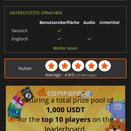
UNTERSTÜTZTE SPRACHEN
Benutzeroberfläche
Audio
Untertitel
Deutsch
Englisch
Spanisch
Weiter lesen
Japanisch
Französisch
Nutzer
Italienisch
Average :
4.8
/
5
(
26
Wertungen)
Britisches
Englisch
Featuring a total prize pool of
1,000 USDT
for the
top 10 players
on the
leaderboard.