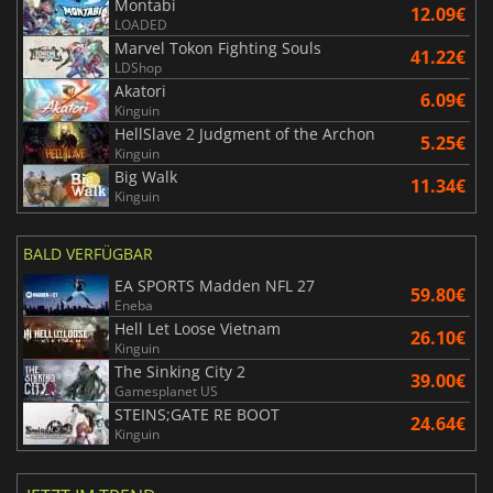
Montabi
12.09€
LOADED
Marvel Tokon Fighting Souls
41.22€
LDShop
Akatori
6.09€
Kinguin
HellSlave 2 Judgment of the Archon
5.25€
Kinguin
Big Walk
11.34€
Kinguin
BALD VERFÜGBAR
EA SPORTS Madden NFL 27
59.80€
Eneba
Hell Let Loose Vietnam
26.10€
Kinguin
The Sinking City 2
39.00€
Gamesplanet US
STEINS;GATE RE BOOT
24.64€
Kinguin