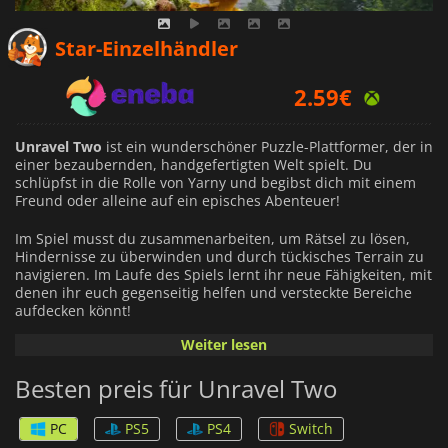
2.28
€
Star-Einzelhändler
2.59
€
7.29
€
Unravel Two
ist ein wunderschöner Puzzle-Plattformer, der in
einer bezaubernden, handgefertigten Welt spielt. Du
schlüpfst in die Rolle von Yarny und begibst dich mit einem
Freund oder alleine auf ein episches Abenteuer!
Im Spiel musst du zusammenarbeiten, um Rätsel zu lösen,
Hindernisse zu überwinden und durch tückisches Terrain zu
navigieren. Im Laufe des Spiels lernt ihr neue Fähigkeiten, mit
denen ihr euch gegenseitig helfen und versteckte Bereiche
aufdecken könnt!
Weiter lesen
Optisch ist
Unravel Tw
o atemberaubend - mit üppigen
Umgebungen voller Leben und Farben. Der Soundtrack des
Besten preis für Unravel Two
Spiels ist ebenso beeindruckend - mit sanften Klängen und
Rhythmen, die deine Reise untermalen!
PC
PS5
PS4
Switch
Unravel Two
verfügt außerdem über einen innovativen Koop-