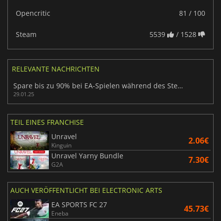
Opencritic
81 / 100
Steam
5539
/ 1528
RELEVANTE NACHRICHTEN
Spare bis zu 90% bei EA-Spielen während des Steam Lunar New Year Sale
29.01.25
TEIL EINES FRANCHISE
Unravel
2.06€
Kinguin
Unravel Yarny Bundle
7.30€
G2A
AUCH VERÖFFENTLICHT BEI ELECTRONIC ARTS
EA SPORTS FC 27
45.73€
Eneba