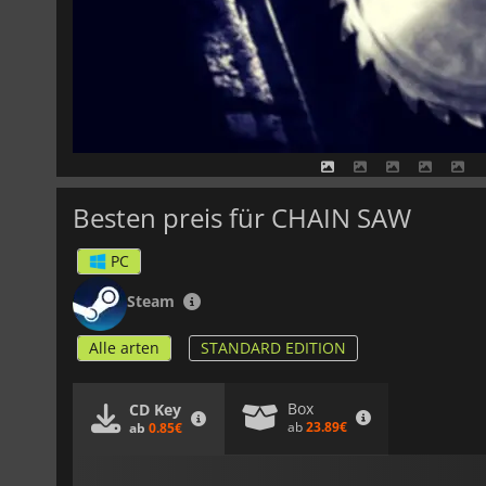
Besten preis für CHAIN SAW
PC
Steam
Alle arten
STANDARD EDITION
Box
CD Key
ab
23.89€
ab
0.85€