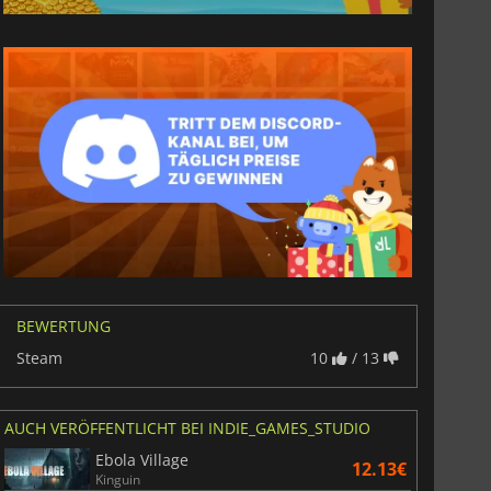
6.75
€
15.48
€
BEWERTUNG
Steam
10
/ 13
War WARHAMMER 3
Lies Of P
AUCH VERÖFFENTLICHT BEI INDIE_GAMES_STUDIO
Ebola Village
12.13€
Kinguin