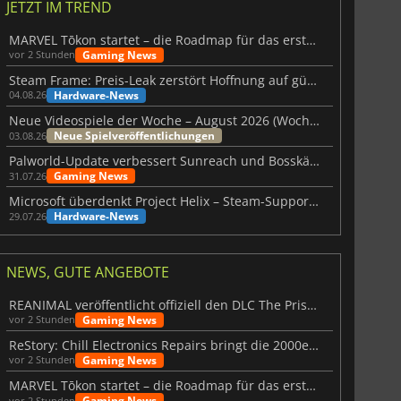
JETZT IM TREND
MARVEL Tōkon startet – die Roadmap für das erste Jahr wurde vorgestellt
Gaming News
vor 2 Stunden
Steam Frame: Preis-Leak zerstört Hoffnung auf günstiges VR-Headset
Hardware-News
04.08.26
Neue Videospiele der Woche – August 2026 (Woche 32)
Neue Spielveröffentlichungen
03.08.26
Palworld-Update verbessert Sunreach und Bosskämpfe deutlich
Gaming News
31.07.26
Microsoft überdenkt Project Helix – Steam-Support gefährdet
Hardware-News
29.07.26
NEWS, GUTE ANGEBOTE
REANIMAL veröffentlicht offiziell den DLC The Prisoner
Gaming News
vor 2 Stunden
ReStory: Chill Electronics Repairs bringt die 2000er zurück
Gaming News
vor 2 Stunden
MARVEL Tōkon startet – die Roadmap für das erste Jahr wurde vorgestellt
Gaming News
vor 2 Stunden