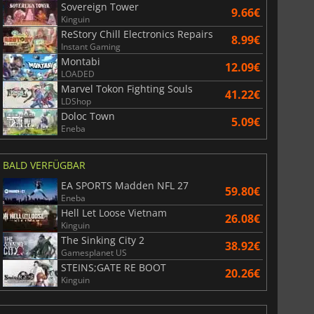
Sovereign Tower
9.66€
Kinguin
ReStory Chill Electronics Repairs
8.99€
Instant Gaming
Montabi
12.09€
LOADED
Marvel Tokon Fighting Souls
41.22€
LDShop
Doloc Town
5.09€
Eneba
BALD VERFÜGBAR
EA SPORTS Madden NFL 27
59.80€
Eneba
Hell Let Loose Vietnam
26.08€
Kinguin
The Sinking City 2
38.92€
Gamesplanet US
STEINS;GATE RE BOOT
20.26€
Kinguin