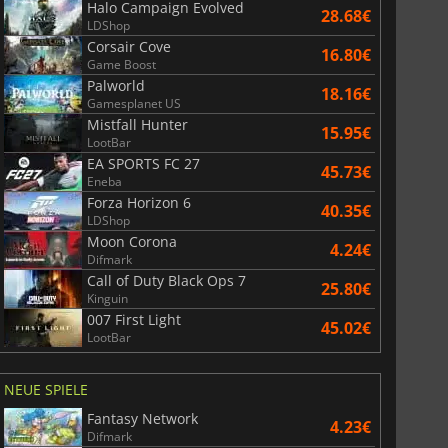
Halo Campaign Evolved
28.68€
LDShop
Corsair Cove
16.80€
Game Boost
Palworld
18.16€
Gamesplanet US
Mistfall Hunter
15.95€
LootBar
EA SPORTS FC 27
45.73€
Eneba
Forza Horizon 6
40.35€
LDShop
Moon Corona
4.24€
Difmark
Call of Duty Black Ops 7
25.80€
Kinguin
007 First Light
45.02€
LootBar
NEUE SPIELE
Fantasy Network
4.23€
Difmark