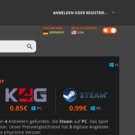
ANMELDEN ODER REGISTRIEREN
YOU ARE HERE
WE ALSO SUPPORT
Dark
GERMANY
USA
mode
PC
er
0.85
€
0.99
€
PC
PC
von
4
Anbietern gefunden, die
Steam
auf
PC
. Das Spiel
ion. Unser Preisvergleichstool hat
3
digitale Angebote
ie physische Version.