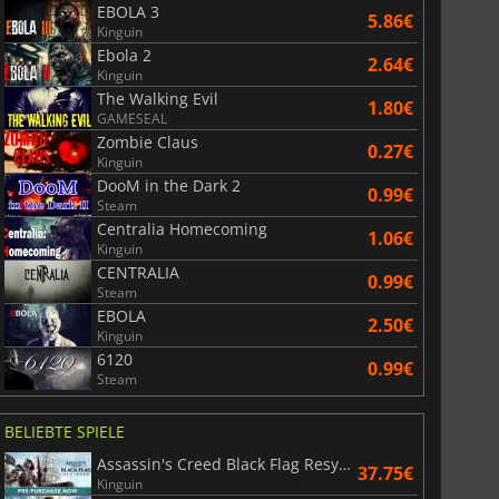
EBOLA 3
5.86€
Kinguin
Ebola 2
2.64€
Kinguin
The Walking Evil
1.80€
GAMESEAL
Zombie Claus
0.27€
Kinguin
DooM in the Dark 2
0.99€
Steam
Centralia Homecoming
1.06€
Kinguin
CENTRALIA
0.99€
Steam
EBOLA
2.50€
Kinguin
6120
0.99€
Steam
BELIEBTE SPIELE
Assassin's Creed Black Flag Resynced
37.75€
Kinguin