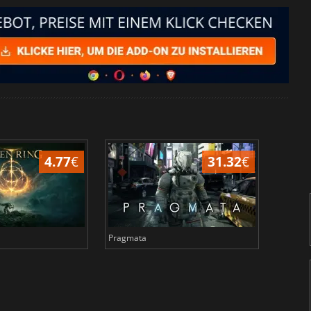
4.77
€
31.32
€
Pragmata
Total 