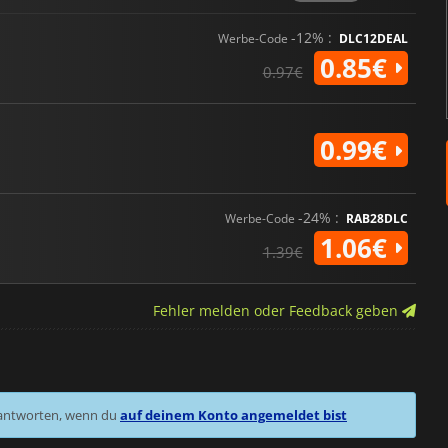
-12% :
Werbe-Code
DLC12DEAL
0.85€
0.97€
0.99€
-24% :
Werbe-Code
RAB28DLC
1.06€
1.39€
Fehler melden oder Feedback geben
 antworten, wenn du
auf deinem Konto angemeldet bist