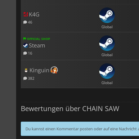
K4G
46
Global
OFFICIAL SHOP
Steam
16
Global
Kinguin
382
Global
Bewertungen über CHAIN SAW
Du kannst einen Kommentar posten oder auf eine Nachricht