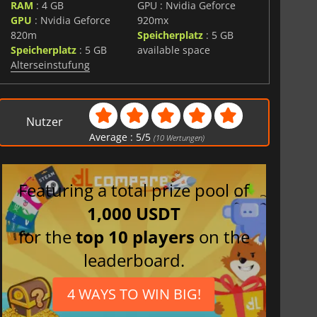
RAM
: 4 GB
GPU : Nvidia Geforce
GPU
: Nvidia Geforce
920mx
820m
Speicherplatz
: 5 GB
Speicherplatz
: 5 GB
available space
Alterseinstufung
Nutzer
Average :
5
/
5
(
10
Wertungen)
Featuring a total prize pool of
1,000 USDT
for the
top 10 players
on the
leaderboard.
4 WAYS TO WIN BIG!