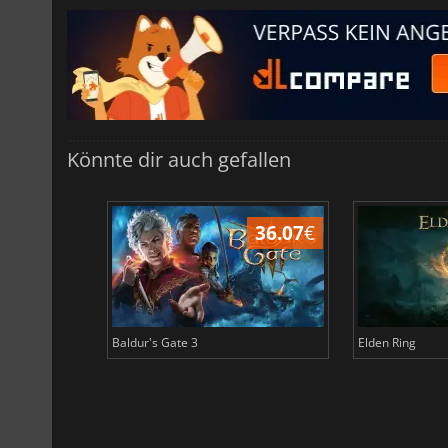
Könnte dir auch gefallen
45.02
€
36.07
€
Baldur's Gate 3
Elden Ring