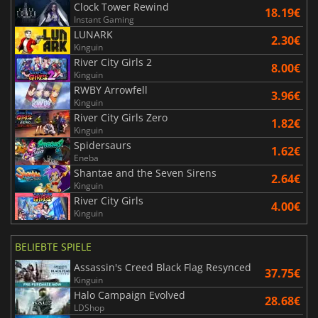
Clock Tower Rewind
18.19€
Instant Gaming
LUNARK
2.30€
Kinguin
River City Girls 2
8.00€
Kinguin
RWBY Arrowfell
3.96€
Kinguin
River City Girls Zero
1.82€
Kinguin
Spidersaurs
1.62€
Eneba
Shantae and the Seven Sirens
2.64€
Kinguin
River City Girls
4.00€
Kinguin
BELIEBTE SPIELE
Assassin's Creed Black Flag Resynced
37.75€
Kinguin
Halo Campaign Evolved
28.68€
LDShop