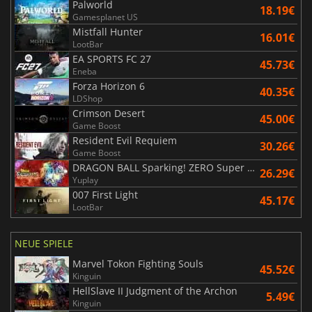
Palworld
18.19€
Gamesplanet US
Mistfall Hunter
16.01€
LootBar
EA SPORTS FC 27
45.73€
Eneba
Forza Horizon 6
40.35€
LDShop
Crimson Desert
45.00€
Game Boost
Resident Evil Requiem
30.26€
Game Boost
DRAGON BALL Sparking! ZERO Super Limit Breaking NEO
26.29€
Yuplay
007 First Light
45.17€
LootBar
NEUE SPIELE
Marvel Tokon Fighting Souls
45.52€
Kinguin
HellSlave II Judgment of the Archon
5.49€
Kinguin