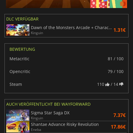
DLC VERFÜGBAR
Dawn of the Monsters Arcade + Character DLC Pack
1.31€
Kinguin
BEWERTUNG
Metacritic
81 / 100
Opencritic
79 / 100
Steam
110
/ 14
AUCH VERÖFFENTLICHT BEI WAYFORWARD
Sigma Star Saga DX
7.37€
Kinguin
Shantae Advance Risky Revolution
17.86€
Eneba