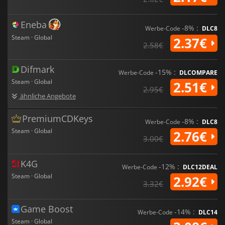
Eneba
-8% :
Werbe-Code
DLC8
Steam · Global
2.37€
2.58€
Difmark
-15% :
Werbe-Code
DLCOMPARE
Steam · Global
2.51€
2.95€
ähnliche Angebote
PremiumCDKeys
-8% :
Werbe-Code
DLC8
Steam · Global
2.76€
3.00€
K4G
-12% :
Werbe-Code
DLC12DEAL
Steam · Global
2.92€
3.32€
Game Boost
-14% :
Werbe-Code
DLC14
Steam · Global