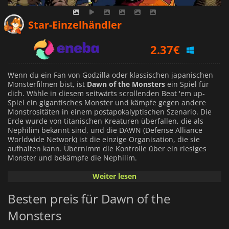
2.02
€
Star-Einzelhändler
2.37
€
23.29
€
Wenn du ein Fan von Godzilla oder klassischen japanischen
Monsterfilmen bist, ist
Dawn of the Monsters
ein Spiel für
dich. Wähle in diesem seitwärts scrollenden Beat 'em up-
Spiel ein gigantisches Monster und kämpfe gegen andere
Monstrositäten in einem postapokalyptischen Szenario. Die
Erde wurde von titanischen Kreaturen überfallen, die als
Nephilim bekannt sind, und die DAWN (Defense Alliance
Worldwide Network) ist die einzige Organisation, die sie
aufhalten kann. Übernimm die Kontrolle über ein riesiges
Monster und bekämpfe die Nephilim.
Weiter lesen
Megadon, Aegis Prime, Tempest Galahad und Ganira stehen
dir zur Verfügung. Jeder von ihnen verfügt über ein breites
Besten preis für Dawn of the
Spektrum an Angriffen und mächtigen Spezialfähigkeiten, mit
denen sie jeden Gegner vernichten können. Völlig zerstörbare
Monsters
Szenarien und fiese Bosse erwarten dich in diesem
Actionspiel in 2D. Baue deine Wut auf, während du kämpfst,