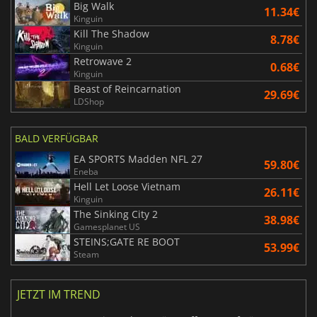
Big Walk
11.34€
Kinguin
Kill The Shadow
8.78€
Kinguin
Retrowave 2
0.68€
Kinguin
Beast of Reincarnation
29.69€
LDShop
BALD VERFÜGBAR
EA SPORTS Madden NFL 27
59.80€
Eneba
Hell Let Loose Vietnam
26.11€
Kinguin
The Sinking City 2
38.98€
Gamesplanet US
STEINS;GATE RE BOOT
53.99€
Steam
JETZT IM TREND