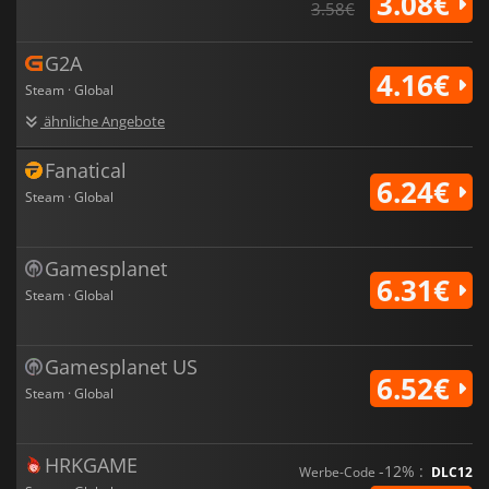
3.08€
3.58€
G2A
4.16€
Steam · Global
ähnliche Angebote
Fanatical
6.24€
Steam · Global
Gamesplanet
6.31€
Steam · Global
Gamesplanet US
6.52€
Steam · Global
HRKGAME
-12% :
Werbe-Code
DLC12