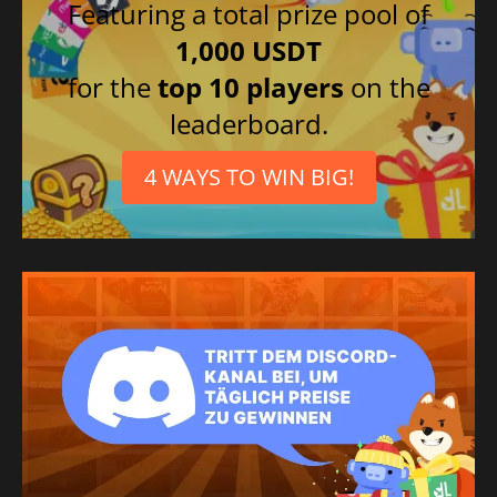
Featuring a total prize pool of
1,000 USDT
for the
top 10 players
on the
leaderboard.
4 WAYS TO WIN BIG!