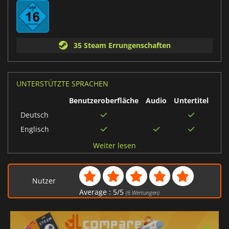
35 Steam Errungenschaften
UNTERSTÜTZTE SPRACHEN
Benutzeroberfläche
Audio
Untertitel
Deutsch
Englisch
Französisch
Weiter lesen
Italienisch
Spanisch
Nutzer
Japanisch
Average :
5
/
5
(
6
Wertungen)
Britisches
Englisch