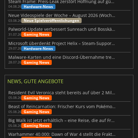
Steam Frame: Preis-Leak zerstört Hoffnung auf günstiges VR-Headset
Hardware-News
04.08.26
Neue Videospiele der Woche – August 2026 (Woche 32)
Neue Spielveröffentlichungen
03.08.26
Palworld-Update verbessert Sunreach und Bosskämpfe deutlich
Gaming News
31.07.26
Microsoft überdenkt Project Helix – Steam-Support gefährdet
Hardware-News
29.07.26
Malware-Karten und eine Discord-Übernahme treffen Meccha Chameleon
Gaming News
28.07.26
NEWS, GUTE ANGEBOTE
Resident Evil Veronica steht bereits auf über 2 Millionen Wunschlisten
Gaming News
05.08.26
Beast of Reincarnation: Frischer Kurs vom Pokémon-Studio
Gaming News
05.08.26
Big Walk ist jetzt erhältlich – eine Reise, die auf Freundschaft basiert
Gaming News
05.08.26
Warhammer 40.000: Dawn of War 4 stellt die Fraktion der Necrons vor