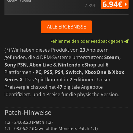
Steam · Global
6.94€
7.89€
ALLE ERGEBNISSE
Fehler melden oder Feedback geben
(*) Wir haben dieses Produkt von
23
Anbietern
gefunden, die
4
DRM-Systeme unterstützen:
Steam,
Sony PSN, Xbox Live & Nintendo eShop
auf
6
Plattformen -
PC, PS5, PS4, Switch, XboxOne & Xbox
Series X
. Das Spiel kommt in
2
Editionen. Unser
Preisvergleichstool hat
47
digitale Angebote
identifiziert. und
1
Preise für die physische Version.
Patch-Hinweise
1.2 -
24.08.23 (Patch 1.2)
1.1 -
08.06.22 (Dawn of the Monsters Patch 1.1)