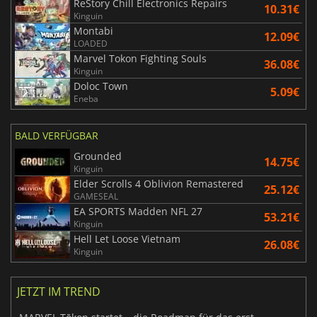
ReStory Chill Electronics Repairs
10.31€
Kinguin
Montabi
12.09€
LOADED
Marvel Tokon Fighting Souls
36.08€
Kinguin
Doloc Town
5.09€
Eneba
BALD VERFÜGBAR
Grounded
14.75€
Kinguin
Elder Scrolls 4 Oblivion Remastered
25.12€
GAMESEAL
EA SPORTS Madden NFL 27
53.21€
Kinguin
Hell Let Loose Vietnam
26.08€
Kinguin
JETZT IM TREND