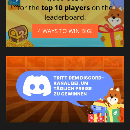
for the
top 10 players
on the
leaderboard.
4 WAYS TO WIN BIG!