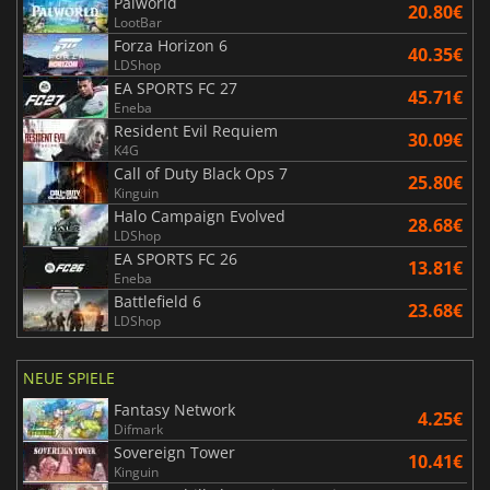
Palworld
20.80€
LootBar
Forza Horizon 6
40.35€
LDShop
EA SPORTS FC 27
45.71€
Eneba
Resident Evil Requiem
30.09€
K4G
Call of Duty Black Ops 7
25.80€
Kinguin
Halo Campaign Evolved
28.68€
LDShop
EA SPORTS FC 26
13.81€
Eneba
Battlefield 6
23.68€
LDShop
NEUE SPIELE
Fantasy Network
4.25€
Difmark
Sovereign Tower
10.41€
Kinguin