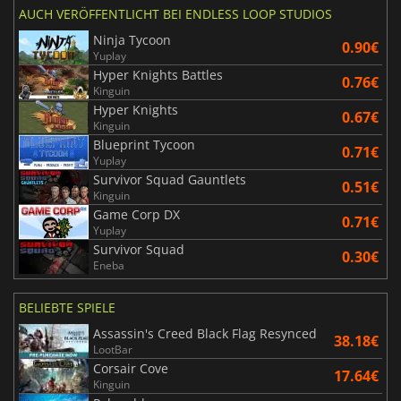
AUCH VERÖFFENTLICHT BEI ENDLESS LOOP STUDIOS
Ninja Tycoon
0.90€
Yuplay
Hyper Knights Battles
0.76€
Kinguin
Hyper Knights
0.67€
Kinguin
Blueprint Tycoon
0.71€
Yuplay
Survivor Squad Gauntlets
0.51€
Kinguin
Game Corp DX
0.71€
Yuplay
Survivor Squad
0.30€
Eneba
BELIEBTE SPIELE
Assassin's Creed Black Flag Resynced
38.18€
LootBar
Corsair Cove
17.64€
Kinguin