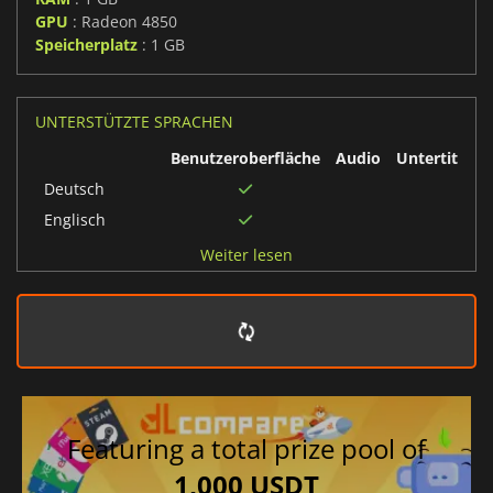
GPU
: Radeon 4850
Speicherplatz
: 1 GB
UNTERSTÜTZTE SPRACHEN
Benutzeroberfläche
Audio
Untertitel
Deutsch
Englisch
Russisch
Weiter lesen
Brasilianisches
Portugiesisch
Französisch
Spanisch
Koreanisch
Portugiesisch
Featuring a total prize pool of
Chinesisch
vereinfacht
1,000 USDT