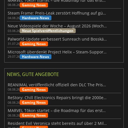
MARVEL Tōkon startet – die Roadmap für das erste Jahr wurde vorgestellt
Gaming News
08.08.26
Steam Frame: Preis-Leak zerstört Hoffnung auf günstiges VR-Headset
Hardware-News
04.08.26
Neue Videospiele der Woche – August 2026 (Woche 32)
Neue Spielveröffentlichungen
03.08.26
Palworld-Update verbessert Sunreach und Bosskämpfe deutlich
Gaming News
31.07.26
Microsoft überdenkt Project Helix – Steam-Support gefährdet
Hardware-News
29.07.26
NEWS, GUTE ANGEBOTE
REANIMAL veröffentlicht offiziell den DLC The Prisoner
Gaming News
08.08.26
ReStory: Chill Electronics Repairs bringt die 2000er zurück
Gaming News
08.08.26
MARVEL Tōkon startet – die Roadmap für das erste Jahr wurde vorgestellt
Gaming News
08.08.26
Resident Evil Veronica steht bereits auf über 2 Millionen Wunschlisten