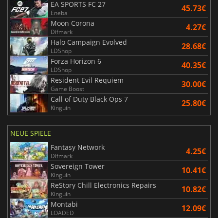
EA SPORTS FC 27
45.73€
Eneba
Moon Corona
4.27€
Difmark
Halo Campaign Evolved
28.68€
LDShop
Forza Horizon 6
40.35€
LDShop
Resident Evil Requiem
30.00€
Game Boost
Call of Duty Black Ops 7
25.80€
Kinguin
NEUE SPIELE
Fantasy Network
4.25€
Difmark
Sovereign Tower
10.41€
Kinguin
ReStory Chill Electronics Repairs
10.82€
Kinguin
Montabi
12.09€
LOADED