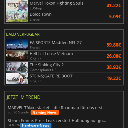
Marvel Tokon Fighting Souls
41.22€
LDShop
Doloc Town
5.09€
Eneba
BALD VERFÜGBAR
EA SPORTS Madden NFL 27
59.80€
Eneba
Hell Let Loose Vietnam
26.08€
Kinguin
The Sinking City 2
38.92€
Gamesplanet US
STEINS;GATE RE BOOT
19.22€
Kinguin
JETZT IM TREND
MARVEL Tōkon startet – die Roadmap für das erste Jahr wurde vorgestellt
Gaming News
vor 20 Stunden
Steam Frame: Preis-Leak zerstört Hoffnung auf günstiges VR-Headset
Hardware-News
04.08.26