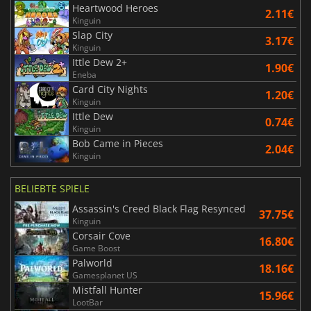
Heartwood Heroes
2.11€
Kinguin
Slap City
3.17€
Kinguin
Ittle Dew 2+
1.90€
Eneba
Card City Nights
1.20€
Kinguin
Ittle Dew
0.74€
Kinguin
Bob Came in Pieces
2.04€
Kinguin
BELIEBTE SPIELE
Assassin's Creed Black Flag Resynced
37.75€
Kinguin
Corsair Cove
16.80€
Game Boost
Palworld
18.16€
Gamesplanet US
Mistfall Hunter
15.96€
LootBar