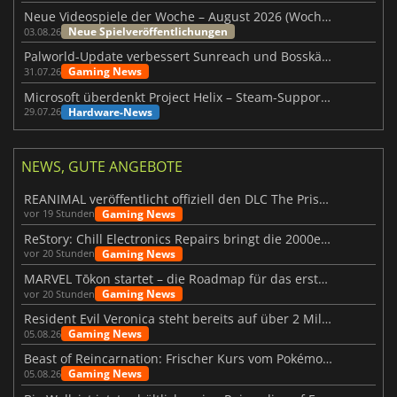
Neue Videospiele der Woche – August 2026 (Woche 32)
Neue Spielveröffentlichungen
03.08.26
Palworld-Update verbessert Sunreach und Bosskämpfe deutlich
Gaming News
31.07.26
Microsoft überdenkt Project Helix – Steam-Support gefährdet
Hardware-News
29.07.26
NEWS, GUTE ANGEBOTE
REANIMAL veröffentlicht offiziell den DLC The Prisoner
Gaming News
vor 19 Stunden
ReStory: Chill Electronics Repairs bringt die 2000er zurück
Gaming News
vor 20 Stunden
MARVEL Tōkon startet – die Roadmap für das erste Jahr wurde vorgestellt
Gaming News
vor 20 Stunden
Resident Evil Veronica steht bereits auf über 2 Millionen Wunschlisten
Gaming News
05.08.26
Beast of Reincarnation: Frischer Kurs vom Pokémon-Studio
Gaming News
05.08.26