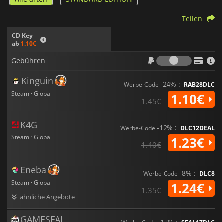
Teilen
CD Key
ab
1.10€
Gebühr
Gebühren
Kinguin
-24% :
Werbe-Code
RAB28DLC
Steam · Global
1.10€
1.45€
K4G
-12% :
Werbe-Code
DLC12DEAL
Steam · Global
1.23€
1.40€
Eneba
-8% :
Werbe-Code
DLC8
Steam · Global
1.24€
1.35€
ähnliche Angebote
GAMESEAL
-17% :