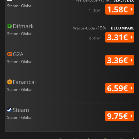
Werbe-Code
SEAL17DLC
Steam · Global
1.58€
1.90€
Difmark
-15% :
Werbe-Code
DLCOMPARE
Steam · Global
3.31€
3.89€
G2A
3.36€
Steam · Global
Fanatical
6.59€
Steam · Global
Steam
9.75€
Steam · Global