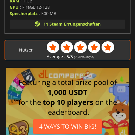
RAM
: 1 GB
GPU
: FireGL T2-128
Speicherplatz
: 500 MB
11 Steam Errungenschaften
Nutzer
Average :
5
/
5
(
2
Wertungen)
Featuring a total prize pool of
1,000 USDT
for the
top 10 players
on the
leaderboard.
4 WAYS TO WIN BIG!