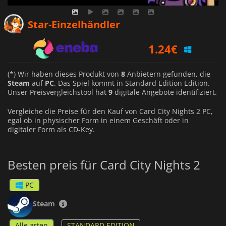
1.10
€
Star-Einzelhändler
1.24
€
1.23
€
(*) Wir haben dieses Produkt von
8
Anbietern gefunden, die
Steam
auf
PC
. Das Spiel kommt in Standard Edition Edition.
Unser Preisvergleichstool hat
9
digitale Angebote identifiziert.
Vergleiche die Preise für den Kauf von Card City Nights 2 PC,
egal ob in physischer Form in einem Geschäft oder in
digitaler Form als CD-Key.
Besten preis für Card City Nights 2
PC
Steam
Alle arten
STANDARD EDITION